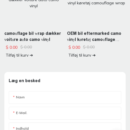
camouflage bil wrap dækker
OEM bil eftermarked camo
voiture auto camo vinyl
vinyl køretøj camouflage
wrap
$
0.00
$
0.00
$
0.00
$
0.00
Tilføj til kurv ➔
Tilføj til kurv ➔
Læg en besked
Navn
E-Mail.
Indhold