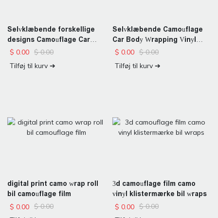
Selvklæbende forskellige
Selvklæbende Camouflage
designs Camouflage Car
Car Body Wrapping Vinyl
Vinyl Film
Film
$
0.00
$
0.00
$
0.00
$
0.00
Tilføj til kurv ➔
Tilføj til kurv ➔
digital print camo wrap roll
3d camouflage film camo
bil camouflage film
vinyl klistermærke bil wraps
$
0.00
$
0.00
$
0.00
$
0.00