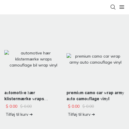
automotive hær
premium camo car wrap army
klistermærke wraps
auto camouflage vinyl
camouflage bil wrap vinyl
$
0.00
$
0.00
$
0.00
$
0.00
Tilføj til kurv ➔
Tilføj til kurv ➔