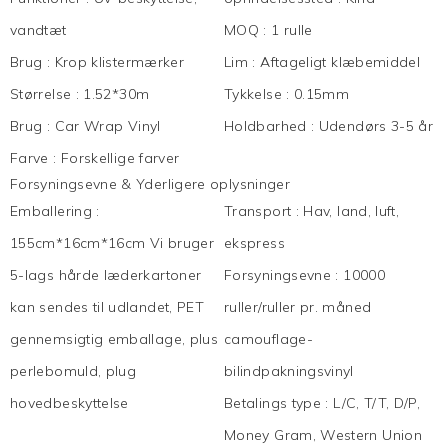
vandtæt
MOQ
:
1 rulle
Brug
:
Krop klistermærker
Lim
:
Aftageligt klæbemiddel
Størrelse
:
1.52*30m
Tykkelse
:
0.15mm
Brug
:
Car Wrap Vinyl
Holdbarhed
:
Udendørs 3-5 år
Farve
:
Forskellige farver
Forsyningsevne & Yderligere oplysninger
Emballering
:
Transport
:
Hav, land, luft,
155cm*16cm*16cm Vi bruger
ekspress
5-lags hårde læderkartoner
Forsyningsevne
:
10000
kan sendes til udlandet, PET
ruller/ruller pr. måned
gennemsigtig emballage, plus
camouflage-
perlebomuld, plug
bilindpakningsvinyl
hovedbeskyttelse
Betalings type
:
L/C, T/T, D/P,
Money Gram, Western Union