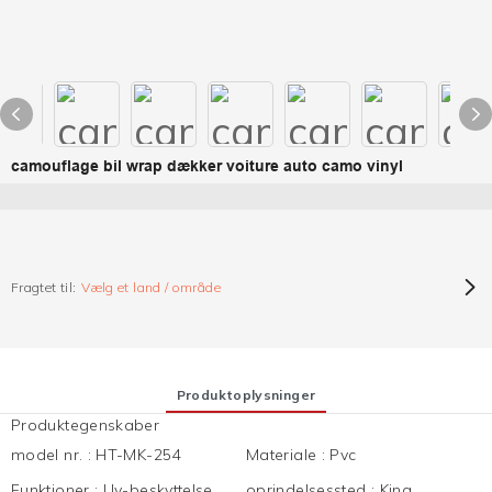
camouflage bil wrap dækker voiture auto camo vinyl
Fragtet til:
Vælg et land / område
Produktoplysninger
Produktegenskaber
model nr.
:
HT-MK-254
Materiale
:
Pvc
Funktioner
:
Uv-beskyttelse,
oprindelsessted
:
Kina