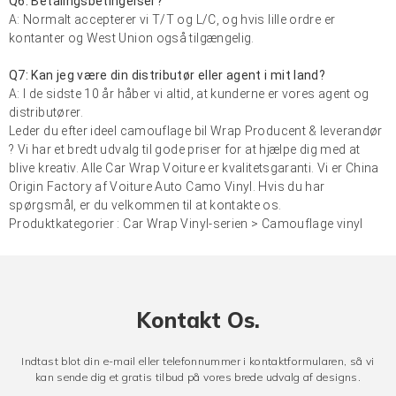
Q6: Betalingsbetingelser?
A: Normalt accepterer vi T/T og L/C, og hvis lille ordre er
kontanter og West Union også tilgængelig.
Q7: Kan jeg være din distributør eller agent i mit land?
A: I de sidste 10 år håber vi altid, at kunderne er vores agent og
distributører.
Leder du efter ideel camouflage bil Wrap Producent & leverandør
? Vi har et bredt udvalg til gode priser for at hjælpe dig med at
blive kreativ. Alle Car Wrap Voiture er kvalitetsgaranti. Vi er China
Origin Factory af Voiture Auto Camo Vinyl. Hvis du har
spørgsmål, er du velkommen til at kontakte os.
Produktkategorier :
Car Wrap Vinyl-serien
>
Camouflage vinyl
Kontakt Os.
Indtast blot din e-mail eller telefonnummer i kontaktformularen, så vi
kan sende dig et gratis tilbud på vores brede udvalg af designs.