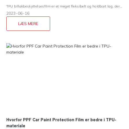
TPU billakbeskyttelsesfilm er et meget fleksibelt og holdbart lag, der
beskytter billak mod skader forårsaget af olie, fedt, svag alkali, sand,
2023
06
16
grus, sur regn og UV-stråler. Den bevarer den originale bilfarve og
øger glansen med op til 20 %. Det trykfølsomme klæbemiddel sikrer
LÆS MERE
nem fjernelse uden klæbemiddelrester. Det opfylder kravene til
miljøbeskyttelse.
Hvorfor PPF Car Paint Protection Film er bedre i TPU-
materiale