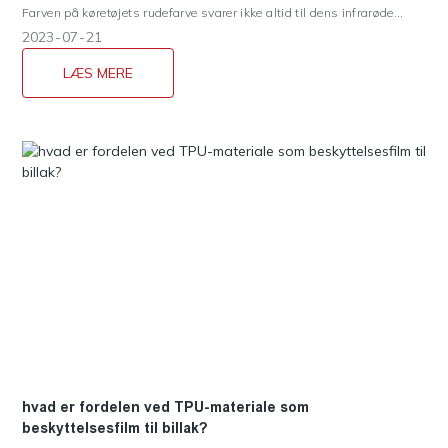
Farven på køretøjets rudefarve svarer ikke altid til dens infrarøde
blokeringshastighed. Nogle nuancer med mørke farver blokerer
2023
07
21
muligvis ikke infrarøde stråler, mens nogle nuancer med lyse farver
kan have betydelige infrarøde blokeringshastigheder. Et bestemt
LÆS MERE
testværktøj er den bedste tilgang til at måle en infrarød
blokeringshastighed for bilfarve
hvad er fordelen ved TPU-materiale som
beskyttelsesfilm til billak?