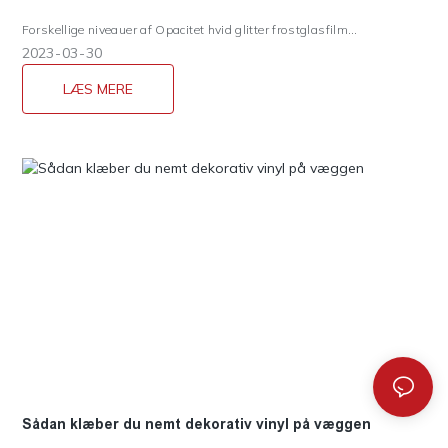
Forskellige niveauer af Opacitet hvid glitter frostglasfilm
sammenligner viden, og gæt hvilken der bruger på vores kontorglas?
2023
03
30
LÆS MERE
Sådan klæber du nemt dekorativ vinyl på væggen