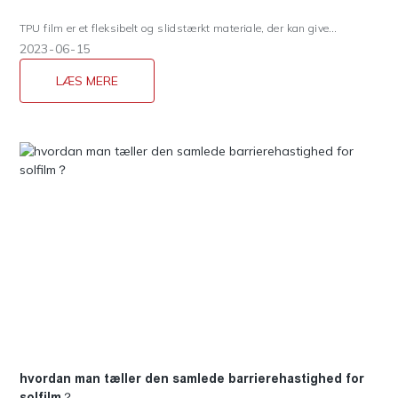
TPU film er et fleksibelt og slidstærkt materiale, der kan give
fremragende beskyttelse til din bils lak. Det er nemt at installere og
2023
06
15
fjerne, TPU-film er også relativt omkostningseffektiv sammenlignet
med andre billakbeskyttelsesmuligheder, kan også forbedre
LÆS MERE
udseendet af din bil ved at tilbyde en række farve- og
finishmuligheder. den er desuden langtidsholdbar og har en
selvhelbredende karakter, som gør, at den kan reparere sig selv, når
den udsættes for varme eller andre elementer.
hvordan man tæller den samlede barrierehastighed for
solfilm？