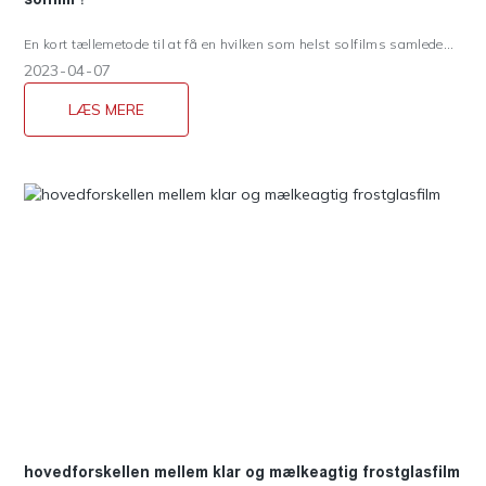
En kort tællemetode til at få en hvilken som helst solfilms samlede
barrierehastighed.
2023
04
07
LÆS MERE
hovedforskellen mellem klar og mælkeagtig frostglasfilm