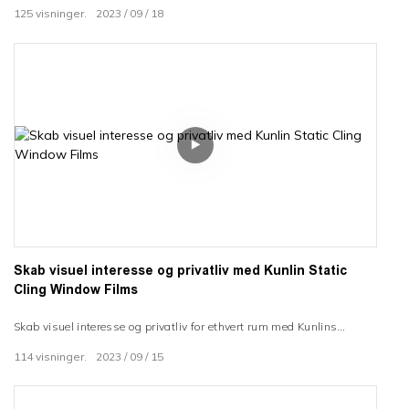
125
visninger.
2023
09
18
en bred vifte af farver og finish til at forvandle din cykel. Installation
er et simpelt DIY-projekt. Pak din motorcykel ind i din personlighed
med dristige farver, kun tilpasset grafik eller simulerede finish.
Skab visuel interesse og privatliv med Kunlin Static
Cling Window Films
Skab visuel interesse og privatliv for ethvert rum med Kunlins
statiske vinduesfilm. Vores højkvalitets, holdbare frostede film
114
visninger.
2023
09
15
tillader lys, mens de skjuler udsynet. Påfør, flyt og fjern nemt vores
vinduesfilm. Arkitekter, designere og husejere elsker Kunlin-film.