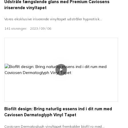
Udstråle fængslende glans med Premium Caviosens
iriserende vinyltapet
Vores eksklusive iriserende vinyltapet udstråler hypnotisk
regnbueglans. Den selvklæbende film skinner med kalejdoskopiske
141
visninger.
2023
09
06
farver. Pryd dine vægge med transfikserende magi. Hypnotiser
enhver plads - hoteller, kontorer, hjem. Lad Caviosens glittervinyl
fængsle med dragende optiske illusioner.
Biofilt design: Bring naturlig essens ind i dit rum med
Caviosen Dermatoglyph Vinyl Tapet
Caviosen Dermatoglyph vinyltapet fremkalder biofil ro med