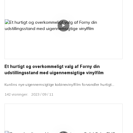
Et hurtigt og overkommeligt valg af Forny din
udstillingsstand med uigennemsigtige vinylfilm
Kunlins nye uigennemsigtige kabinevinylfilm forvandler hurtigt
udstillinger. Bare skræl & holde sig til at dække fejl. Rige farver, mat
142
visninger.
2023
09
11
finish giver et malet look for mindre. Tilpas udlejningsstande nemt.
100% uigennemsigtig, tyk vinyl klæber glat. Opdater branding
hurtigt uden at male. Fjerne & genbrug vinyl. Match firmafarver. Få
opmærksomhed på et budget. Perfekt baggrund for dit brand.