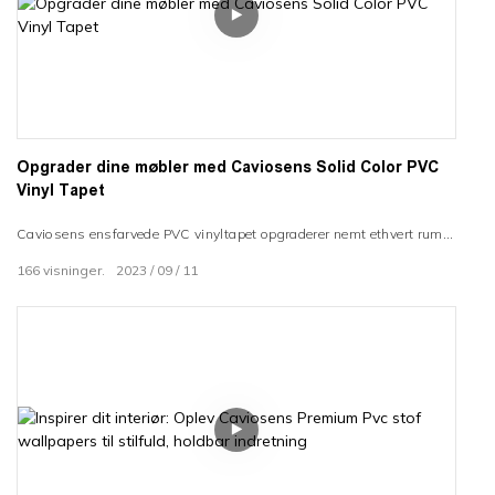
Opgrader dine møbler med Caviosens Solid Color PVC
Vinyl Tapet
Caviosens ensfarvede PVC vinyltapet opgraderer nemt ethvert rum
med en stilfuld mat finish og påføring af skræl og klæbe. Tilpas dit
166
visninger.
2023
09
11
rum til en overkommelig pris med den tykke, holdbare vinyl, der
påføres jævnt på vægge, skabe og mere.