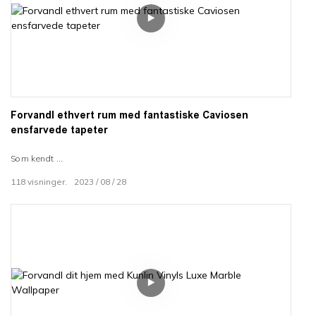
Forvandl ethvert rum med fantastiske Caviosen
ensfarvede tapeter
Som kendt
118
visninger.
2023
08
28
leverandører af pvc tapet,
Caviosen ensfarvede PVC-vinyltapeter installeres nemt, tørres
smukt af og giver dine vægge avanceret stil uden besværet med
traditionelt tapet. Deres aftagelige PVC-materiale er tykt, holdbart
og overgår billigere mærker.