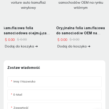
kamuflażowa folia
Oryginalna folia kamuflażowa
samochodowa obejmująca
do samochodów OEM na
voiture auto kamuflaż
rynku wtórnym
$
0.00
$
0.00
$
0.00
$
0.00
winylowy
Dodaj do koszyka ➔
Dodaj do koszyka ➔
Zostaw wiadomość
Imię I Nazwisko
E-Mail
Zawartość