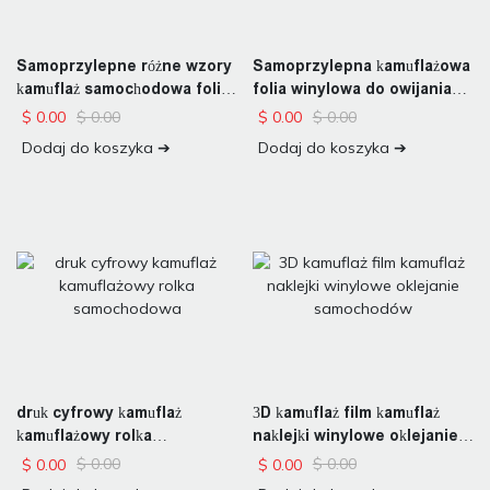
Samoprzylepne różne wzory
Samoprzylepna kamuflażowa
kamuflaż samochodowa folia
folia winylowa do owijania
winylowa
karoserii
$
0.00
$
0.00
$
0.00
$
0.00
Dodaj do koszyka ➔
Dodaj do koszyka ➔
druk cyfrowy kamuflaż
3D kamuflaż film kamuflaż
kamuflażowy rolka
naklejki winylowe oklejanie
samochodowa
samochodów
$
0.00
$
0.00
$
0.00
$
0.00