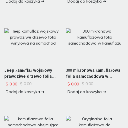
Dodaj do koszyka ➔
Dodaj do koszyka ➔
Jeep kamuflaż wojskowy
300 mikronowa kamuflażowa
prawdziwe drzewo folia
folia samochodowa w
winylowa na samochód
kamuflażu
$
0.00
$
0.00
$
0.00
$
0.00
Dodaj do koszyka ➔
Dodaj do koszyka ➔