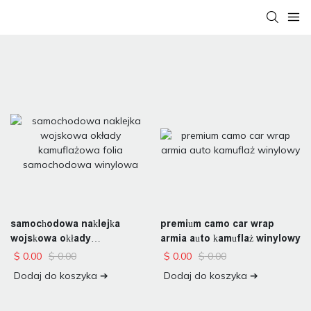
samochodowa naklejka
premium camo car wrap
wojskowa okłady
armia auto kamuflaż winylowy
kamuflażowa folia
$
0.00
$
0.00
$
0.00
$
0.00
samochodowa winylowa
Dodaj do koszyka ➔
Dodaj do koszyka ➔