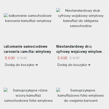
kalkomanie samochodowe
Niestandardowy druk
karoseria kamuflaż winylowy
cyfrowy wojskowy winylowy
kamuflaż do oklejania
$
0.00
$
0.00
$
0.00
$
0.00
samochodów
Dodaj do koszyka ➔
Dodaj do koszyka ➔