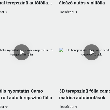
ai terepszínű autófólia
álcázó autós vinilfólia
rba ➔
kosárba ➔
tális nyomtatás Camo
3D terepszínű fólia camo
roll autó terepszínű fólia
matrica autóborítások
rba ➔
kosárba ➔