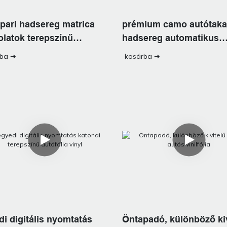
ipari hadsereg matrica
prémium camo autótaka
olatok terepszínű
hadsereg automatikus
ólia vinil
terepszínű vinil
rba ➔
kosárba ➔
di digitális nyomtatás
Öntapadó, különböző kiv