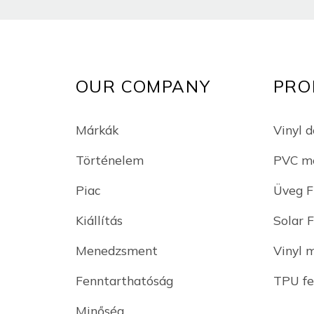
OUR COMPANY
PRO
Márkák
Vinyl d
Történelem
PVC me
Piac
Üveg F
Kiállítás
Solar 
Menedzsment
Vinyl 
Fenntarthatóság
TPU fe
Minőség