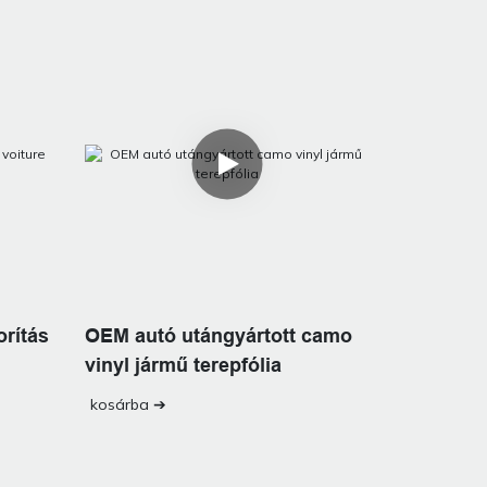
orítás
OEM autó utángyártott camo
vinyl jármű terepfólia
kosárba ➔