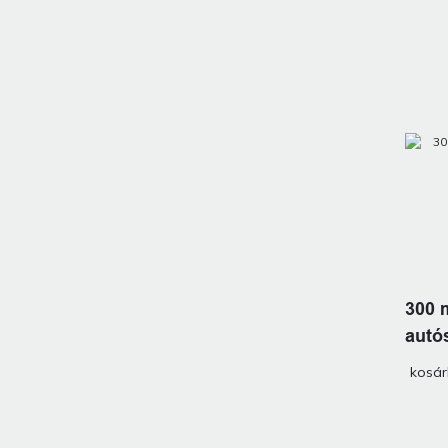
300 
autós
kosá