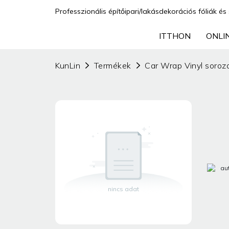
Professzionális építőipari/lakásdekorációs fóliák és 
ITTHON
ONLI
KunLin
Termékek
Car Wrap Vinyl soroz
nincs adat