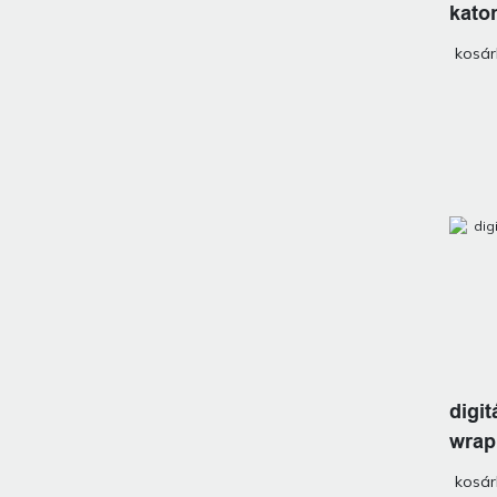
katon
vinyl
kosá
digi
wrap 
kosá