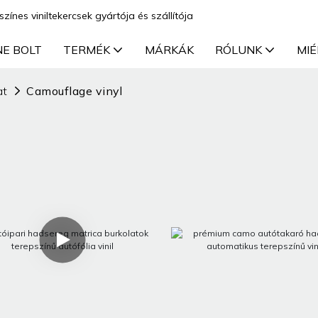
színes viniltekercsek gyártója és szállítója
NE BOLT
TERMÉK
MÁRKÁK
RÓLUNK
MIÉ
at
Camouflage vinyl