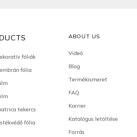
ABOUT US
DUCTS
Videó
ekoratív fóliák
Blog
mbrán fólia
Termékismeret
ilm
FAQ
Film
Karrier
matrica tekercs
Katalógus letöltése
stékvédő fólia
Forrás