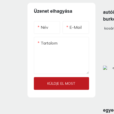
Üzenet elhagyása
autó
burk
autóf
Név
E-Mail
kosá
Tartalom
KÜLDJE EL MOST
egye