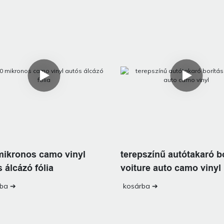
mikronos camo vinyl
terepszínű autótakaró b
 álcázó fólia
voiture auto camo vinyl
rba ➔
kosárba ➔