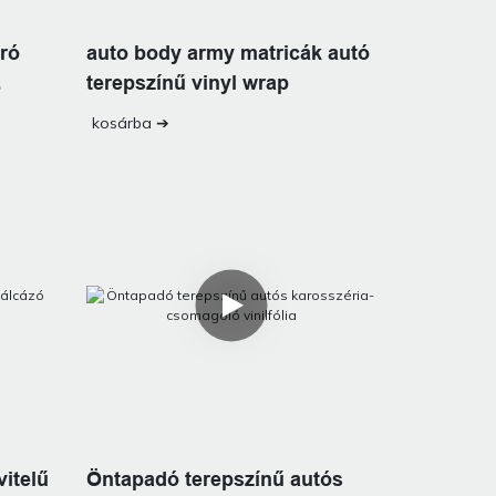
ró
auto body army matricák autó
terepszínű vinyl wrap
kosárba ➔
itelű
Öntapadó terepszínű autós