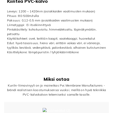
Kiinteä PVC-kalvo
Leveys: 1200 ~ 1420mm (asiakkaiden vaatimusten mukaan)
Pituus: 80-500m/rulla
Paksuus: 0,12-0,5 mm (asiakkaiden vaatimusten mukaan)
Liimatyyppi:
Ei itsekiinnittyvä
Pintakäsittely: kohokuvioitu, himmeä/etsattu, läpinäkymätön,
petsattu
Käyttökohteet: ovet, keittiön kaapit, vaatekaappi, huonekalut
Edut: hyvä tasaisuus, hieno väri, erittäin vakaa väri, ei värieroja,
tyylikäs kestävä, vedenpitävä, palonkestävä, alhainen kutistuminen
Käsittelykone: lämpöpuristin / tyhjiökäärintäkone
Miksi ostaa
Kunlin-liimavinyyli on jo maineikas Pvc Membrane Manufacturers -
brändi realistisen koostumuksensa vuoksi, meillä on hyvä tekniikka
PVC-kalvokalvon tekemiseksi samalle tasolle.