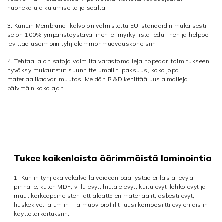
huonekaluja kulumiselta ja säältä
3. KunLin Membrane -kalvo on valmistettu EU-standardin mukaisesti,
se on 100% ympäristöystävällinen,
ei myrkyllistä, edullinen ja helppo
levittää useimpiin tyhjiölämmönmuovauskoneisiin
4. Tehtaalla on satoja valmiita varastomalleja nopeaan toimitukseen,
hyväksy mukautetut suunnittelumallit, paksuus, koko jopa
materiaalikaavan muutos. Meidän R.&D kehittää uusia malleja
päivittäin koko ajan
Tukee kaikenlaista äärimmäistä laminointia
1
Kunlin tyhjiökalvokalvolla voidaan päällystää erilaisia ​​levyjä
pinnalle, kuten MDF, viilulevyt, hiutalelevyt, kuitulevyt, lohkolevyt ja
muut korkeapaineisten lattialaattojen materiaalit, asbestilevyt,
liuskekivet, alumiini- ja muoviprofiilit. uusi komposiittilevy erilaisiin
käyttötarkoituksiin.