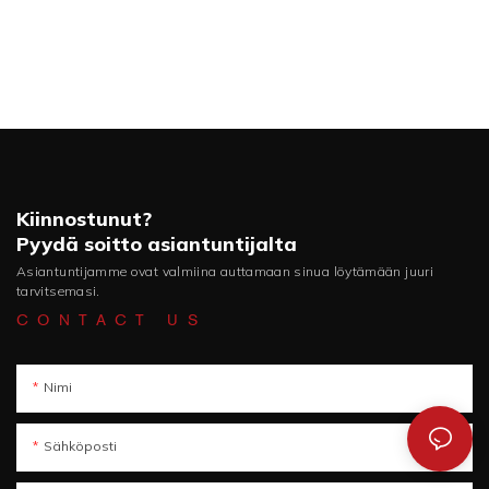
Kiinnostunut?
Pyydä soitto asiantuntijalta
Asiantuntijamme ovat valmiina auttamaan sinua löytämään juuri
tarvitsemasi.
CONTACT US
Nimi
Sähköposti