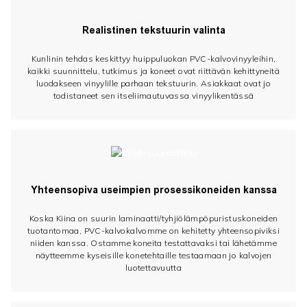
Realistinen tekstuurin valinta
Kunlinin tehdas keskittyy huippuluokan PVC-kalvovinyyleihin,
kaikki suunnittelu, tutkimus ja koneet ovat riittävän kehittyneitä
luodakseen vinyylille parhaan tekstuurin. Asiakkaat ovat jo
todistaneet sen itseliimautuvassa vinyylikentässä
Yhteensopiva useimpien prosessikoneiden kanssa
Koska Kiina on suurin laminaatti/tyhjiölämpöpuristuskoneiden
tuotantomaa, PVC-kalvokalvomme on kehitetty yhteensopiviksi
niiden kanssa. Ostamme koneita testattavaksi tai lähetämme
näytteemme kyseisille konetehtaille testaamaan jo kalvojen
luotettavuutta