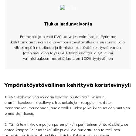
Tiukka laadunvalvonta
Emme ole jo pieniä PVC-kalvojen valmistajia. Pyrimme
kehittämään turvallisia ja ympäristöystävällisiä sisustuskalvoja
vihreämpää maailmaa ja ihmisten kestävää kehitystä varten.
Joten meillä on täysi LAB-testauslaitos ja QC-tiimi
varmistaaksemme, että laatu on 100% tyytyväinen
Ympäristöystävällinen kehittyvä koristevinyyli
1. PVC-kalvokalvoa voidaan käyttää puutavaran, vanerin,
alumiiniseoksen, kipsilevyn, huonekalujen, kaappien, koriste-
materiaalien, mainonnan, audioteollisuuden ja kaikkien näiden pintojen
pinnoittamiseen.
2. Tämä tekniikka on paljon parempi kuin perinteinen pintakäsittely, se
antaa kaappeille, huonekaluille ja oville ainutlaatuisen taiteellisen
vetovoiman, joka erottuu kilpailijoista. Kalvokalvot suojaavat