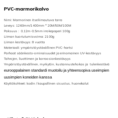
PVC-marmorikalvo
Nimi: Marmorinen itseliimautuva tarra
Leveys: 1260mm/1400mm * 20M/50M/100M
Paksuus : 0,12m-0,5mm irrokepaperi 100g
Liiman kuoriutumisvoima: 2100g
Liiman kestävyys: 8 vuotta
Materiaali: ympäristöystävällinen PVC-hartsi
Parhaat säänkesto-ominaisuudet ja erinomainen UV-kestävyys
Tahrojen, liuottimen ja korroosionkestävyys
Ympäristöystävällinen, myrkytön, kustannustehokas ja tulenkestävä
eurooppalainen standardi
muotoilu ja yhteensopiva useimpien
uusimpien koneiden kanssa
Käyttökohteet: kodin / kaupallinen sisustus, huonekalut