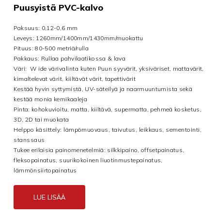
Puusyistä PVC-kalvo
Paksuus: 0,12-0,6 mm
Leveys: 1260mm/1400mm/1430mm/muokattu
Pituus: 80-500 metriä/rulla
Pakkaus: Rullaa pahvilaatikossa & lava
Väri:
W
ide värivalinta kuten
Puun syyvärit, yksiväriset, mattavärit,
kimaltelevat värit, kiiltävät värit, tapettivärit
Kestää hyvin syttymistä, UV-säteilyä ja naarmuuntumista sekä
kestää monia kemikaaleja
Pinta: kohokuvioitu, matta, kiiltävä, supermatta, pehmeä kosketus,
3D, 2D tai
muokata
Helppo käsittely: lämpömuovaus, taivutus, leikkaus, sementointi,
stanssaus
Tukee erilaisia ​​painomenetelmiä: silkkipaino, offsetpainatus,
fleksopainatus, suurikokoinen liuotinmustepainatus,
lämmönsiirtopainatus
LUE LISÄÄ