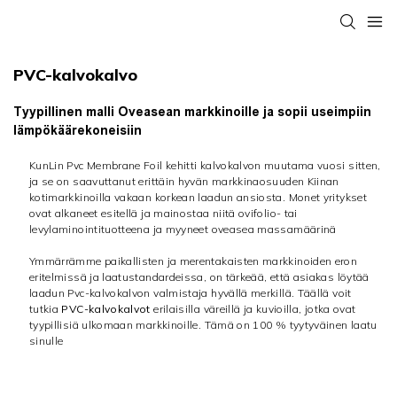
PVC-kalvokalvo
Tyypillinen malli Oveasean markkinoille ja sopii useimpiin
lämpökäärekoneisiin
KunLin Pvc Membrane Foil kehitti kalvokalvon muutama vuosi sitten,
ja se on saavuttanut erittäin hyvän markkinaosuuden Kiinan
kotimarkkinoilla vakaan korkean laadun ansiosta. Monet yritykset
ovat alkaneet esitellä ja mainostaa niitä ovifolio- tai
levylaminointituotteena ja myyneet oveasea massamäärinä
Ymmärrämme paikallisten ja merentakaisten markkinoiden eron
eritelmissä ja laatustandardeissa, on tärkeää, että asiakas löytää
laadun
Pvc-kalvokalvon valmistaja
hyvällä merkillä. Täällä voit
tutkia
PVC-kalvokalvot
erilaisilla väreillä ja kuvioilla, jotka ovat
tyypillisiä ulkomaan markkinoille. Tämä on 100 % tyytyväinen laatu
sinulle