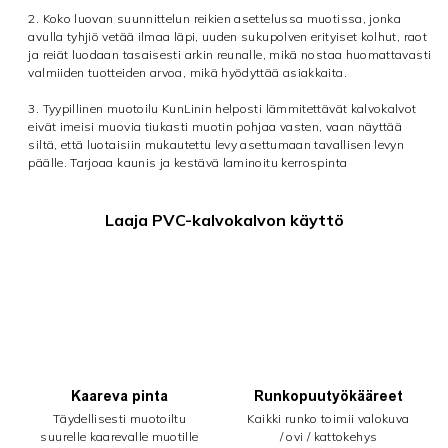
2. Koko luovan suunnittelun reikien asettelussa muotissa, jonka
avulla tyhjiö vetää ilmaa läpi, uuden sukupolven erityiset kolhut, raot
ja reiät luodaan tasaisesti arkin reunalle, mikä nostaa huomattavasti
valmiiden tuotteiden arvoa, mikä hyödyttää asiakkaita.
3. Tyypillinen muotoilu KunLinin helposti lämmitettävät kalvokalvot
eivät imeisi muovia tiukasti muotin pohjaa vasten, vaan näyttää
siltä, ​​että luotaisiin mukautettu levy asettumaan tavallisen levyn
päälle. Tarjoaa kaunis ja kestävä laminoitu kerrospinta
Laaja PVC-kalvokalvon käyttö
Kaareva pinta
Runkopuutyökääreet
Täydellisesti muotoiltu
Kaikki runko toimii valokuva
suurelle kaarevalle muotille
/ ovi / kattokehys