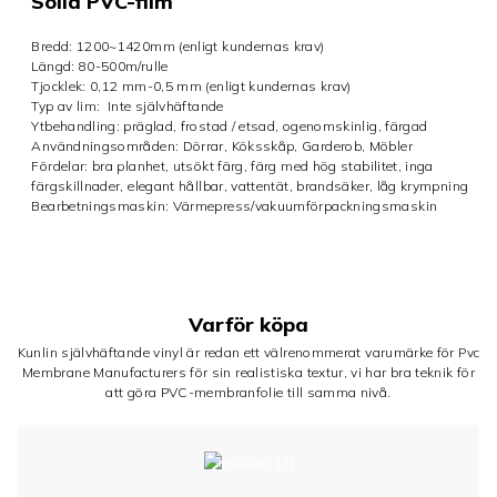
Solid PVC-film
Bredd: 1200~1420mm (enligt kundernas krav)
Längd: 80-500m/rulle
Tjocklek: 0,12 mm-0,5 mm (enligt kundernas krav)
Typ av lim:
Inte självhäftande
Ytbehandling: präglad, frostad / etsad, ogenomskinlig, färgad
Användningsområden: Dörrar, Köksskåp, Garderob, Möbler
Fördelar: bra planhet, utsökt färg, färg med hög stabilitet, inga
färgskillnader, elegant hållbar, vattentät, brandsäker, låg krympning
Bearbetningsmaskin: Värmepress/vakuumförpackningsmaskin
Varför köpa
Kunlin självhäftande vinyl är redan ett välrenommerat varumärke för Pvc
Membrane Manufacturers för sin realistiska textur, vi har bra teknik för
att göra PVC-membranfolie till samma nivå.