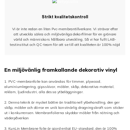
Strikt kvalitetskontroll
Vi är inte redan en liten Pvc-membrantillverkare. Vi strävar efter
att utveckla säkra och miljövänliga dekorfilmer för en grönare
värld och människors hållbara utveckling. Så vi har fullt LAB-
testinstitut och QC-team för att se till att kvaliteten är 100% nöjd
En miljövänlig framkallande dekorativ vinyl
1. PVC-membranfolie kan användas för timmer, plywood,
aluminiumlegering, gipsskivor, möbler, skåp, dekorativa material,
reklam, ljudindustri, alla dessa ytbeläggningar.
2. Denna teknik är mycket bättre än traditionell ytbehandling, den ger
skåp, möbler och dörrar en unik konstnärlig dragningskraft som sticker
ut i konkurrensen. Membranfolierna skyddar möbler från nötning och
väderpåverkan
3. KunLin Membrane folie är gjord enligt EU-standard, den är 100%