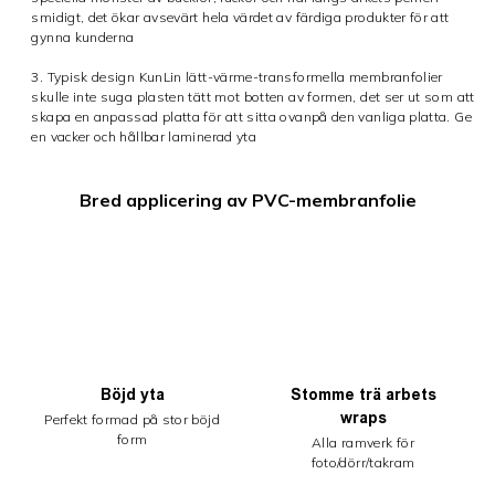
smidigt, det ökar avsevärt hela värdet av färdiga produkter för att
gynna kunderna
3. Typisk design KunLin lätt-värme-transformella membranfolier
skulle inte suga plasten tätt mot botten av formen, det ser ut som att
skapa en anpassad platta för att sitta ovanpå den vanliga platta. Ge
en vacker och hållbar laminerad yta
Bred applicering av PVC-membranfolie
Böjd yta
Stomme trä arbets
wraps
Perfekt formad på stor böjd
form
Alla ramverk för
foto/dörr/takram