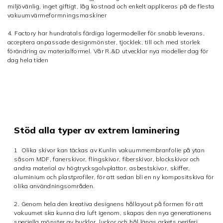
miljövänlig,
inget giftigt, låg kostnad och enkelt appliceras på de flesta
vakuumvärmeformningsmaskiner
4. Factory har hundratals färdiga lagermodeller för snabb leverans,
acceptera anpassade designmönster, tjocklek, till och med storlek
förändring av materialformel. Vår R.&D utvecklar nya modeller dag för
dag hela tiden
Stöd alla typer av extrem laminering
1
Olika skivor kan täckas av Kunlin vakuummembranfolie på ytan
såsom MDF, fanerskivor, flingskivor, fiberskivor, blockskivor och
andra material av högtrycksgolvplattor, asbestskivor, skiffer,
aluminium och plastprofiler, för att sedan bli en ny kompositskiva för
olika användningsområden.
2. Genom hela den kreativa designens hållayout på formen för att
vakuumet ska kunna dra luft igenom, skapas den nya generationens
speciella mönster av bucklor, luckor och hål längs arkets periferi