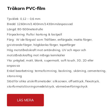
Träkorn PVC-film
Tjocklek: 0,12 – 0,6 mm
Bredd: 1260mm/1400mm/1430mm/anpassad
Längd: 80-500meter/rulle
Förpackning: Rulla i kartong & lastpall
Färg:
W
ide färgval som
Träfibrer, enfärgade, matta färger,
gnistrande färger, högblanka färger, tapetfärger
Hög motståndskraft mot antändning, UV och repor och
motståndskraftig mot många kemikalier
Yta: präglad, matt, blank, supermatt, soft touch, 3D, 2D eller
anpassa
Enkel bearbetning: termoformning, bockning, skärning, cementering,
stansning
Stöd för olika utskriftsmetoder: silkscreen, offsettryck, flexotryck,
storformatslösningsmedelstryck, värmeöverföringstryck
LÄS MERA