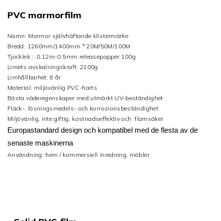
PVC marmorfilm
Namn: Marmor självhäftande klistermärke
Bredd: 1260mm/1400mm * 20M/50M/100M
Tjocklek : 0,12m-0,5mm releasepapper 100g
Limets avskalningskraft: 2100g
Limhållbarhet: 8 år
Material: miljövänlig PVC-harts
Bästa väderegenskaper med utmärkt UV-beständighet
Fläck-, lösningsmedels- och korrosionsbeständighet
Miljövänlig, inte giftig, kostnadseffektiv och flamsäker
Europastandard
design och kompatibel med de flesta av de
senaste maskinerna
Användning: hem / kommersiell inredning, möbler