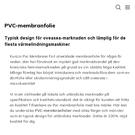
PVC-membranfolie
Typisk design för oveasea-marknaden och lämplig för de
flesta värmelindningsmaskiner
KunLin Pvc Membrane Foil utvecklade membranfolie för några år
sedan, den har förvärvat en mycket god marknadsandel på den
kinesiska hemmamarknaden på grund av sin stabila höga kvalitet.
Många företag har börjat introducera och marknadsföra dem som en
dörrfolie eller skivlamineringsprodukt och sålt oveasea i
masskvantitet
Vi inser skillnader på lokala och utländska marknader på
specifikation och kvalitetsstandard, det är viktigt för kunden att hitta
en kvalitet
Tillverkare av Pvc-membranfolie
med bra märke. Här kan
du undersöka
PVC-membranfolier
med olika färger och mönster
som är typisk design för utländska marknader. Detta är 100% nöjd
kvalitet för dig