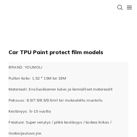
Car TPU Paint protect film models
BRAND: YOUMOLI
Rullan koko: 1,52 * 15M tai 18M
Materiaali: Ensiluokkainen kalvo ja kemialliset materiaalit
Paksuus: 6,5/7,5/8,5/9,5mil tai mukautettu muotoilu
Kestävyys: 5–10 vuotta
Freature: Super venytys / pitkä kestävyys / korkea kirkas /
itsekorjautuva jne.