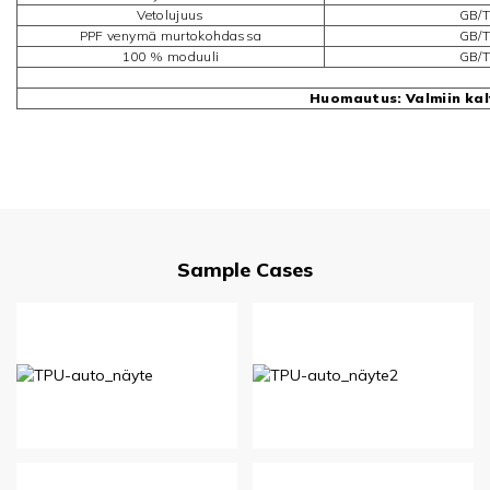
Vetolujuus
GB/T
PPF venymä murtokohdassa
GB/T
100 % moduuli
GB/T
Huomautus: Valmiin ka
Sample Cases