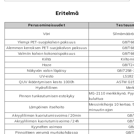
Eritelmä
Perusominaisuudet
Testaus
Väri
Silmämääräi
Ylempi PET-suojakalvon paksuus
G8/T6
Alemman kerroksen PET-suojakalvon paksuus
G8/T6
Valmiin kalvon kokonaispaksuus
G8/T6
Kiiltä
Kiiltom
Haze
GB/T2
Näkyvän valon läpäisy
G8/7258-
UV-esto
LS182 
QUV ikääntymisen kesto 1000h
ASTM G154
Hydrofiilinen
Merk
MG-2110 merkkikynä, Pyyh
Pinnan tunkeutumisen estokyky
kuluttua
Messinkiharja 10 kertaa,
Lämpöinen itsehoito
minuutin ajan
Akryyliliiman kuoriutumisvoima / 20min
GB/
Akryyliliiman kuoriutumisvoima / 24h
GB/
Kyynelten voimaa
GB
Pinnoitteen venymä murtokohdassa
GB/T