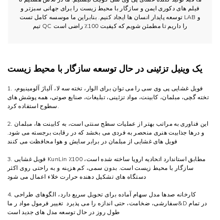
فیلم های دکوری ایمن و سازگار با محیط زیست را برای جهانی سبزتر و
توسعه پایدار انسان ها ایجاد کنیم. بنابراین ما موسسه کامل تست LAB و
تیم QC را داریم تا مطمئن شویم که کیفیت 100٪ راضی است
یک وینیل تزئینی در حال توسعه سازگار با محیط زیست
1. فویل غشایی پی وی سی را می توان برای الوار، تخته سه لا، آلیاژ آلومینیوم،
تخته گچی، مبلمان، کابینت، مواد تزئینی، تبلیغات، صنایع صوتی، همه پوشش های
سطوح استفاده کرد.
2. این فناوری به مراتب بهتر از عملیات سطح سنتی است، به کابینت ها، مبلمان
و درها جذابیت هنری منحصر به فردی می بخشد که در رقابت برجسته می شود.
فویل های غشایی از مبلمان در برابر سایش و هوا محافظت می کنند
3. فویل غشایی KunLin مطابق استاندارد اتحادیه اروپا ساخته شده است، 100٪
سازگار با محیط زیست است.
بدون سمی، کم هزینه و به راحتی روی اکثر
دستگاه های تشکیل دهنده حرارت خلاء اعمال می شود
4. کارخانه صدها مدل سهام آماده برای تحویل سریع دارد، الگوهای طراحی
سفارشی، ضخامت، حتی اندازه را می پذیرد
تغییر فرمول مواد ر ما&D در تمام
طول روز در حال توسعه مدل های جدید است