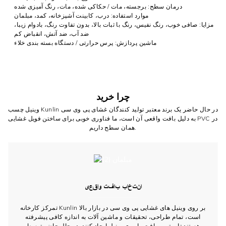
درمان سطح: برجسته، مات / حکاکی شده، مات، رنگ آمیزی شده
موارد استفاده: درب، کابینت آشپزخانه، کمد، مبلمان
مزایا: صافی خوب، رنگ نفیس، رنگ با ثبات بالا، بدون تفاوت رنگ، بادوام زیبا،
ضد آب، ضد آتش، انقباض کم
ماشین پردازش: پرس حرارتی / دستگاه بسته بندی خلاء
چرا خرید
وینیل چسب Kunlin در حال حاضر یک برند معتبر تولید کنندگان غشای پی وی سی
به دلیل بافت واقعی آن است، ما فناوری خوبی برای ساختن فویل غشایی PVC در
همان سطح داریم.
انتخاب بافت واقعی
تمرکز کارخانه Kunlin بر روی وینیل های غشایی پی وی سی در بازار بالا
است، تمام طراحی، تحقیقات و ماشین آلات به اندازه کافی پیشرفته
هستند تا بهترین بافت را روی وینیل ایجاد کنند. در حال حاضر توسط