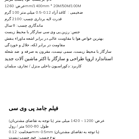
عرض: 1260mm/1400mm * 20M/50M/100M
ضخیمی : کاغذ آزاد 0.12-0.5 میلی متر 100 گرم
قدرت لایه برداری چسب: 2100 گرم
ماندگاری چسب: 8 سال
جنس: رزین پی وی سی سازگار با محیط زیست
بهترین خواص هوا با مقاومت عالی در برابر اشعه ماوراء بنفش
مقاومت در برابر لکه، حلال و خوردگی
سازگار با محیط زیست، سمی نیست، مقرون به صرفه و ضد شعله
طراحی و سازگار با اکثر ماشین آلات جدید
استاندارد اروپا
کاربرد: دکوراسیون داخلی منزل / تجاری، مبلمان
فیلم جامد پی وی سی
عرض: 1200 ~ 1420 میلی متر (با توجه به تقاضای مشتریان)
طول: 80-500 متر / رول
ضخامت: 0.12mm-0.5mm (با توجه به تقاضای مشتریان)
نوع چسب:
خود چسب نیست