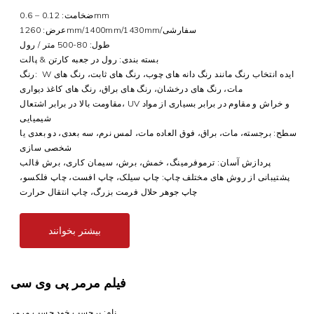
ضخامت: 0.12 – 0.6mm
عرض: 1260mm/1400mm/1430mm/سفارشی
طول: 80-500 متر / رول
بسته بندی: رول در جعبه کارتن & پالت
ایده انتخاب رنگ مانند
رنگ دانه های چوب، رنگ های ثابت، رنگ های
W
رنگ:
مات، رنگ های درخشان، رنگ های براق، رنگ های کاغذ دیواری
مقاومت بالا در برابر اشتعال، UV و خراش و مقاوم در برابر بسیاری از مواد
شیمیایی
سطح: برجسته، مات، براق، فوق العاده مات، لمس نرم، سه بعدی، دو بعدی یا
شخصی سازی
پردازش آسان: ترموفرمینگ، خمش، برش، سیمان کاری، برش قالب
پشتیبانی از روش های مختلف چاپ: چاپ سیلک، چاپ افست، چاپ فلکسو،
چاپ جوهر حلال فرمت بزرگ، چاپ انتقال حرارت
بیشتر بخوانند
فیلم مرمر پی وی سی
نام: برچسب خود چسب مرمر