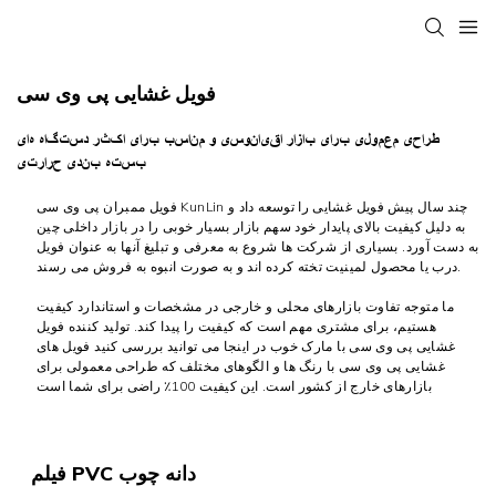
فویل غشایی پی وی سی
طراحی معمولی برای بازار اقیانوسی و مناسب برای اکثر دستگاه های
بسته بندی حرارتی
فویل ممبران پی وی سی KunLin چند سال پیش فویل غشایی را توسعه داد و
به دلیل کیفیت بالای پایدار خود سهم بازار بسیار خوبی را در بازار داخلی چین
به دست آورد. بسیاری از شرکت ها شروع به معرفی و تبلیغ آنها به عنوان فویل
درب یا محصول لمینیت تخته کرده اند و به صورت انبوه به فروش می رسند.
ما متوجه تفاوت بازارهای محلی و خارجی در مشخصات و استاندارد کیفیت
هستیم، برای مشتری مهم است که کیفیت را پیدا کند.
تولید کننده فویل
غشایی پی وی سی
با مارک خوب در اینجا می توانید بررسی کنید
فویل های
غشایی پی وی سی
با رنگ ها و الگوهای مختلف که طراحی معمولی برای
بازارهای خارج از کشور است. این کیفیت 100٪ راضی برای شما است
فیلم PVC دانه چوب