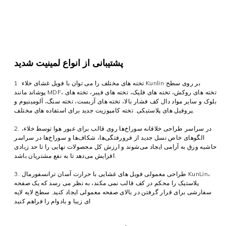
پشتیبانی از انواع لمینیت شدید
تخته های مختلف را می توان با فویل غشای خلاء Kunlin بر روی سطح
1
پوشاند مانند MDF، تخته های روکش، تخته های فلیک، تخته های فیبر، تخته های
بلوک و سایر مواد دال کف فشار بالا، تخته های آزبست، تخته سنگ، آلومینیوم و
پروفیل های پلاستیکی. تخته کامپوزیت جدید برای استفاده های مختلف.
2. در سراسر طراحی خلاقانه سوراخ‌ها روی قالب برای عبور هوا توسط خلاء،
الگوهای خاص نسل جدید از فرورفتگی‌ها، شکاف‌ها و سوراخ‌ها در سراسر
حاشیه ورق به آرامی ایجاد می‌شوند و ارزش کل محصولات نهایی را تا حد زیادی
افزایش می‌دهد تا به نفع مشتریان باشد.
3. طراحی معمولی فویل های غشایی با حرارت آسان ترانسفورمال KunLin،
پلاستیک را محکم در کف قالب نمی مکند، به نظر می رسد که یک صفحه
سفارشی برای قرار گرفتن در بالای صفحه معمولی ایجاد کنید. سطح لایه لایه
ای زیبا و بادوام را فراهم کنید