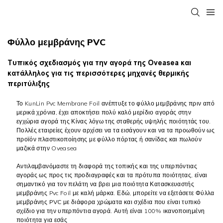
Φύλλο μεμβράνης PVC
Τυπικός σχεδιασμός για την αγορά της Oveasea και
κατάλληλος για τις περισσότερες μηχανές θερμικής
περιτύλιξης
Το KunLin Pvc Membrane Foil ανέπτυξε το φύλλο μεμβράνης πριν από
μερικά χρόνια, έχει αποκτήσει πολύ καλό μερίδιο αγοράς στην
εγχώρια αγορά της Κίνας λόγω της σταθερής υψηλής ποιότητάς του.
Πολλές εταιρείες έχουν αρχίσει να τα εισάγουν και να τα προωθούν ως
προϊόν πλαστικοποίησης με φύλλο πόρτας ή σανίδας και πωλούν
μαζικά στην Oveasea
Αντιλαμβανόμαστε τη διαφορά της τοπικής και της υπερπόντιας
αγοράς ως προς τις προδιαγραφές και τα πρότυπα ποιότητας, είναι
σημαντικό για τον πελάτη να βρει μια ποιότητα
Κατασκευαστής
μεμβράνης Pvc Foil
με καλή μάρκα. Εδώ, μπορείτε να εξετάσετε
Φύλλα
μεμβράνης PVC
με διάφορα χρώματα και σχέδια που είναι τυπικό
σχέδιο για την υπερπόντια αγορά. Αυτή είναι 100% ικανοποιημένη
ποιότητα για εσάς