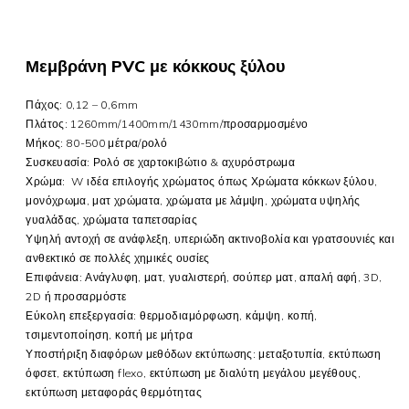
Μεμβράνη PVC με κόκκους ξύλου
Πάχος: 0,12 – 0,6mm
Πλάτος: 1260mm/1400mm/1430mm/προσαρμοσμένο
Μήκος: 80-500 μέτρα/ρολό
Συσκευασία: Ρολό σε χαρτοκιβώτιο & αχυρόστρωμα
Χρώμα:
W
ιδέα επιλογής χρώματος όπως
Χρώματα κόκκων ξύλου,
μονόχρωμα, ματ χρώματα, χρώματα με λάμψη, χρώματα υψηλής
γυαλάδας, χρώματα ταπετσαρίας
Υψηλή αντοχή σε ανάφλεξη, υπεριώδη ακτινοβολία και γρατσουνιές και
ανθεκτικό σε πολλές χημικές ουσίες
Επιφάνεια: Ανάγλυφη, ματ, γυαλιστερή, σούπερ ματ, απαλή αφή, 3D,
2D ή
προσαρμόστε
Εύκολη επεξεργασία: θερμοδιαμόρφωση, κάμψη, κοπή,
τσιμεντοποίηση, κοπή με μήτρα
Υποστήριξη διαφόρων μεθόδων εκτύπωσης: μεταξοτυπία, εκτύπωση
όφσετ, εκτύπωση flexo, εκτύπωση με διαλύτη μεγάλου μεγέθους,
εκτύπωση μεταφοράς θερμότητας