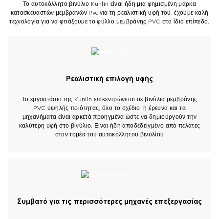
Το αυτοκόλλητο βινύλιο Kunlin είναι ήδη μια φημισμένη μάρκα
κατασκευαστών μεμβρανών Pvc για τη ρεαλιστική υφή του, έχουμε καλή
τεχνολογία για να φτιάξουμε το φύλλο μεμβράνης PVC στο ίδιο επίπεδο.
Ρεαλιστική επιλογή υφής
Το εργοστάσιο της Kunlin επικεντρώνεται σε βινύλια μεμβράνης
PVC υψηλής ποιότητας, όλο το σχέδιο, η έρευνα και τα
μηχανήματα είναι αρκετά προηγμένα ώστε να δημιουργούν την
καλύτερη υφή στο βινύλιο. Είναι ήδη αποδεδειγμένο από πελάτες
στον τομέα του αυτοκόλλητου βινυλίου
Συμβατό για τις περισσότερες μηχανές επεξεργασίας