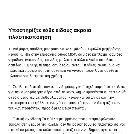
Υποστηρίξτε κάθε είδους ακραία
πλαστικοποίηση
1
Διάφορες σανίδες μπορούν να καλυφθούν με φύλλο μεμβράνης
κενού Kunlin στην επιφάνεια όπως MDF, σανίδες καπλαμά, σανίδες
νιφάδων, ινοσανίδες, σανίδες μπλοκ και άλλα υλικά από πλάκες
δαπέδου υψηλής πίεσης, σανίδες αμιάντου, πλάκες, αλουμίνιο και
πλαστικά προφίλ και στη συνέχεια να γίνουν προφίλ νέα σύνθετη
πλακέτα για διαφορετική χρήση.
2. Σε όλη τη διάταξη των οπών δημιουργικού σχεδιασμού στο καλούπι
για την αναρρόφηση αέρα από το κενό, δημιουργούνται ομαλά ειδικά
σχέδια νέας γενιάς βαθουλώματος, κενών και οπών σε όλη την
περιφέρεια του φύλλου, ενισχύει σημαντικά την συνολική αξία των
τελικών προϊόντων προς όφελος των πελατών
3. Τυπική σχεδίαση Τα φύλλα μεμβράνης που μεταμορφώνονται
εύκολα στη θερμότητα KunLin δεν θα ρουφήξουν το πλαστικό σφιχτά
στο κάτω μέρος του καλουπιού, μοιάζει σαν να δημιουργείτε μια