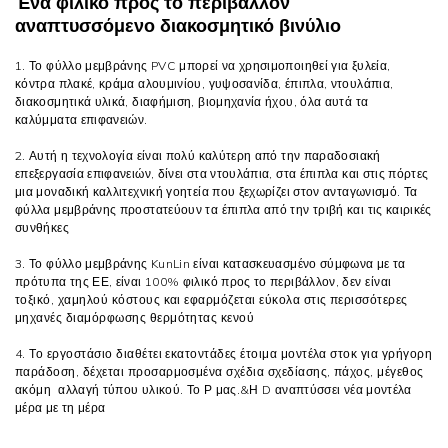
Ένα φιλικό προς το περιβάλλον
αναπτυσσόμενο διακοσμητικό βινύλιο
1. Το φύλλο μεμβράνης PVC μπορεί να χρησιμοποιηθεί για ξυλεία,
κόντρα πλακέ, κράμα αλουμινίου, γυψοσανίδα, έπιπλα, ντουλάπια,
διακοσμητικά υλικά, διαφήμιση, βιομηχανία ήχου, όλα αυτά τα
καλύμματα επιφανειών.
2. Αυτή η τεχνολογία είναι πολύ καλύτερη από την παραδοσιακή
επεξεργασία επιφανειών, δίνει στα ντουλάπια, στα έπιπλα και στις πόρτες
μια μοναδική καλλιτεχνική γοητεία που ξεχωρίζει στον ανταγωνισμό. Τα
φύλλα μεμβράνης προστατεύουν τα έπιπλα από την τριβή και τις καιρικές
συνθήκες
3. Το φύλλο μεμβράνης KunLin είναι κατασκευασμένο σύμφωνα με τα
πρότυπα της ΕΕ, είναι 100% φιλικό προς το περιβάλλον,
δεν είναι
τοξικό, χαμηλού κόστους και εφαρμόζεται εύκολα στις περισσότερες
μηχανές διαμόρφωσης θερμότητας κενού
4. Το εργοστάσιο διαθέτει εκατοντάδες έτοιμα μοντέλα στοκ για γρήγορη
παράδοση, δέχεται προσαρμοσμένα σχέδια σχεδίασης, πάχος, μέγεθος
ακόμη
αλλαγή τύπου υλικού. Το Ρ μας.&Η D αναπτύσσει νέα μοντέλα
μέρα με τη μέρα