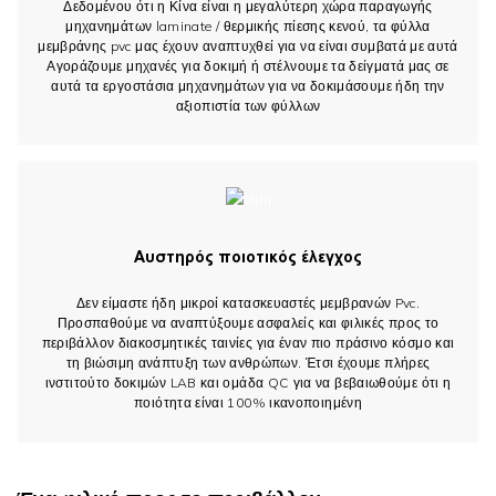
Δεδομένου ότι η Κίνα είναι η μεγαλύτερη χώρα παραγωγής
μηχανημάτων laminate / θερμικής πίεσης κενού, τα φύλλα
μεμβράνης pvc μας έχουν αναπτυχθεί για να είναι συμβατά με αυτά
Αγοράζουμε μηχανές για δοκιμή ή στέλνουμε τα δείγματά μας σε
αυτά τα εργοστάσια μηχανημάτων για να δοκιμάσουμε ήδη την
αξιοπιστία των φύλλων
Αυστηρός ποιοτικός έλεγχος
Δεν είμαστε ήδη μικροί κατασκευαστές μεμβρανών Pvc.
Προσπαθούμε να αναπτύξουμε ασφαλείς και φιλικές προς το
περιβάλλον διακοσμητικές ταινίες για έναν πιο πράσινο κόσμο και
τη βιώσιμη ανάπτυξη των ανθρώπων. Έτσι έχουμε πλήρες
ινστιτούτο δοκιμών LAB και ομάδα QC για να βεβαιωθούμε ότι η
ποιότητα είναι 100% ικανοποιημένη