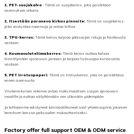
1. PET-suojakalvo
: Tämä on suojakerros, joka poistetaan
asennuksen aikana.
2. Itsestään paraneva kirkas pinnoite:
Tämä on suojakerros,
joka vastustaa naarmuja ja antaa kiiltoa.
3. TPU-kerros:
Tämä kerros tarjoaa pääsuojan iskuja ja hankausta
vastaan.
4. Kuumasulateliimakerros:
Tämä kerros auttaa kalvoa
kiinnittymään ajoneuvon pintaan ja tarjoaa lisäsuojaa korroosiota
vastaan.
5. PET Irrotuspaperi:
Tämä on irrotuskerros, joka on poistettava
ennen asennusta
Viisikerroksinen rakenne antaa maksimaalisen suojan ajoneuvon
maalille ja auttaa säilyttämään sen ulkonäön pidempään.
Ja tehtaamme edistyneet laminaattikoneet ovat yhteensopivia jokaisen
kerroksen kanssa paksuuden mukauttamiseksi.
Factory offer full support OEM & ODM service