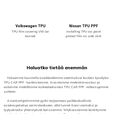
Volkswagen TPU
Nissan TPU PPF
TPU film covering VW car
installing TPU car paint
bonnet
protect film on side skirt
Haluatko tietää enemmän
Haluamme kuunnella asiakkaidemme vaatimuksia koskien kyselyäsi
TPU CAR PPF -tuotteistamme. Arvostamme mielenkiinnostasi ja
autamme mielellämme korkealaatuisten TPU CAR PPF -ratkaisujemme
suhteen.
Asiantuntijatiimimme pyrkii tarjoamaan poikkeuksellista
asiakaspalvelua varmistaakseen, että tunnet itsesi varmaksi ja
tyytyväiseksi yhteistyöstä kanssamme. Yrityksessämme keskitymme