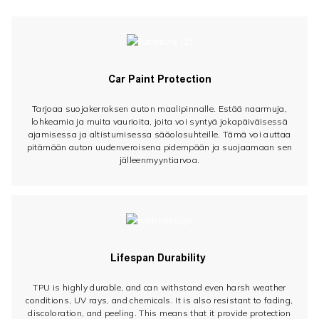
Car Paint Protection
Tarjoaa suojakerroksen auton maalipinnalle. Estää naarmuja,
lohkeamia ja muita vaurioita, joita voi syntyä jokapäiväisessä
ajamisessa ja altistumisessa sääolosuhteille. Tämä voi auttaa
pitämään auton uudenveroisena pidempään ja suojaamaan sen
jälleenmyyntiarvoa.
Lifespan Durability
TPU is highly durable, and can withstand even harsh weather
conditions, UV rays, and chemicals. It is also resistant to fading,
discoloration, and peeling. This means that it provide protection