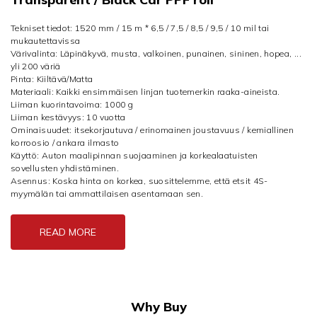
Tekniset tiedot: 1520 mm / 15 m * 6,5 / 7,5 / 8,5 / 9,5 / 10 mil tai
mukautettavissa
Värivalinta: Läpinäkyvä, musta, valkoinen, punainen, sininen, hopea, ...
yli 200 väriä
Pinta: Kiiltävä/Matta
Materiaali: Kaikki ensimmäisen linjan tuotemerkin raaka-aineista.
Liiman kuorintavoima: 1000 g
Liiman kestävyys: 10 vuotta
Ominaisuudet: itsekorjautuva / erinomainen joustavuus / kemiallinen
korroosio / ankara ilmasto
Käyttö: Auton maalipinnan suojaaminen ja korkealaatuisten
sovellusten yhdistäminen.
Asennus: Koska hinta on korkea, suosittelemme, että etsit 4S-
myymälän tai ammattilaisen asentamaan sen.
READ MORE
Why Buy