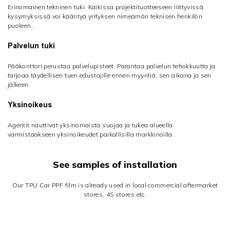
Erinomainen tekninen tuki. Kaikissa projektituotteeseen liittyvissä
kysymyksissä voi kääntyä yrityksen nimeämän teknisen henkilön
puoleen.
Palvelun tuki
Pääkonttori perustaa palvelupisteet. Parantaa palvelun tehokkuutta ja
tarjoaa täydellisen tuen edustajille ennen myyntiä, sen aikana ja sen
jälkeen.
Yksinoikeus
Agentit nauttivat yksinomaista suojaa ja tukea alueella
varmistaakseen yksinoikeudet paikallisilla markkinoilla.
See samples of installation
Our TPU Car PPF film is already used in local commercial aftermarket
stores, 4S stores etc.