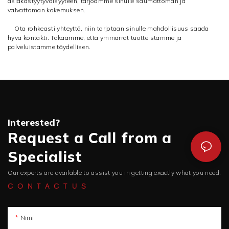
asiakastyytyväisyyteen, tarjoamme sinulle saumattoman ja
vaivattoman kokemuksen.
Ota rohkeasti yhteyttä, niin tarjotaan sinulle mahdollisuus saada
hyvä kontakti. Takaamme, että ymmärrät tuotteistamme ja
palveluistamme täydellisen.
Interested?
Request a Call from a
Specialist
Our experts are available to assist you in getting exactly what you need.
CONTACTUS
Nimi