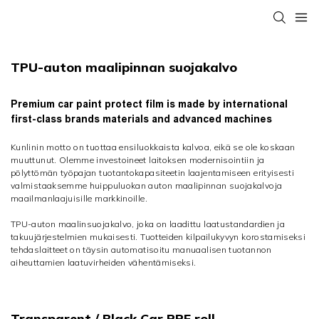
TPU-auton maalipinnan suojakalvo
Premium car paint protect film is made by international
first-class brands materials and advanced machines
Kunlinin motto on tuottaa ensiluokkaista kalvoa, eikä se ole koskaan
muuttunut. Olemme investoineet laitoksen modernisointiin ja
pölyttömän työpajan tuotantokapasiteetin laajentamiseen erityisesti
valmistaaksemme huippuluokan auton maalipinnan suojakalvoja
maailmanlaajuisille markkinoille.
TPU-auton maalinsuojakalvo, joka on laadittu laatustandardien ja
takuujärjestelmien mukaisesti. Tuotteiden kilpailukyvyn korostamiseksi
tehdaslaitteet on täysin automatisoitu manuaalisen tuotannon
aiheuttamien laatuvirheiden vähentämiseksi.
Transparent / Black Car PPF roll