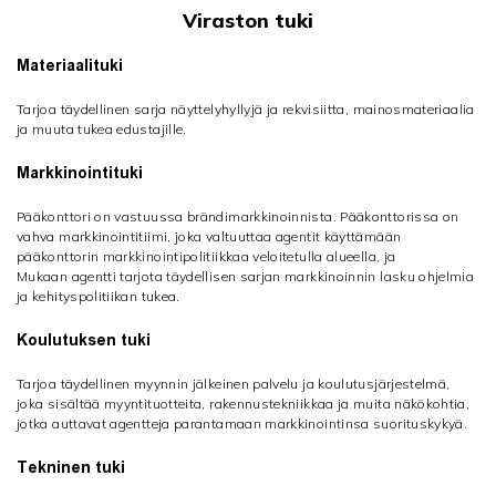
Viraston tuki
Materiaalituki
Tarjoa täydellinen sarja näyttelyhyllyjä ja rekvisiitta, mainosmateriaalia
ja muuta tukea edustajille.
Markkinointituki
Pääkonttori on vastuussa brändimarkkinoinnista. Pääkonttorissa on
vahva markkinointitiimi, joka valtuuttaa agentit käyttämään
pääkonttorin markkinointipolitiikkaa veloitetulla alueella, ja
Mukaan agentti tarjota täydellisen sarjan markkinoinnin lasku ohjelmia
ja kehityspolitiikan tukea.
Koulutuksen tuki
Tarjoa täydellinen myynnin jälkeinen palvelu ja koulutusjärjestelmä,
joka sisältää myyntituotteita, rakennustekniikkaa ja muita näkökohtia,
jotka auttavat agentteja parantamaan markkinointinsa suorituskykyä.
Tekninen tuki