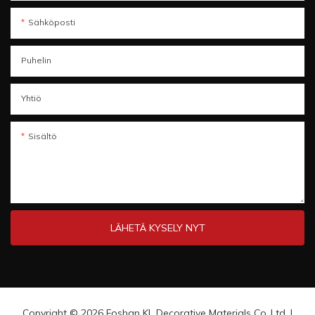
Sähköposti
Puhelin
Yhtiö
Sisältö
LÄHETÄ KYSELY NYT
Copyright © 2026 Foshan KL Decorative Materials Co.,Ltd. |