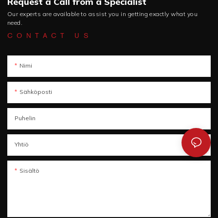
Request a Call from a Specialist
Our experts are available to assist you in getting exactly what you
need.
CONTACT US
Nimi
Sähköposti
Puhelin
Yhtiö
Sisältö