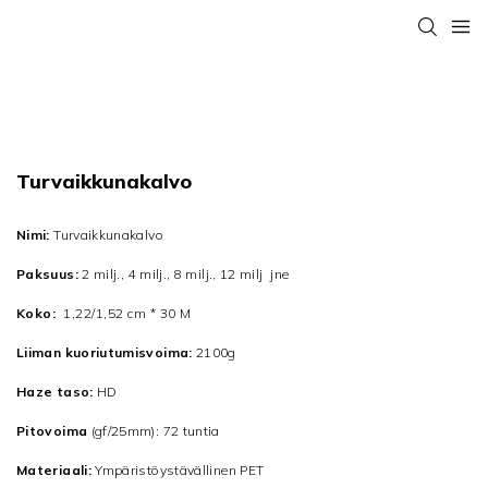
Turvaikkunakalvo
Nimi:
Turvaikkunakalvo
Paksuus:
2 milj., 4 milj., 8 milj., 12 milj jne
Koko:
1,22/1,52 cm * 30 M
Liiman kuoriutumisvoima:
2100g
Haze taso:
HD
Pitovoima
(gf/25mm): 72 tuntia
Materiaali:
Ympäristöystävällinen PET