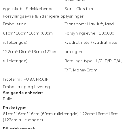
egenskab
:
Selvklæbende
Sort
:
Glas film
Forsyningsevne & Yderligere oplysninger
Emballering
:
Transport
:
Hav, luft, land
61cm*16cm*16cm (60cm
Forsyningsevne
:
100.000
rullelængde)
kvadratmeter/kvadratmeter
122cm*16cm*16cm (122cm
om ugen
rullelængde)
Betalings type
:
L/C, D/P, D/A,
T/T, MoneyGram
Incoterm
:
FOB,CFR,CIF
Emballering og levering
Sælgende enheder:
Rulle
Pakketype:
61cm*16cm*16cm (60cm rullelængde) 122cm*16cm*16cm
(122cm rullelængde)
Billedeksempel: