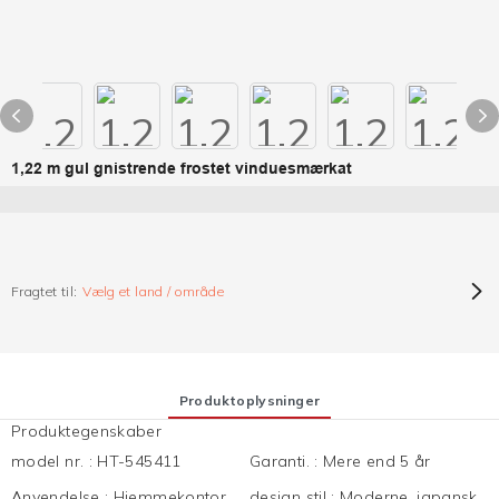
1,22 m gul gnistrende frostet vinduesmærkat
Fragtet til:
Vælg et land / område
Produktoplysninger
Produktegenskaber
model nr.
:
HT-545411
Garanti.
:
Mere end 5 år
Anvendelse
:
Hjemmekontor,
design stil
:
Moderne, japansk,