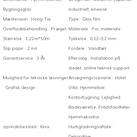
Bygningsglas
industrielt, kinesisk
Mærkenavn
:
Hong Tai
Type
:
Glas film
Overfladebehandling
:
Præget
Materiale
:
Pvc materiale
Størrelse
:
1,22m*50m
Tykkelse
:
0,12-0,2 mm
Slip papir
:
2 mil
Fordele
:
Vandtæt
Garantiservice
:
1 År
Eftersalg
:
Installation på
stedet, online teknisk support
Mulighed for tekniske løsninger
Ansøgningsscenarie
:
Hotel,
:
Grafisk design
Villa, Hjemmebar,
Kontorbygning, Lejlighed,
Badeværelse, Fritidsfaciliteter,
Hjemmekontor
oprindelsessted
:
Kina
Hurtigladningsaftale
:
Dekorative