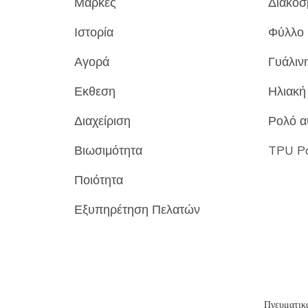
Μάρκες
Διακοσμ
Ιστορία
Φύλλο 
Αγορά
Γυάλινη
Εκθεση
Ηλιακή 
Διαχείριση
Ρολό α
Βιωσιμότητα
TPU Pa
Ποιότητα
Εξυπηρέτηση Πελατών
Πνευματικ