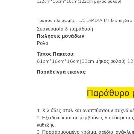
122cm*16cm*16cm(122cm μήκος ρολού)
Τρόπος πληρωμής
:
L/C,D/P,D/A,T/T,MoneyGr
Συσκευασία & παράδοση
Πωλήσεις μονάδων:
Ρολό
Τύπος Πακέτου:
61cm*16cm*16cm(60cm μήκος ρολού) 12
Παράδειγμα εικόνας:
Παράθυρο μ
1. Χιλιάδες στυλ και αναπτύσσουν συχνά νέ
2. Εξειδικεύεται σε μεμβράνες διακόσμηση
καθεξής.
3. Προσαρμοσμένο χρώμα, σχέδιο, ανάγλυφ