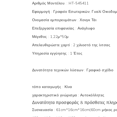
Αριθμός Μοντέλου.
:
HT-545411
Εφαρμογή
:
Γραφείο Εσωτερικών, Γυαλί Οικοδο
Ονομασία εμπορευμάτων
:
Χονγκ Τάι
Επεξεργασία επιφανείας
:
Ανάγλυφο
Μέγεθος
:
1,22μ*50μ
Απελευθερώστε χαρτί
:
2 χιλιοστό της ίντσας
Υπηρεσία εγγύησης
:
1 Έτος
Δυνατότητα τεχνικών λύσεων
:
Γραφικό σχέδιο
τόπο καταγωγής
:
Κίνα
χαρακτηριστικό γνώρισμα
:
Αυτοκόλλητες
Δυνατότητα προσφοράς & πρόσθετες πληρ
Συσκευασία
:
61cm*16cm*16cm(60cm μήκος ρο