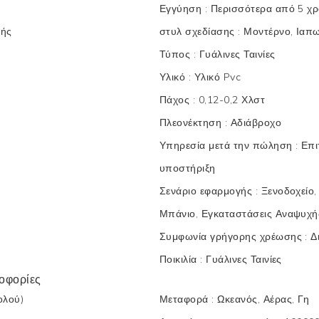
Εγγύηση
:
Περισσότερα από 5 χρ
μής
στυλ σχεδίασης
:
Μοντέρνο, Ιαπων
Τύπος
:
Γυάλινες Ταινίες
Υλικό
:
Υλικό Pvc
Πάχος
:
0,12-0,2 Χλστ
Πλεονέκτηση
:
Αδιάβροχο
Υπηρεσία μετά την πώληση
:
Επι
υποστήριξη
Σενάριο εφαρμογής
:
Ξενοδοχείο,
Μπάνιο, Εγκαταστάσεις Αναψυχή
Συμφωνία γρήγορης χρέωσης
:
Δ
Ποικιλία
:
Γυάλινες Ταινίες
οφορίες
λού)
Μεταφορά
:
Ωκεανός, Αέρας, Γη