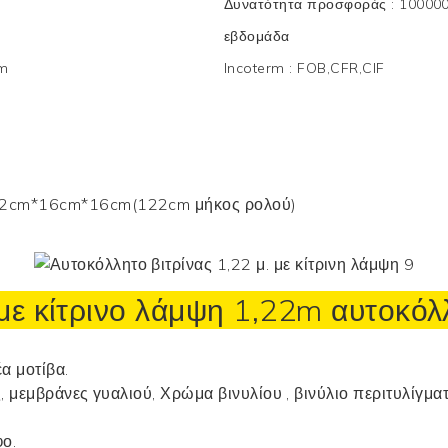
Δυνατότητα προσφοράς
:
100000
εβδομάδα
am
Incoterm
:
FOB,CFR,CIF
2cm*16cm*16cm(122cm μήκος ρολού)
ε κίτρινο λάμψη 1,22m
αυτοκόλλ
α μοτίβα.
ς, μεμβράνες γυαλιού,
Χρώμα βινυλίου
, βινύλιο περιτυλίγμα
ο.