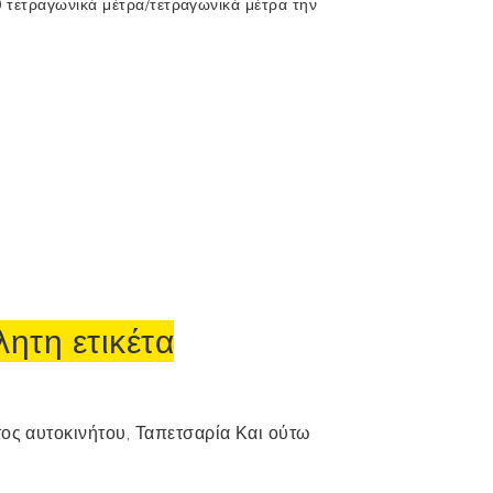
 τετραγωνικά μέτρα/τετραγωνικά μέτρα την
ητη ετικέτα
τος αυτοκινήτου,
Ταπετσαρία
Και ούτω