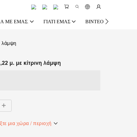
Ά ΜΕ ΕΜΆΣ.
ΓΙΑΤΊ ΕΜΆΣ
ΒΊΝΤΕΟ
ΠΌΡΟΣ
η λάμψη
,22 μ. με κίτρινη λάμψη
ξτε μια χώρα / περιοχή