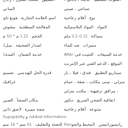
صناعي ، صيني
المباني
نوع
:
أفلام زجاجية
اسم العلامة التجارية
:
هونغ تاي
المواد
:
المواد البلاستيكية
المعالجة السطحية
:
منقوش
سماكة
:
0.12-0.2 ملم
الحجم
:
1.22 م * 50 م
مميزات
:
ضد للماء
اصدار الصحيفه
:
ميل2
After-خدمة المبيعات
:
التثبيت في
خدمة الضمان
:
السنة1
الموقع ، الدعم الفني عبر الإنترنت
سيناريو التطبيق
:
فندق ، فيلا ، بار
قدرة الحل الهندسي
:
تصميم
منزلي ، مبنى مكاتب ، شقة ، حمام
غرافيك
، مرافق ترفيهية ، مكتب منزلي
اتفاقية الشحن السريع
:
ديكور
مكان المنشأ
:
الصين
متنوعة
:
أفلام زجاجية
صفة مميزة
:
لاصق ذاتي
Supupbility و nddiial Information
Ranرانسبوراتيشن
:
المحيط والجو
التعبئة والتغليف
:
61 سم * 16 سم