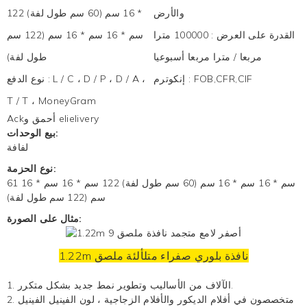
والأرض
* 16 سم (60 سم طول لفة) 122
القدرة على العرض
:
100000 مترا
سم * 16 سم * 16 سم (122 سم
مربعا / مترا مربعا أسبوعيا
طول لفة)
FOB,CFR,CIF
:
إنكوترم
L / C ، D / P ، D / A ،
:
نوع الدفع
T / T ، MoneyGram
Ackأحمق و elielivery
بيع الوحدات:
لفافة
نوع الحزمة:
61 سم * 16 سم * 16 سم (60 سم طول لفة) 122 سم * 16 سم * 16
سم (122 سم طول لفة)
مثال على الصورة:
1.22m نافذة بلوري صفراء متلألئة
ملصق
1. الآلاف من الأساليب وتطوير نمط جديد بشكل متكرر.
2. متخصصون في أفلام الديكور والأفلام الزجاجية ،
لون الفينيل
الفينيل