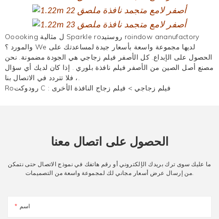
Ooooking ل مثالية Sparkle roروستيد roindow ananufactory
والمورد ؟ We لديها مجموعة واسعة بأسعار جيدة لمساعدتك على
الحصول على الإبداع. كل الأصفر
فيلم زجاجي
هي الجودة مضمونة. نحن
مصنع أصل الصين من الأصفر
فيلم نافذة بلوري
. إذا كان لديك أي سؤال
، فلا تتردد في الاتصال بنا.
فيلم زجاجي
>
فيلم زجاج النافذة الأخرى
Roرودوكت C :
الحصول على اتصال معنا
ما عليك سوى ترك بريدك الإلكتروني أو رقم هاتفك في نموذج الاتصال حتى نتمكن
من إرسال عرض أسعار مجاني لك لمجموعة واسعة من التصميمات.
اسم