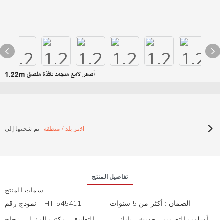
1.22m أصفر لامع متجمد نافذة ملصق
اختر بلد / منطقة
تم شحنها إلي:
تفاصيل المنتج
سمات المنتج
الضمان
:
أكثر من 5 سنوات
HT-545411
:
نموذج رقم.
أسلوب التصميم
:
حديث ، ياباني ،
التطبيق
:
مكتب المنزل ، زجاج