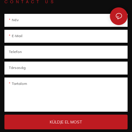
CONTACT US
Név
E-Mail
Telefon
Társaság
Tartalom
KÜLDJE EL MOST