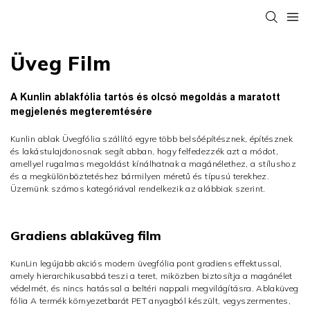
Üveg Film
A Kunlin ablakfólia tartós és olcsó megoldás a maratott
megjelenés megteremtésére
Kunlin ablak
Üvegfólia szállító
egyre több belsőépítésznek, építésznek
és lakástulajdonosnak segít abban, hogy felfedezzék azt a módot,
amellyel rugalmas megoldást kínálhatnak a magánélethez, a stílushoz
és a megkülönböztetéshez bármilyen méretű és típusú terekhez.
Üzemünk számos kategóriával rendelkezik az alábbiak szerint.
Gradiens ablaküveg film
KunLin legújabb akciós
modern üvegfólia
pont gradiens effektussal,
amely hierarchikusabbá teszi a teret, miközben biztosítja a magánélet
védelmét, és nincs hatással a beltéri nappali megvilágításra.
Ablaküveg
fólia
A termék környezetbarát PET anyagból készült, vegyszermentes,