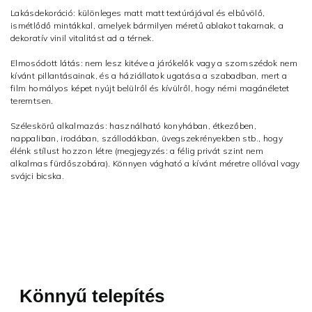
Lakásdekoráció: különleges matt matt textúrájával és elbűvölő,
ismétlődő mintákkal, amelyek bármilyen méretű ablakot takarnak, a
dekoratív vinil vitalitást ad a térnek.
Elmosódott látás: nem lesz kitéve a járókelők vagy a szomszédok nem
kívánt pillantásainak, és a háziállatok ugatása a szabadban, mert a
film homályos képet nyújt belülről és kívülről, hogy némi magánéletet
teremtsen.
Széleskörű alkalmazás: használható konyhában, étkezőben,
nappaliban, irodában, szállodákban, üvegszekrényekben stb., hogy
élénk stílust hozzon létre (megjegyzés: a félig privát szint nem
alkalmas fürdőszobára). Könnyen vágható a kívánt méretre ollóval vagy
svájci bicska.
Könnyű telepítés