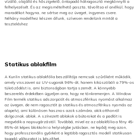
vízálló, olajálló és hőszigetelő, öntapadó hátragasztó megkönnyíti a
felhelyezését. És az
megismételhető paszta, távolítsa el anélkül, hogy
maradékot hagyna, ne sértse meg az üveget, ingyenes csere.
Néhány modellhez készen állunk, szívesen rendelünk mintát a
teszteléshez
Statikus ablakfilm
A Kunlin statikus ablakfólia beszállítója nemcsak szűrőként működik,
amely visszaveri az UV-sugarak 96%-át, hanem kiküszöböli a 79%-os
tükröződést is, ami biztonságban tartja szemét. A könnyebb
beszerelés érdekében ügyeljen arra, hogy ne tönkremenjen. A Window
Film termék statikus adszorpciót és atmoszférikus nyomást alkalmaz
az üvegen, de nem ragasztót (a statikus és atmoszférikus nyomás az
alapelv), ami különösen hasznos azok számára, akik otthonról
dolgoznak. ablak. A színezett ablakok a bútorokat és a padlót is
megvédik a napsugárzástól. Továbbá, mivel ez az ablakfólia a fény 45-
85%-át képes blokkolni a helyiségbe jutásban, ne lepődj meg azon,
hogy professzionális gyárként a legtöbb ragasztós modell statikusan
tapadó változatot is készíthet.