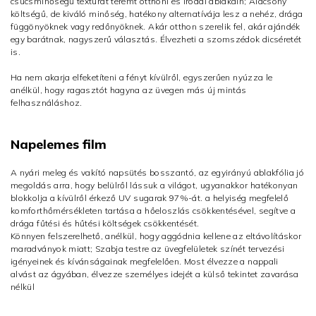
csúcsminőségű textúrát teremt otthoni és irodai ablakain; Alacsony
költségű, de kiváló minőség, hatékony alternatívája lesz a nehéz, drága
függönyöknek vagy redőnyöknek. Akár otthon szerelik fel, akár ajándék
egy barátnak, nagyszerű választás. Élvezheti a szomszédok dicséretét
is.
Ha nem akarja elfeketíteni a fényt kívülről, egyszerűen nyúzza le
anélkül, hogy ragasztót hagyna az üvegen más új mintás
felhasználáshoz.
Napelemes film
A nyári meleg és vakító napsütés bosszantó, az egyirányú ablakfólia jó
megoldás arra, hogy belülről lássuk a világot, ugyanakkor hatékonyan
blokkolja a kívülről érkező UV sugarak 97%-át. a helyiség megfelelő
komforthőmérsékleten tartása a hőeloszlás csökkentésével, segítve a
drága fűtési és hűtési költségek csökkentését.
Könnyen felszerelhető, anélkül, hogy aggódnia kellene az eltávolításkor
maradványok miatt; Szabja testre az üvegfelületek színét tervezési
igényeinek és kívánságainak megfelelően. Most élvezze a nappali
alvást az ágyában, élvezze személyes idejét a külső tekintet zavarása
nélkül