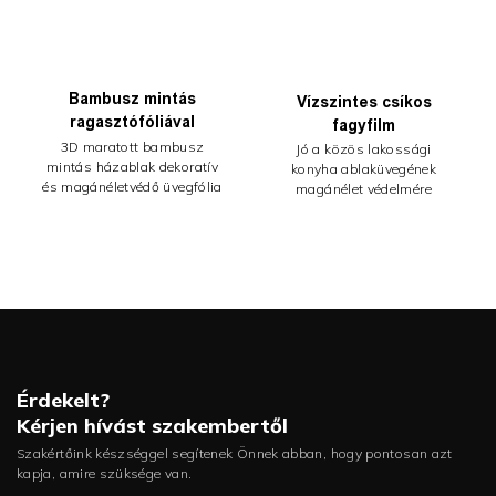
Bambusz mintás
Vízszintes csíkos
ragasztófóliával
fagyfilm
3D maratott bambusz
Jó a közös lakossági
mintás házablak dekoratív
konyha ablaküvegének
és magánéletvédő üvegfólia
magánélet védelmére
Érdekelt?
Kérjen hívást szakembertől
Szakértőink készséggel segítenek Önnek abban, hogy pontosan azt
kapja, amire szüksége van.