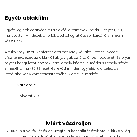
Egyéb ablakfilm
Egyéb legjobb adatvédelmi ablakfólia termékek, például egyedi, 3D,
maratott ... Mindezek a fóliák optikailag átlátszó, karcálló vinileken
készülnek
Amikor egy üzleti konferenciatermet vagy vállalati irodát üveggel
díszítenek, ezek az ablakfóliák javítják az általános irodateret, és olyan
egyedi hangulatot hoznak létre, amely kifejezi a márka személyiségét,
elmeséli annak történetét, és leköti minden ügyfelét, aki belép az
irodájába vagy konferenciatermébe. kiemeli a márkát.
Kategória
------------------------------------------------
Holografikus
Miért vásároljon
A Kunlin ablakfóliát és az üvegfólia beszállítót évek óta küldik a világ
minden tájára, továbbra is jobb teljesítményű vinil anyagokat