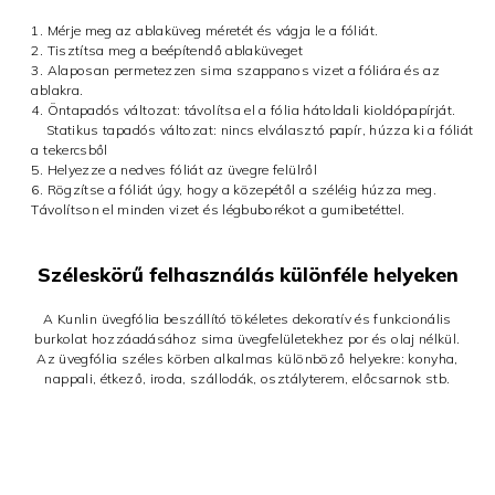
1. Mérje meg az ablaküveg méretét és vágja le a fóliát.
2. Tisztítsa meg a beépítendő ablaküveget
3. Alaposan permetezzen sima szappanos vizet a fóliára és az
ablakra.
4. Öntapadós változat: távolítsa el a fólia hátoldali kioldópapírját.
Statikus tapadós változat: nincs elválasztó papír, húzza ki a fóliát
a tekercsből
5. Helyezze a nedves fóliát az üvegre felülről
6. Rögzítse a fóliát úgy, hogy a közepétől a széléig húzza meg.
Távolítson el minden vizet és légbuborékot a gumibetéttel.
Széleskörű felhasználás különféle helyeken
A Kunlin üvegfólia beszállító tökéletes dekoratív és funkcionális
burkolat hozzáadásához sima üvegfelületekhez por és olaj nélkül.
Az üvegfólia széles körben alkalmas különböző helyekre: konyha,
nappali, étkező, iroda, szállodák, osztályterem, előcsarnok stb.