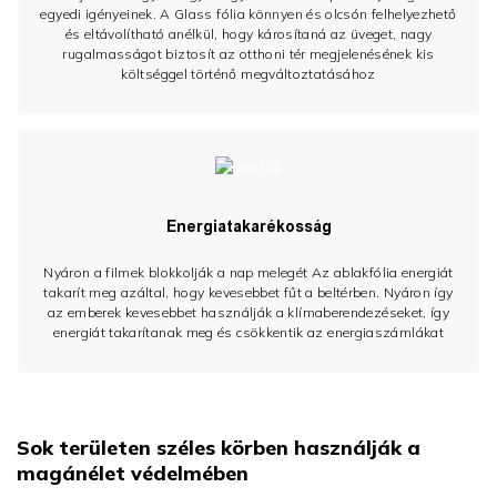
egyedi igényeinek. A Glass fólia könnyen és olcsón felhelyezhető
és eltávolítható anélkül, hogy károsítaná az üveget, nagy
rugalmasságot biztosít az otthoni tér megjelenésének kis
költséggel történő megváltoztatásához
Energiatakarékosság
Nyáron a filmek blokkolják a nap melegét Az ablakfólia energiát
takarít meg azáltal, hogy kevesebbet fűt a beltérben. Nyáron így
az emberek kevesebbet használják a klímaberendezéseket, így
energiát takarítanak meg és csökkentik az energiaszámlákat
Sok területen széles körben használják a
magánélet védelmében