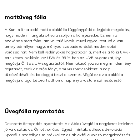
mattüveg fólia
A Kunlin öntapadó matt ablakfólia függönypótló a legjobb megoldás,
hogy modern hangulatot varázsoljon a környezetbe. Ez nem a
szokásos matt fólia, amivel találkozik, mivel egyedi textúrája van,
amely bármilyen hagyományos szobadekorációt modernebbé
varázsolhat. Nem kell redőnyökre hagyatkoznia, mert ez a fólia 84%-
ban képes blokkolni az UVA és 99%-ban az UVB sugarakat, így
megóvja Önt az UV-sugárzástól. Nem akadályozza meg minden fény
bejutását, csak az erős fényt, ami viszont csökkenti a nap
tükröződését, és boldoggá teszi a szemét. Végül ez az ablakfólia
megóvja drága bútorait otthon a napfény okozta elszíneződéstől.
Üvegfólia nyomtatás
Dekoratív öntapadós nyomtatás Az Ablaküvegfólia nagykereskedelme
jó választás az Ön otthonába, Egyedi minták, stílusos dekoráció,
Speciális szabályos mintákkal ez az ablakfólia vonzó megjelenést és