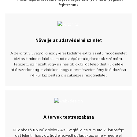
fejlesztünk
Növelje az adatvédelmi szintet
A dekoratív üvegfólia nagykereskedelme extra szintű magánéletet
biztosít mind a lakás-, mind az épülettulajdonosok számára.
Tetszett, színezett vagy színes ablakfóliát telepíthet különféle
átlátszatlansági szinteken, hogy a természetes fény feláldozása
nélkül biztosítsa a szükséges magánéletet
A tervek testreszabása
Különböző típusú ablakok Az üvegfólia és a minta különbsége
azt jelenti, hogy az ügyfél egyedi stílust kap, amely megfelel