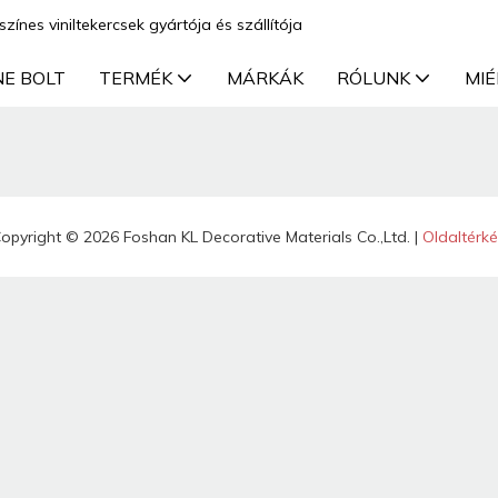
színes viniltekercsek gyártója és szállítója
NE BOLT
TERMÉK
MÁRKÁK
RÓLUNK
MIÉ
opyright © 2026 Foshan KL Decorative Materials Co.,Ltd. |
Oldaltérk