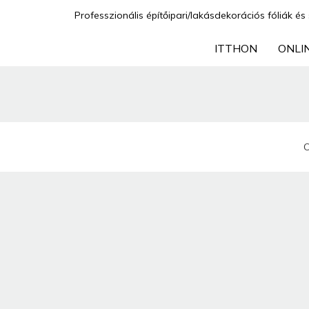
Professzionális építőipari/lakásdekorációs fóliák és 
ITTHON
ONLI
C