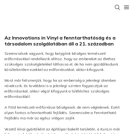
ABOUT US
Az Innovations in Vinyl a fenntarthatóság és a
társadalom szolgálatában áll a 21. században
Szerencsések vagyunk, hogy bolygónk bőséges természeti
erőforrásokkal rendelkezik ahhoz, hogy az embereket az élethez
szükséges szükségletekkel láthassa el, de ha nem gazdálkodunk
körültekintően ezekkel az erőforrásokkal, akkor kifogyunk.
Most már felismerjük, hogy ha az emberiség a jelenlegi ütemben
növekszik, és továbbra is a jelenlegi szinten fogyasztjuk az
erőforrásokat, akkor végül kifogyunk a túléléshez szükséges
erőforrásokból.
A Föld természeti erőforrásai bőségesek, de nem végtelenek. Ezért
olyan fontos a fenntartható fejlődés. Szerencsére a Fenntartható
Fejlődés ma már az egész világon zajlik
Vezető kínai gyártóként az építőipar bakelit területén, a KunLin már