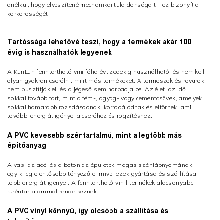
anélkül, hogy elveszítené mechanikai tulajdonságait – ez bizonyítja
körkörösségét.
Tartóssága lehetővé teszi, hogy a termékek akár 100
évig is használhatók legyenek
A KunLun fenntartható vinilfólia évtizedekig használható, és nem kell
olyan gyakran cserélni, mint más termékeket. A termeszek és rovarok
nem pusztítják el, és a jégeső sem horpadja be. Az élet az idő
sokkal tovább tart, mint a fém-, agyag- vagy cementcsövek, amelyek
sokkal hamarabb rozsdásodnak, korrodálódnak és eltörnek, ami
további energiát igényel a cseréhez és rögzítéshez.
A PVC kevesebb széntartalmú, mint a legtöbb más
építőanyag
A vas, az acél és a beton az épületek magas szénlábnyomának
egyik legjelentősebb tényezője, mivel ezek gyártása és szállítása
több energiát igényel. A fenntartható vinil termékek alacsonyabb
széntartalommal rendelkeznek.
A PVC vinyl könnyű, így olcsóbb a szállítása és