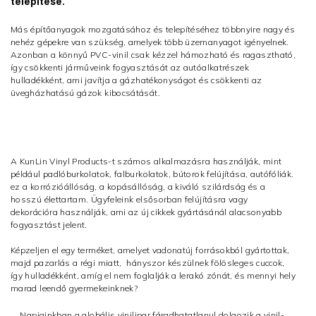
telepítése.
Más építőanyagok mozgatásához és telepítéséhez többnyire nagy és
nehéz gépekre van szükség, amelyek több üzemanyagot igényelnek.
Azonban a könnyű PVC-vinil csak kézzel hámozható és ragasztható,
így csökkenti járműveink fogyasztását az autóalkatrészek
hulladékként, ami javítja a gázhatékonyságot és csökkenti az
üvegházhatású gázok kibocsátását.
A KunLin Vinyl Products-t számos alkalmazásra használják, mint
például padlóburkolatok, falburkolatok, bútorok felújítása, autófóliák.
ez a korrózióállóság, a kopásállóság, a kiváló szilárdság és a
hosszú élettartam. Ügyfeleink elsősorban felújításra vagy
dekorációra használják, ami az új cikkek gyártásánál alacsonyabb
fogyasztást jelent.
Képzeljen el egy terméket, amelyet vadonatúj forrásokból gyártottak,
majd pazarlás a régi miatt, hányszor készülnek fölösleges cuccok,
így hulladékként, amíg el nem foglalják a lerakó zónát, és mennyi hely
marad leendő gyermekeinknek?
Napjainkban a globális vinilipar fáradhatatlanul dolgozik a vinil-