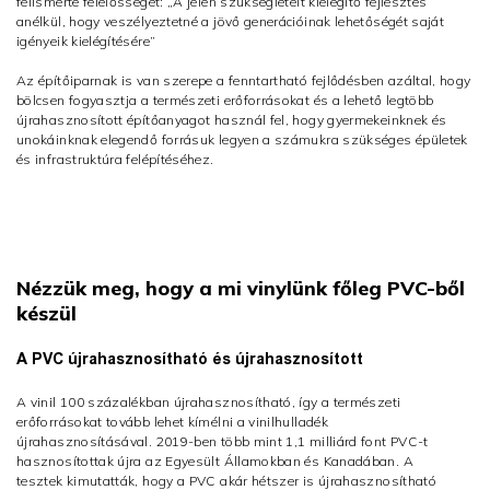
felismerte felelősségét: „A jelen szükségleteit kielégítő fejlesztés
anélkül, hogy veszélyeztetné a jövő generációinak lehetőségét saját
igényeik kielégítésére”
Az építőiparnak is van szerepe a fenntartható fejlődésben azáltal, hogy
bölcsen fogyasztja a természeti erőforrásokat és a lehető legtöbb
újrahasznosított építőanyagot használ fel, hogy gyermekeinknek és
unokáinknak elegendő forrásuk legyen a számukra szükséges épületek
és infrastruktúra felépítéséhez.
Nézzük meg, hogy a mi vinylünk főleg PVC-ből
készül
A PVC újrahasznosítható és újrahasznosított
A vinil 100 százalékban újrahasznosítható, így a természeti
erőforrásokat tovább lehet kímélni a vinilhulladék
újrahasznosításával. 2019-ben több mint 1,1 milliárd font PVC-t
hasznosítottak újra az Egyesült Államokban és Kanadában. A
tesztek kimutatták, hogy a PVC akár hétszer is újrahasznosítható