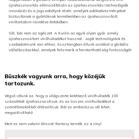
újrahasznosítás előmozdításán az újrahasznosítási technológiák
innovációi és a jogszabályok révén, amelyek adókedvezményeket
biztosítanak a gyártóknak termékeikben az újrahasznosított
viniltartalom növelése érdekében.
Sőt, bár nem az egészet A Kunlin az egyik olyan gyár, amely
újrahasznosított vinilhulladékot használ, saját technológiánk és
szabadalmunk van ehhez, összhangban állunk azokkal a globális
vállalkozásokkal, amelyek felismerik a fenntarthatóság fontosságát
Büszkék vagyunk arra, hogy közéjük
tartozunk.
Végső célunk az, hogy a világszerte keletkező vinilhulladék 100
százalékát újrahasznosítsuk, és az összes vinilhulladékot a
szemétlerakókból eltávolítsuk. Bár ez ambiciózus cél lehet,
megvalósítható
Mert ez nem valami látszat-fantasy termék, ez a vinyl