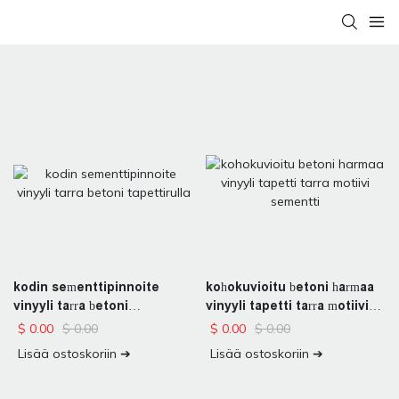
kodin sementtipinnoite
kohokuvioitu betoni harmaa
vinyyli tarra betoni
vinyyli tapetti tarra motiivi
tapettirulla
sementti
$
0.00
$
0.00
$
0.00
$
0.00
Lisää ostoskoriin ➔
Lisää ostoskoriin ➔