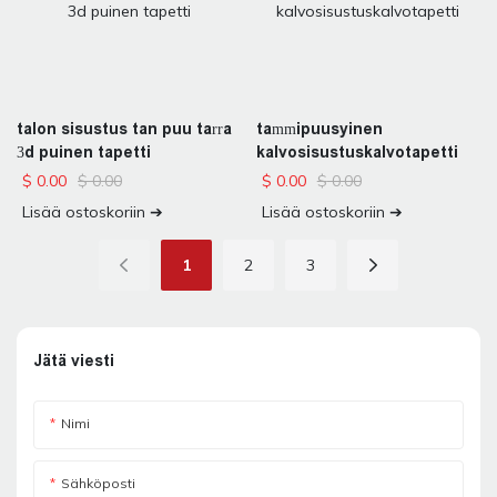
talon sisustus tan puu tarra
tammipuusyinen
3d puinen tapetti
kalvosisustuskalvotapetti
$
0.00
$
0.00
$
0.00
$
0.00
Lisää ostoskoriin ➔
Lisää ostoskoriin ➔
1
2
3
Jätä viesti
Nimi
Sähköposti