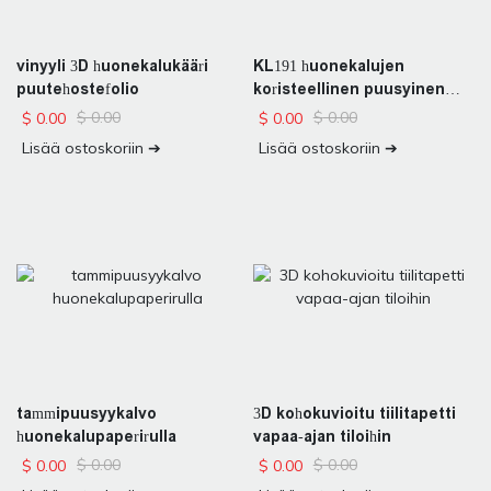
vinyyli 3D huonekalukääri
KL191 huonekalujen
puutehostefolio
koristeellinen puusyinen
vinyylikalvorulla
$
0.00
$
0.00
$
0.00
$
0.00
Lisää ostoskoriin ➔
Lisää ostoskoriin ➔
tammipuusyykalvo
3D kohokuvioitu tiilitapetti
huonekalupaperirulla
vapaa-ajan tiloihin
$
0.00
$
0.00
$
0.00
$
0.00