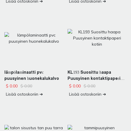
Lisää ostoskoriin ➔
Lisää ostoskoriin ➔
lämpölaminaatti pvc
KL193 Suosittu haapa
puusyinen huonekalukalvo
Puusyinen kontaktipaperi
kotiin
$
0.00
$
0.00
$
0.00
$
0.00
Lisää ostoskoriin ➔
Lisää ostoskoriin ➔