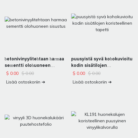
puusyistä syvä kohokuvioitu
betonivinyylitehtaan harmaa
kodin sisätilojen
sementti olohuoneen
koristeellinen tapetti
sisustus
$
0.00
$
0.00
$
0.00
$
0.00
Lisää ostoskoriin ➔
Lisää ostoskoriin ➔