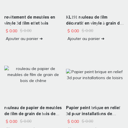
revêtement de meubles en
KL191 rouleau de film
vinyle 3d film effet bois
décoratif en vinyle à grain de
bois pour meubles
$
0.00
$
0.00
$
0.00
$
0.00
Ajouter au panier ➔
Ajouter au panier ➔
rouleau de papier de meubles
Papier peint brique en relief
de film de grain de bois de
3d pour installations de
chêne
loisirs
$
0.00
$
0.00
$
0.00
$
0.00