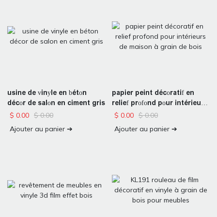
papier peint décoratif en
usine de vinyle en béton
relief profond pour intérieurs
décor de salon en ciment gris
de maison à grain de bois
$
0.00
$
0.00
$
0.00
$
0.00
Ajouter au panier ➔
Ajouter au panier ➔