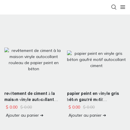
revêtement de ciment à la
papier peint en vinyle gris
maison vinyle autocollant
béton gaufré motif
rouleau de papier peint en
autocollant ciment
$
0.00
$
0.00
$
0.00
$
0.00
béton
Ajouter au panier ➔
Ajouter au panier ➔