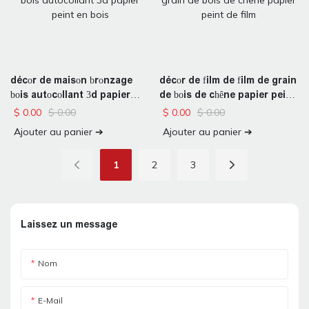
décor de maison bronzage
décor de film de film de grain
bois autocollant 3d papier
de bois de chêne papier peint
peint en bois
de film
$
0.00
$
0.00
$
0.00
$
0.00
Ajouter au panier ➔
Ajouter au panier ➔
1
2
3
Laissez un message
Nom
E-Mail