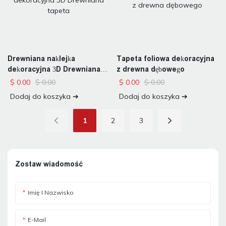
Drewniana naklejka
Tapeta foliowa dekoracyjna
dekoracyjna 3D Drewniana
z drewna dębowego
tapeta
$
0.00
$
0.00
$
0.00
$
0.00
Dodaj do koszyka ➔
Dodaj do koszyka ➔
1
2
3
Zostaw wiadomość
Imię I Nazwisko
E-Mail