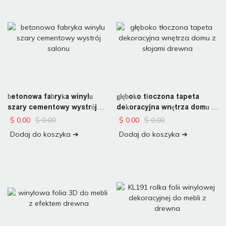
głęboko tłoczona tapeta
betonowa fabryka winylu
dekoracyjna wnętrza domu z
szary cementowy wystrój
słojami drewna
salonu
$
0.00
$
0.00
$
0.00
$
0.00
Dodaj do koszyka ➔
Dodaj do koszyka ➔