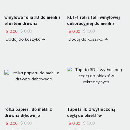
winylowa folia 3D do mebli z
KL191 rolka folii winylowej
efektem drewna
dekoracyjnej do mebli z
drewna
$
0.00
$
0.00
$
0.00
$
0.00
Dodaj do koszyka ➔
Dodaj do koszyka ➔
rolka papieru do mebli z
Tapeta 3D z wytłoczoną
drewna dębowego
cegłą do obiektów
rekreacyjnych
$
0.00
$
0.00
$
0.00
$
0.00