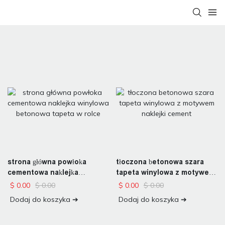
strona główna powłoka
tłoczona betonowa szara
cementowa naklejka
tapeta winylowa z motywem
winylowa betonowa tapeta w
naklejki cement
$
0.00
$
0.00
$
0.00
$
0.00
rolce
Dodaj do koszyka ➔
Dodaj do koszyka ➔