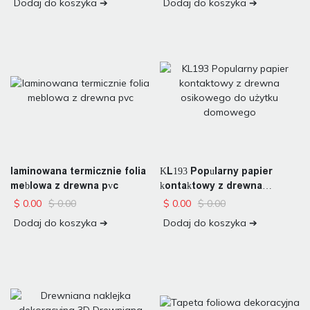
Dodaj do koszyka ➔
Dodaj do koszyka ➔
laminowana termicznie folia
KL193 Popularny papier
meblowa z drewna pvc
kontaktowy z drewna
osikowego do użytku
$
0.00
$
0.00
$
0.00
$
0.00
domowego
Dodaj do koszyka ➔
Dodaj do koszyka ➔