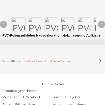
PVC-Folienaufkleber Hausdekoration Holzmaserung Aufkleber
Verschifft nach:
Wählen Sie ein Land / eine Region
Produkt Detail
Produkteigenschaften
Modell Nr.
:
HTW54518
Garantie
:
3 Jahre
Design-Stil
:
Modern,
Markenname
:
Hongtai