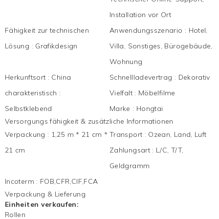
Installation vor Ort
Fähigkeit zur technischen
Anwendungsszenario
:
Hotel,
Lösung
:
Grafikdesign
Villa, Sonstiges, Bürogebäude,
Wohnung
Herkunftsort
:
China
Schnellladevertrag
:
Dekorativ
charakteristisch
:
Vielfalt
:
Möbelfilme
Selbstklebend
Marke
:
Hongtai
Versorgungs fähigkeit & zusätzliche Informationen
Verpackung
:
1,25 m * 21 cm *
Transport
:
Ozean, Land, Luft
21 cm
Zahlungsart
:
L/C, T/T,
Geldgramm
Incoterm
:
FOB,CFR,CIF,FCA
Verpackung & Lieferung
Einheiten verkaufen:
Rollen