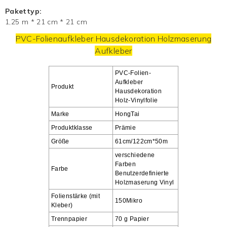
Pakettyp:
1,25 m * 21 cm * 21 cm
PVC-Folienaufkleber Hausdekoration Holzmaserung
Aufkleber
PVC-Folien-
Aufkleber
Produkt
Hausdekoration
Holz-Vinylfolie
Marke
HongTai
Produktklasse
Prämie
Größe
61cm/122cm*50m
verschiedene
Farben
Farbe
Benutzerdefinierte
Holzmaserung Vinyl
Folienstärke (mit
150Mikro
Kleber)
Trennpapier
70 g Papier