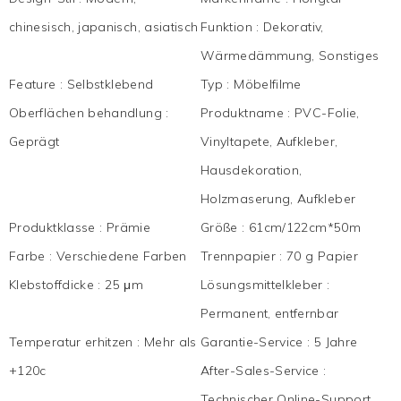
chinesisch, japanisch, asiatisch
Funktion
:
Dekorativ,
Wärmedämmung, Sonstiges
Feature
:
Selbstklebend
Typ
:
Möbelfilme
Oberflächen behandlung
:
Produktname
:
PVC-Folie,
Geprägt
Vinyltapete, Aufkleber,
Hausdekoration,
Holzmaserung, Aufkleber
Produktklasse
:
Prämie
Größe
:
61cm/122cm*50m
Farbe
:
Verschiedene Farben
Trennpapier
:
70 g Papier
Klebstoffdicke
:
25 μm
Lösungsmittelkleber
:
Permanent, entfernbar
Temperatur erhitzen
:
Mehr als
Garantie-Service
:
5 Jahre
+120c
After-Sales-Service
:
Technischer Online-Support,