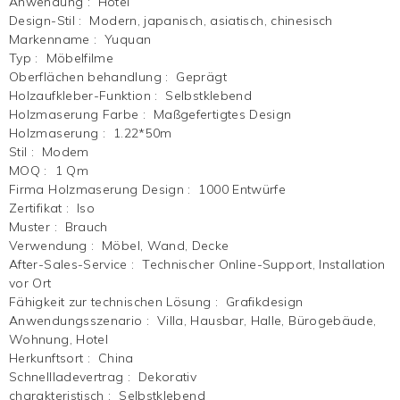
Anwendung
:
Hotel
Design-Stil
:
Modern, japanisch, asiatisch, chinesisch
Markenname
:
Yuquan
Typ
:
Möbelfilme
Oberflächen behandlung
:
Geprägt
Holzaufkleber-Funktion
:
Selbstklebend
Holzmaserung Farbe
:
Maßgefertigtes Design
Holzmaserung
:
1.22*50m
Stil
:
Modem
MOQ
:
1 Qm
Firma Holzmaserung Design
:
1000 Entwürfe
Zertifikat
:
Iso
Muster
:
Brauch
Verwendung
:
Möbel, Wand, Decke
After-Sales-Service
:
Technischer Online-Support, Installation
vor Ort
Fähigkeit zur technischen Lösung
:
Grafikdesign
Anwendungsszenario
:
Villa, Hausbar, Halle, Bürogebäude,
Wohnung, Hotel
Herkunftsort
:
China
Schnellladevertrag
:
Dekorativ
charakteristisch
:
Selbstklebend