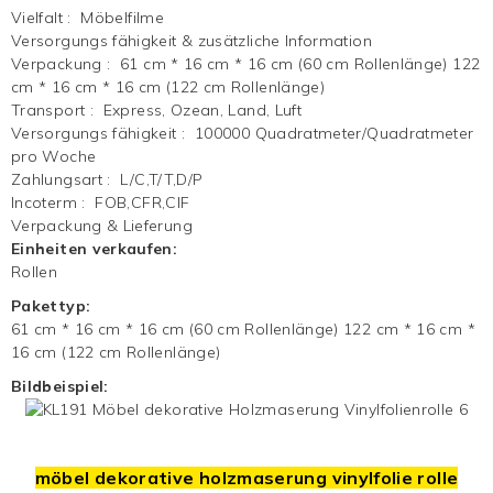
Vielfalt
:
Möbelfilme
Versorgungs fähigkeit & zusätzliche Information
Verpackung
:
61 cm * 16 cm * 16 cm (60 cm Rollenlänge) 122
cm * 16 cm * 16 cm (122 cm Rollenlänge)
Transport
:
Express, Ozean, Land, Luft
Versorgungs fähigkeit
:
100000 Quadratmeter/Quadratmeter
pro Woche
Zahlungsart
:
L/C,T/T,D/P
Incoterm
:
FOB,CFR,CIF
Verpackung & Lieferung
Einheiten verkaufen:
Rollen
Pakettyp:
61 cm * 16 cm * 16 cm (60 cm Rollenlänge) 122 cm * 16 cm *
16 cm (122 cm Rollenlänge)
Bildbeispiel:
möbel dekorative holzmaserung vinylfolie rolle