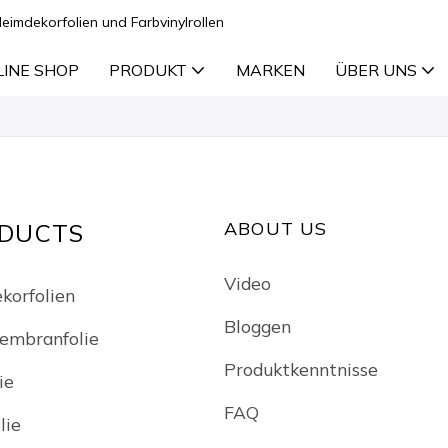
Heimdekorfolien und Farbvinylrollen
LINE SHOP
PRODUKT
MARKEN
ÜBER UNS
ABOUT US
DUCTS
Video
korfolien
Bloggen
embranfolie
Produktkenntnisse
ie
FAQ
lie