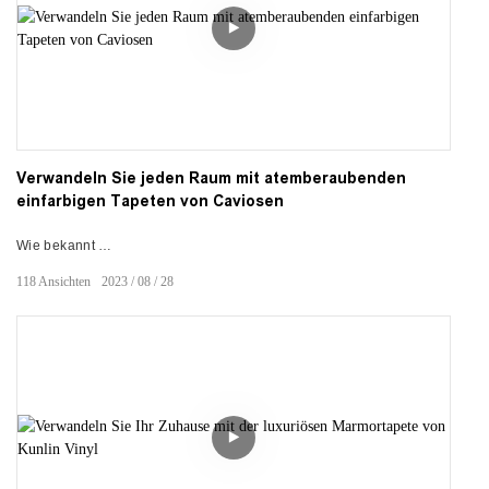
Verwandeln Sie jeden Raum mit atemberaubenden
einfarbigen Tapeten von Caviosen
Wie bekannt
118
Ansichten
2023
08
28
PVC-Tapetenlieferanten,
Die einfarbigen PVC-Vinyltapeten von Caviosen lassen sich leicht
anbringen, lassen sich wunderbar abwischen und verleihen Ihren
Wänden einen hochwertigen Stil, ohne den Aufwand herkömmlicher
Tapeten. Ihr abnehmbares PVC-Material ist dick, langlebig und über