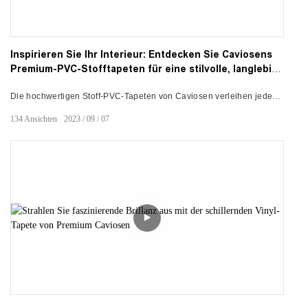
Inspirieren Sie Ihr Interieur: Entdecken Sie Caviosens
Premium-PVC-Stofftapeten für eine stilvolle, langlebige
Dekoration
Die hochwertigen Stoff-PVC-Tapeten von Caviosen verleihen jedem
Raum Eleganz. Die Vinyltapetenkollektion mit Stoffstruktur
134
Ansichten
2023
09
07
verwandelt Wände und Möbel in das Gefühl hochwertiger Textilien.
Innovativ entwickelt mit feuerhemmenden, kratzfesten und
wasserfesten Formeln der Klasse B1. Vollständig anpassbares,
langlebiges Dekor von führenden globalen Anbietern von
Wandvinyl.