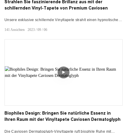
Strahlen Sie faszinierende Brillanz aus mit der
schillernden Vinyl-Tapete von Premium Caviosen
Unsere exklusive schillernde Vinyltapete strahlt einen hypnotischen
Regenbogenglanz aus. Die selbstklebende Folie schimmert in
141
Ansichten
2023
09
06
kaleidoskopischen Farben. Schmücken Sie Ihre Wände mit
durchdringender Magie. Verzaubern Sie jeden Raum – Hotels,
Büros, Wohnungen. Lassen Sie Caviosens Glitzer-Vinyl mit
verführerischen optischen Täuschungen fesseln.
Biophiles Design: Bringen Sie natürliche Essenz in
Ihren Raum mit der Vinyltapete Caviosen Dermatoglyph
Die Caviosen Dermatoglyph-Vinyltapete ruft biophile Ruhe mit