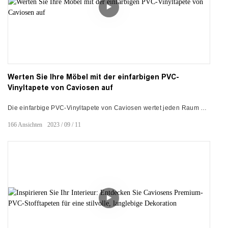
Werten Sie Ihre Möbel mit der einfarbigen PVC-
Vinyltapete von Caviosen auf
Die einfarbige PVC-Vinyltapete von Caviosen wertet jeden Raum mit
einem stilvollen, matten Finish und einer Peel-and-Stick-Anwendung
166
Ansichten
2023
09
11
auf. Gestalten Sie Ihren Raum kostengünstig mit dem dicken,
haltbaren Vinyl, das sich problemlos an Wänden, Schränken und
mehr anbringen lässt.