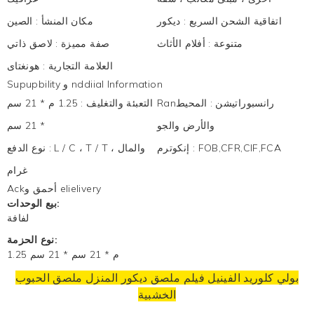
اتفاقية الشحن السريع
:
ديكور
مكان المنشأ
:
الصين
متنوعة
:
أفلام الأثاث
صفة مميزة
:
لاصق ذاتي
العلامة التجارية
:
هونغتاى
Supupbility و nddiial Information
Ranرانسبوراتيشن
:
المحيط
التعبئة والتغليف
:
1.25 م * 21 سم
والأرض والجو
* 21 سم
FOB,CFR,CIF,FCA
:
إنكوترم
L / C ، T / T ، والمال
:
نوع الدفع
غرام
Ackأحمق و elielivery
بيع الوحدات:
لفافة
نوع الحزمة:
1.25 م * 21 سم * 21 سم
بولي كلوريد الفينيل فيلم ملصق ديكور المنزل ملصق الحبوب
الخشبية