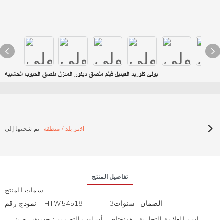
بولي كلوريد الفينيل فيلم ملصق ديكور المنزل ملصق الحبوب الخشبية
اختر بلد / منطقة
تم شحنها إلي:
تفاصيل المنتج
سمات المنتج
الضمان
:
سنوات3
HTW54518
:
نموذج رقم.
اسم العلامة التجارية
:
هونغتاى
أسلوب التصميم
:
حديث ، صيني ،