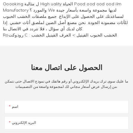
Ooooking ل مثالية High uality الحياة Pood ood ood ood ilm
Manufactory والمورد ؟ We لديها مجموعة واسعة بأسعار جيدة
لمساعدتك على الحصول على الإبداع. جميع ملصقات الخشب الحبوب
للأثاث مضمونة الجودة. نحن مصنع أصل الصين لملصق أثاث خشبي. إذا
كان لديك أي سؤال ، فلا تتردد في الاتصال بنا.
الخشب الحبوب الفينيل
>
العرف الفينيل الخشب
Roرودوكت C :
الحصول على اتصال معنا
ما عليك سوى ترك بريدك الإلكتروني أو رقم هاتفك في نموذج الاتصال حتى نتمكن
من إرسال عرض أسعار مجاني لك لمجموعة واسعة من التصميمات.
اسم
البريد الإلكتروني