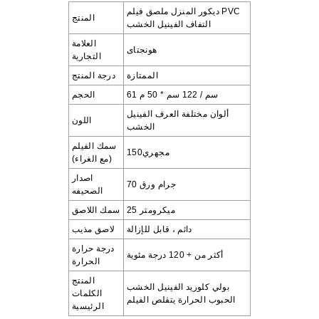
ديكور المنزل ملصق فيلم PVC
المنتج
التفاف الفينيل الخشب
العلامة
هونجتاى
التجارية
الممتازة
درجة المنتج
61 سم / 122 سم * 50 م
الحجم
ألوان مختلفة
العرف الفينيل
اللون
الخشب
سمك الفيلم
مجهري150
(مع الغراء)
اصدار
70 جرام ورق
الصحيفه
25 ميكرومتر
سمك اللاصق
دائم ، قابل للإزالة
لاصق مذيب
درجة حرارة
أكثر من + 120 درجة مئوية
الحرارة
المنتج
بولي كلوريد الفينيل الخشب
الكلمات
الحبوب الحرارة يتقلص الفيلم
الرئيسية