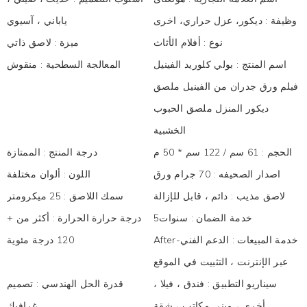
وظيفة
:
ديكور، عزل حراري، اخرى
ياباني ، آسيوي
نوع
:
أفلام الأثاث
ميزة
:
لاصق ذاتي
اسم المنتج
:
بولي كلوريد الفينيل
المعالجة السطحية
:
منقوش
فيلم ورق جدران من الفينيل ملصق
ديكور المنزل ملصق الحبوب
الخشبية
الحجم
:
61 سم / 122 سم * 50 م
درجة المنتج
:
الممتازة
اصدار الصحيفه
:
70 جرام ورق
اللون
:
ألوان مختلفة
لاصق مذيب
:
دائم ، قابل للإزالة
سمك اللاصق
:
25 ميكرومتر
خدمة الضمان
:
سنوات5
درجة حرارة الحرارة
:
أكثر من +
After-خدمة المبيعات
:
الدعم الفني
120 درجة مئوية
عبر الإنترنت ، التثبيت في الموقع
سيناريو التطبيق
:
فندق ، فيلا ،
قدرة الحل الهندسي
:
تصميم
أخرى ، مبنى مكاتب ، شقة
غرافيك