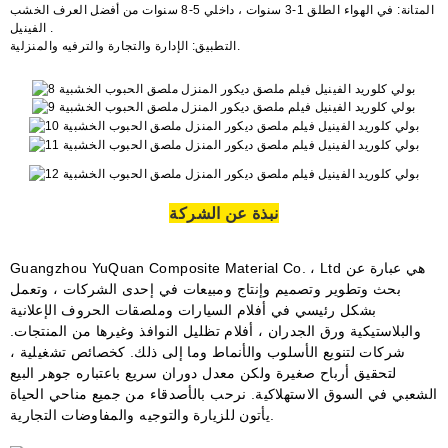
المتانة: في الهواء الطلق 1-3 سنوات ، داخلي 5-8 سنوات من
أفضل العرف الخشب
.
الفينيل
التطبيق: الإدارة والتجارة والترفيه والمنزلية.
نبذة عن الشركة
Guangzhou YuQuan Composite Material Co. ، Ltd هي عبارة عن
بحث وتطوير وتصميم وإنتاج ومبيعات في إحدى الشركات ، وتعمل
بشكل رئيسي في أفلام السيارات وملصقات الحروف الإعلانية
والبلاستيكية
ورق الجدران
، أفلام تظليل النوافذ وغيرها من المنتجات.
شركات لتنويع الأسلوب والأنماط وما إلى ذلك. كخصائص تشغيلية ،
لتحقيق أرباح صغيرة ولكن معدل دوران سريع باعتباره جوهر البيع
الشعبي في السوق الاستهلاكية. نرحب بالأصدقاء من جميع مناحي الحياة
يأتون للزيارة والتوجيه والمفاوضات التجارية.