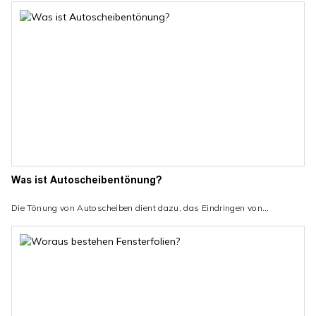
von 50 % empfohlen. Kunlin empfiehlt eine Tönung der Seiten- und
Heckscheiben von 20–35 %, um die Blendreduzierung mit der Sicht nach
außen beim Fahren in Einklang zu bringen. So wie andere Ideen zur
Auswahl
Was ist Autoscheibentönung?
Die Tönung von Autoscheiben dient dazu, das Eindringen von
Sonnenlicht und UV-Strahlen in das Auto zu blockieren oder zu
reduzieren, die Insassen vor schädlichen Strahlen zu schützen und das
Ausbleichen des Autoinnenraums zu reduzieren. Hier ist der Artikel
über seine Kategorie und Verwendung, erstellt vom
Fensterfolienlieferanten Kunlin.