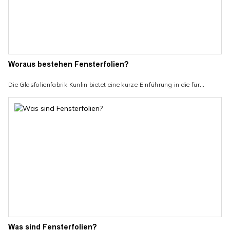
Woraus bestehen Fensterfolien?
Die Glasfolienfabrik Kunlin bietet eine kurze Einführung in die für
Fensterfolien verwendeten Materialien: M
Die meisten Fensterfolien werden aus Polymermaterialien mit anderen
Elementen hergestellt
je nach Verwendungszweck und spezifischen Eigenschaften. Diese
Polymere werden mit anderen Adhäsionsadditiven und Farbstoffen
kombiniert, um Filme mit unterschiedlichen optischen, mechanischen
und optischen Eigenschaften zu erzeugen Eigenschaften.
Beispielsweise bestehen Fensterfolien für Gebäude und
Autotönungsfolien aus unterschiedlichen Materialien.
Was sind Fensterfolien?