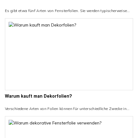
Es gibt etwa fünf Arten von Fensterfolien. Sie werden typischerweise
aus Polymermaterialien gemäß den Anforderungen des Benutzers
hergestellt, zum Beispiel: UV-Strahlung und Hitze reduzieren, Blendung
verhindern, Privatsphäre und Sicherheit erhöhen, Möbel im Innenbereich
schützen. Kunlin Factory ist der Hersteller von Fensterfolien.
Warum kauft man Dekorfolien?
Verschiedene Arten von Folien können für unterschiedliche Zwecke in
Wohn-, Gewerbe- und Industrieumgebungen verwendet werden. Hier
sind einige Fallbeispiele.