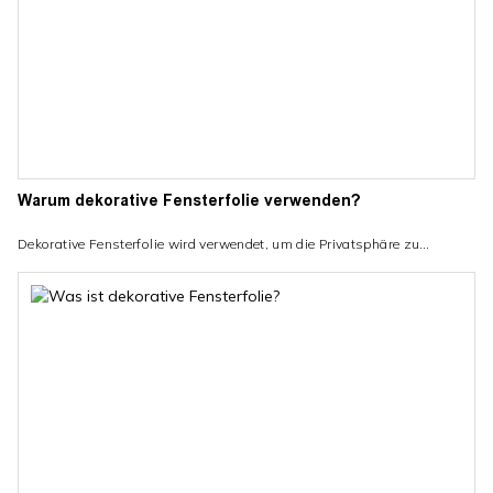
Warum dekorative Fensterfolie verwenden?
Dekorative Fensterfolie wird verwendet, um die Privatsphäre zu
verbessern, Ästhetik hinzuzufügen, Blendung und UV-Strahlen zu
reduzieren, eine kostengünstige Alternative zu kundenspezifischen
Fenstern oder anderen Sichtschutzlösungen bereitzustellen und einfach
zu installieren und zu entfernen. Dekorfolien bieten eine vielseitige
Lösung, um die Funktionalität von Glasoberflächen in verschiedenen
Umgebungen zu verbessern und gleichzeitig einzigartige und
personalisierte Innenräume zu schaffen.