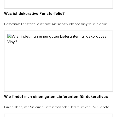
Was ist dekorative Fensterfolie?
Dekorative Fensterfolie ist eine Art selbstklebende Vinylfolie, die auf
Glasoberflächen aufgebracht wird, um deren Aussehen zu verbessern
und Privatsphäre zu bieten. Es ist in einer Vielzahl von Mustern, Farben
und Designs erhältlich und kann sowohl auf Wohn- als auch auf
Geschäftsfenstern angebracht werden. Dekorative Fensterfolie ist eine
kostengünstige Möglichkeit, Fenstern Stil und Privatsphäre zu verleihen,
ohne dass herkömmliche Fensterbehandlungen oder teurer Glasersatz
erforderlich sind
Wie findet man einen guten Lieferanten für dekoratives
Vinyl?
Einige Ideen, wie Sie einen Lieferanten oder Hersteller von PVC-Tapeten
finden, eine kurze Einführung, wie Sie den Bedarf ermitteln, Lieferanten
recherchieren, Produkte vergleichen, nach Zertifizierungen suchen, nach