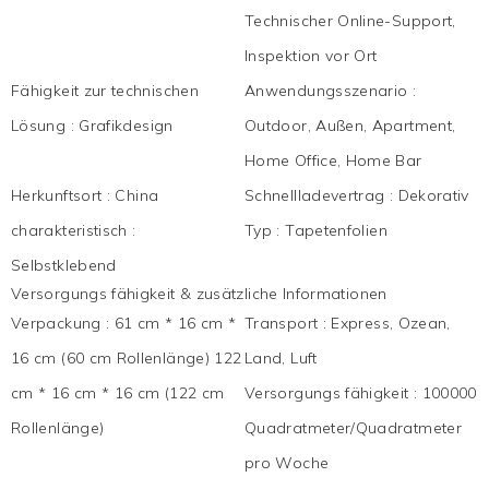
Technischer Online-Support,
Inspektion vor Ort
Fähigkeit zur technischen
Anwendungsszenario
:
Lösung
:
Grafikdesign
Outdoor, Außen, Apartment,
Home Office, Home Bar
Herkunftsort
:
China
Schnellladevertrag
:
Dekorativ
charakteristisch
:
Typ
:
Tapetenfolien
Selbstklebend
Versorgungs fähigkeit & zusätzliche Informationen
Verpackung
:
61 cm * 16 cm *
Transport
:
Express, Ozean,
16 cm (60 cm Rollenlänge) 122
Land, Luft
cm * 16 cm * 16 cm (122 cm
Versorgungs fähigkeit
:
100000
Rollenlänge)
Quadratmeter/Quadratmeter
pro Woche