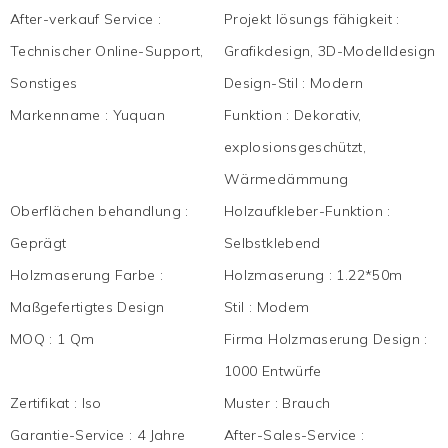
After-verkauf Service
:
Projekt lösungs fähigkeit
:
Technischer Online-Support,
Grafikdesign, 3D-Modelldesign
Sonstiges
Design-Stil
:
Modern
Markenname
:
Yuquan
Funktion
:
Dekorativ,
explosionsgeschützt,
Wärmedämmung
Oberflächen behandlung
:
Holzaufkleber-Funktion
:
Geprägt
Selbstklebend
Holzmaserung Farbe
:
Holzmaserung
:
1.22*50m
Maßgefertigtes Design
Stil
:
Modem
MOQ
:
1 Qm
Firma Holzmaserung Design
:
1000 Entwürfe
Zertifikat
:
Iso
Muster
:
Brauch
Garantie-Service
:
4 Jahre
After-Sales-Service
: