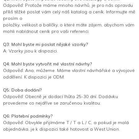
Odpověď: Protože máme mnoho návrhů, je pro nás opravdu
příliš těžké poslat vám celý náš katalog a ceník. Informujte mě
prosím o
položky, velikost a balíčky, o které máte zájem, abychom vám
mohli nabídnout ceník pro vaši referenci.
Q3: Mohl byste mi poslat nějaké vzorky?
A: Vzorky jsou k dispozici.
Q4: Mohl byste vytvořit mé vlastní návrhy?
Odpověď: Ano, můžeme. Máme vlastní návrhářské a vývojové
oddělení. K dispozici je ODM.
Q5: Doba dodání?
Odpověď: Obecně je dodací lhůta 25-30 dní. Dodávku
provedeme co nejdříve se zaručenou kvalitou.
Q6: Platební podmínky?
Odpověď: Obvykle přijímáme T / T a L / C, a pokud je malá
objednávka, je k dispozici také hotovost a West Union.