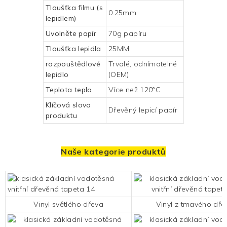
Tloušťka filmu (s
0.25mm
lepidlem)
Uvolněte papír
70g papíru
Tloušťka lepidla
25MM
rozpouštědlové
Trvalé, odnímatelné
lepidlo
(OEM)
Teplota tepla
Více než 120°C
Klíčová slova
Dřevěný lepicí papír
produktu
Naše kategorie produktů
Vinyl světlého dřeva
Vinyl z tmavého dře