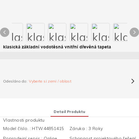
klasická základní vodotěsná vnitřní dřevěná tapeta
Odesláno do:
Vyberte si zemi / oblast
Detail Produktu
Vlastnosti produktu
Model číslo.
:
HTW44851415
Záruka
:
3 Roky
Poprodejní servis
:
Online
Schopnost projektového řešení