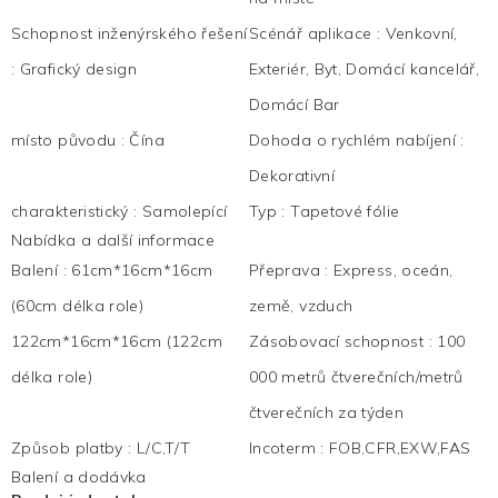
Schopnost inženýrského řešení
Scénář aplikace
:
Venkovní,
:
Grafický design
Exteriér, Byt, Domácí kancelář,
Domácí Bar
místo původu
:
Čína
Dohoda o rychlém nabíjení
:
Dekorativní
charakteristický
:
Samolepící
Typ
:
Tapetové fólie
Nabídka a další informace
Balení
:
61cm*16cm*16cm
Přeprava
:
Express, oceán,
(60cm délka role)
země, vzduch
122cm*16cm*16cm (122cm
Zásobovací schopnost
:
100
délka role)
000 metrů čtverečních/metrů
čtverečních za týden
Způsob platby
:
L/C,T/T
Incoterm
:
FOB,CFR,EXW,FAS
Balení a dodávka