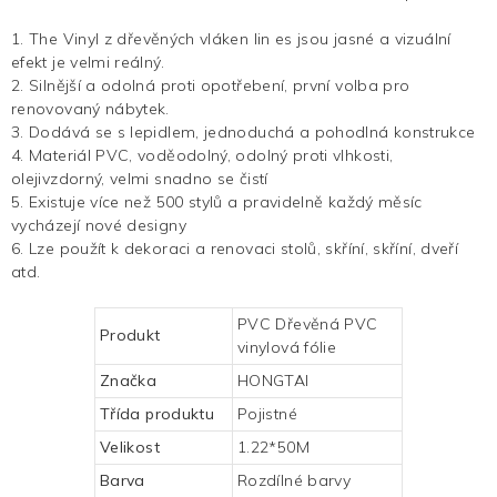
1.
The
Vinyl z dřevěných vláken
lin
es jsou jasné a vizuální
efekt je velmi reálný.
2. Silnější a odolná proti opotřebení, první volba pro
renovovaný nábytek.
3. Dodává se s lepidlem, jednoduchá a pohodlná konstrukce
4. Materiál PVC, voděodolný, odolný proti vlhkosti,
olejivzdorný, velmi snadno se čistí
5. Existuje více než 500 stylů a pravidelně každý měsíc
vycházejí nové designy
6. Lze použít k dekoraci a renovaci stolů, skříní, skříní, dveří
atd.
PVC Dřevěná PVC
Produkt
vinylová fólie
Značka
HONGTAI
Třída produktu
Pojistné
Velikost
1.22*50M
Barva
Rozdílné barvy