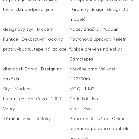
technická podpora, jiné
:
Grafický design, design 3D
modelů
designový styl
:
Moderní
Název značky
:
Yuquan
Funkce
:
Dekorativní, odolný
Povrchová úprava
:
Reliéfní
proti výbuchu, tepelná izolace
funkce dřevěné nálepky
:
Samolepící
dřevodek Barva
:
Design na
dřevěné zrno Velikost
:
zakázku
1.22*50m
Styl
:
Modem
MOQ
:
1 M2
firemní design dřeva
:
1000
Certifikát
:
Iso
Vzory
Vzor
:
Zvyk
Záruční servis
:
4 Roky
Poprodejní služba
:
Online
technická podpora, kontrola
na místě