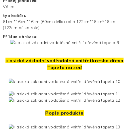
Prodej jednotek:
Válec
typ balíčku:
61cm*16cm*16cm (60cm délka role) 122cm*16cm*16cm
(122cm délka role)
Příklad obrázku:
klasická základní voděodolná vnitřní kresba dřeva
Tapeta na zeď
Popis produktu