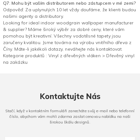
Q7: Mohu být vaším distributorem nebo zástupcem v mé zemi?
Odpověď: Za uplynulých 10 let vždy doufáme, že klienti budou
našimi agenty a distributory.
Looking for ideal indoor woodgrain wallpaper manufacturer
& supplier? Máme široký výběr za dobré ceny, které vám
pomohou být kreativní. Všechny vodotěsné tapety jsou
zaručeny kvalitou. Jsme továrna na výrobu vnitřního dřeva z
Číny. Máte-li jakékoli dotazy, neváhejte nás kontaktovat.
Kategorie produktů :
Vinyl z dřevěných vláken
>
Dřevěný vinyl
na zakázku
Kontaktujte Nás
Stačí, když v kontaktním formuláři zanecháte svůj e-mail nebo telefonní
číslo, abychom vám mohli zdarma zaslat cenovou nabídku na naši
širokou škálu designů.