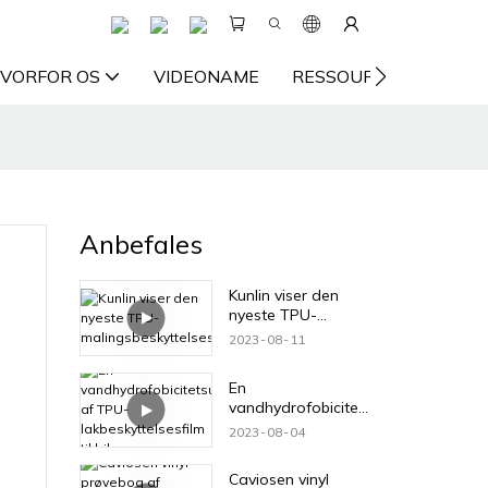
VORFOR OS
VIDEONAME
RESSOURCE
KON
Anbefales
Kunlin viser den
nyeste TPU-
malingsbeskyttelses
2023
08
11
film
En
vandhydrofobicitet
sundersøgelse af
2023
08
04
TPU-
lakbeskyttelsesfilm
Caviosen vinyl
til biler