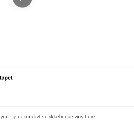
tapet
f bygningsdekorativt selvklæbende vinyltapet