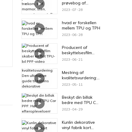
prøvebog af
trækorn, stof,
2023
07
28
marmor, sten,
cement og metallic
hvad er forskellen
mellem TPU og TPH
2023
06
28
Producent af
beskyttelsesfilm
skaber en flot TPU-
2023
06
21
bil PPF-video
Mestring af
kvalitetsvurdering:
Den ultimative
2023
05
11
guide til Kunlins
dekorative
Beskyt din billak
vinylinstallation
bedre med TPU Car
PPF: Hør
2023
04
29
efteroplevelsen!
Kunlin dekorative
vinyl fabrik kort