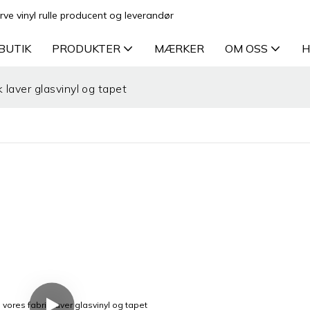
rve vinyl rulle producent og leverandør
BUTIK
PRODUKTER
MÆRKER
OM OSS
H
 laver glasvinyl og tapet