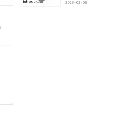
introduktion
2023
03
06
f