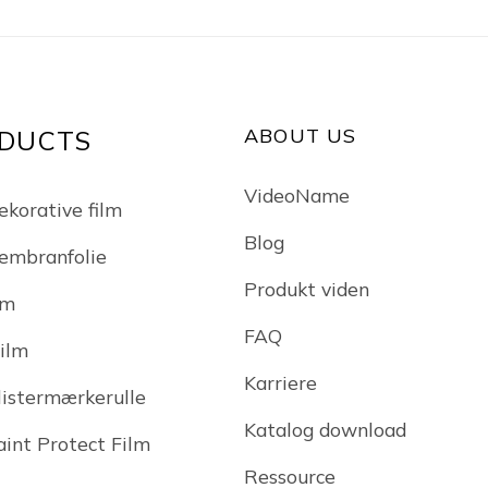
ABOUT US
DUCTS
VideoName
ekorative film
Blog
embranfolie
Produkt viden
lm
FAQ
Film
Karriere
klistermærkerulle
Katalog download
int Protect Film
Ressource