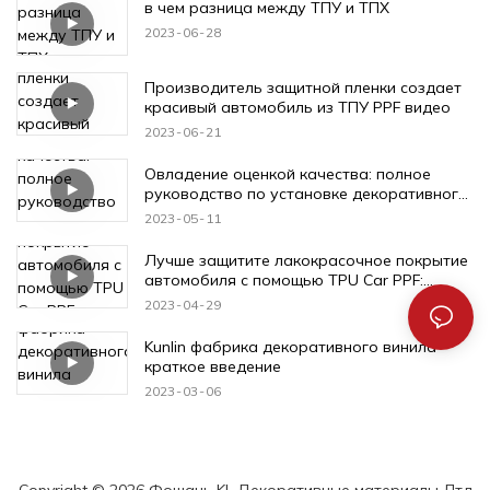
в чем разница между ТПУ и ТПХ
2023
06
28
Производитель защитной пленки создает
красивый автомобиль из ТПУ PPF видео
2023
06
21
Овладение оценкой качества: полное
руководство по установке декоративного
винила Kunlin
2023
05
11
Лучше защитите лакокрасочное покрытие
автомобиля с помощью TPU Car PPF:
почувствуйте ощущение после опыта!
2023
04
29
Kunlin фабрика декоративного винила
краткое введение
2023
03
06
Copyright © 2026 Фошань KL Декоративные материалы Лтд