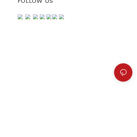
FOLLOW US
трафиолетовых лучей, уменьшая тепло
ики. Привлекательная окраска также
шает внешний вид автомобиля. Оттенок
in Vinyl отлично подходит для защиты от
ечных лучей, защиты кожи,
фиденциальности и индивидуального
я.