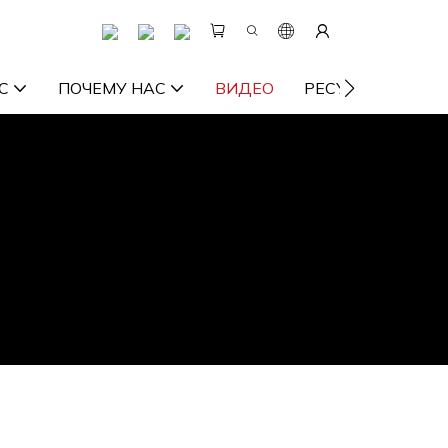
С
ПОЧЕМУ НАС
ВИДЕО
РЕСУРС
СВ