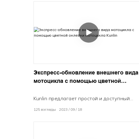
Экспресс-обновление внешнего вида
мотоцикла с помощью цветной
оклейки мотоцикла Kunlin
Kunlin предлагает простой и доступный
способ изменить внешний вид вашего
125
взгляды
2023
09
18
мотоцикла. Мы предлагаем
высококачественные и прочные виниловы
пленки широкого спектра цветов и
вариантов отделки, которые преобразят