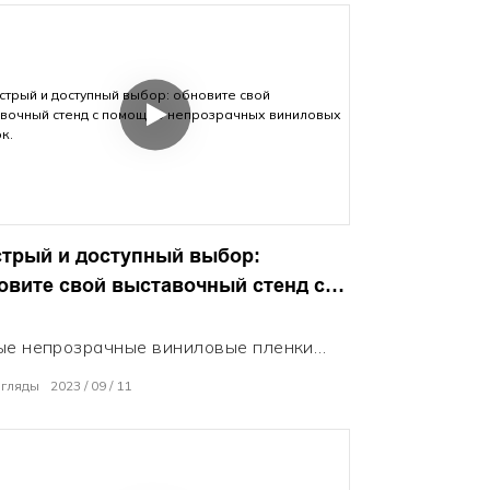
трый и доступный выбор:
овите свой выставочный стенд с
ощью непрозрачных виниловых
нок.
ые непрозрачные виниловые пленки
in быстро преображают экспонаты.
згляды
2023
09
11
то очистить & придерживаться, чтобы
ть недостатки. Насыщенные цвета и
овая отделка придают окрашенный вид
еньшие деньги. Легко настройте