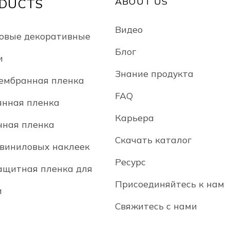
ABOUT US
доступной цене!
уль
DUCTS
и бл
улуч
Видео
овые декоративные
Kunl
солн
Блог
и
кон
Знание продукта
стил
ембранная пленка
FAQ
янная пленка
Карьера
чная пленка
Скачать каталог
 виниловых наклеек
Ресурс
ащитная пленка для
Присоединяйтесь к нам
и
Свяжитесь с нами