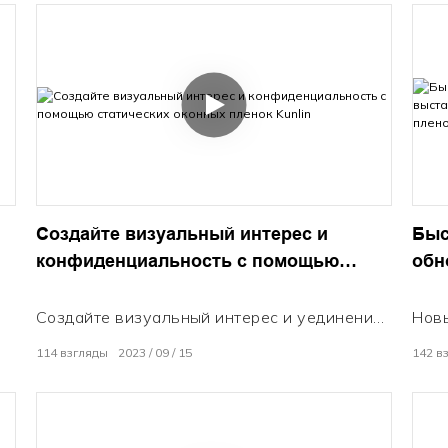
Создайте визуальный интерес и
Быс
конфиденциальность с помощью
обн
статических оконных пленок Kunlin
пом
пле
Создайте визуальный интерес и уединение
Нов
в любом пространстве с помощью
Kunl
114
взгляды
2023
09
15
142
в
статических оконных пленок Kunlin. Наши
Прос
е
высококачественные, прочные матовые
скры
пленки пропускают свет, но затемняют
мат
обзор. Легко наклеивайте, перемещайте и
за м