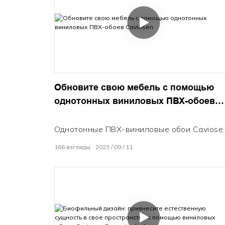
ваш велосипед. Установка представляет
собой простой проект, сделанный своими
руками. Придайте своему мотоциклу свою
индивидуальность с помощью ярких цвето
индивидуальной графики или имитации
отделки.
Обновите свою мебель с помощью
однотонных виниловых ПВХ-обоев
Caviosen
Однотонные ПВХ-виниловые обои Caviose
легко украсят любую комнату благодаря
166
взгляды
2023
09
11
стильной матовой поверхности и
возможности нанесения на пленку.
Сделайте свое пространство доступным п
индивидуальному заказу с помощью
толстого и прочного винила, который легк
наносится на стены, шкафы и многое друго