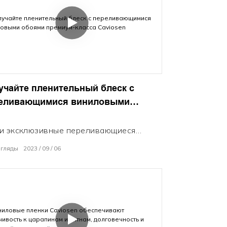
ндные кабинки. 100% непрозрачный,
тый винил легко приклеивается. Быстро
вите брендинг без покраски. Удалять &
орно использовать винил.
ветствуйте цветам компании.
леките внимание к бюджету.
льный фон для вашего бренда.
учайте пленительный блеск с
еливающимися виниловыми
ями премиум-класса Caviosen
и эксклюзивные переливающиеся
иловые обои излучают гипнотическое
згляды
2023
09
06
ужное сияние. Самоклеящаяся пленка
еливается калейдоскопическими
ками. Украсьте свои стены пронзающей
ей. Загипнотизируйте любое
транство – гостиницы, офисы, дома.
ь блестящий винил Caviosen очарует