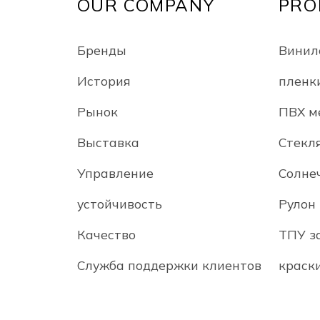
OUR COMPANY
PRO
Бренды
Винил
История
пленк
Рынок
ПВХ м
Выставка
Стекл
Управление
Солне
устойчивость
Рулон
Качество
ТПУ з
Служба поддержки клиентов
краск