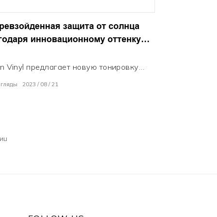
.
ревзойденная защита от солнца
годаря инновационному оттенку
in Vinyl
in Vinyl предлагает новую тонировку
мобильных стекол, которая
згляды
2023
08
21
спечивает непревзойденную защиту от
нца и конфиденциальность. Женщина
ратно наносит цвет нанокерамики без
рьков, демонстрируя простую
новку своими руками. Интерьер
ностью скрыт замечательным
кальным фиолетово-синим
дом.çade, который отклоняет более
 инфракрасного излучения. Обзорность
ри остается отличной. Точная
енерия отфильтровывает 99%