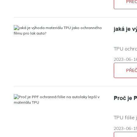
odstínu a
PŘEČ
jaká je 
TPU ochra
olejem, m
2023
06
1
zvyšuje le
ochranu ži
PŘEČ
Proč je 
TPU fólie 
odstraňuj
2023
06
1
vylepšit 