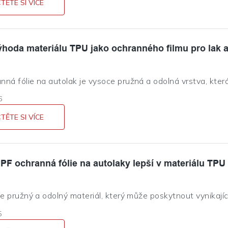
utomobilu
TĚTE SI VÍCE
výhoda materiálu TPU jako ochranného filmu pro lak 
nná fólie na autolak je vysoce pružná a odolná vrstva, kt
astnotou, slabými alkáliemi, pískem, štěrkem, kyselým deš
6
sk až o 20 %. Lepidlo citlivé na tlak zajišťuje snadné odstr
votního prostředí.
TĚTE SI VÍCE
PPF ochranná fólie na autolaky lepší v materiálu TPU
je pružný a odolný materiál, který může poskytnout vynikají
e, TPU fólie je také relativně cenově výhodná ve srovnání s
5
vzhled vašeho vozu nabídkou různých barev a možností povrc