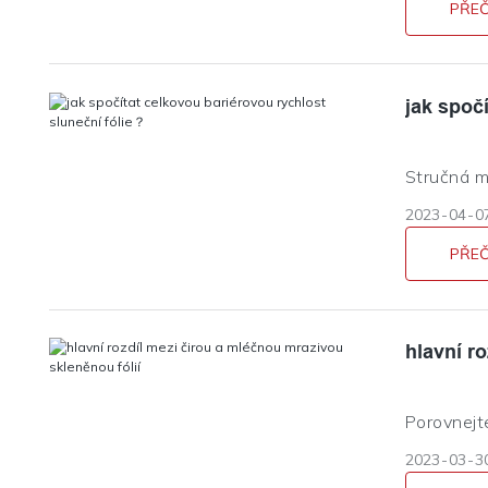
charakter
PŘEČ
jak spoč
Stručná me
2023
04
0
PŘEČ
hlavní r
Porovnejte
sklo?
2023
03
3