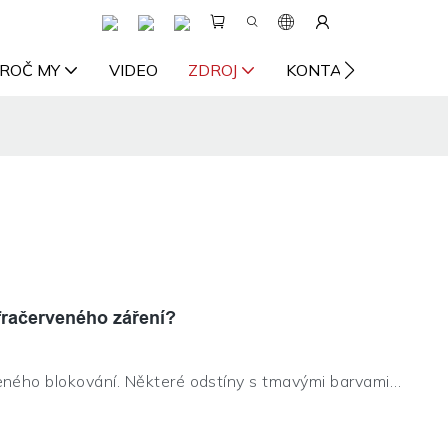
ROČ MY
VIDEO
ZDROJ
KONTAKTUJTE NÁS
fračerveného záření?
veného blokování. Některé odstíny s tmavými barvami
tíny se světlými barvami mohou mít významnou míru
pším přístupem k měření míry blokování infračerveného