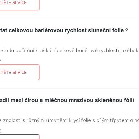
, což znamená, že se dokáže sám opravit působením tepla ne
TĚTE SI VÍCE
ítat celkovou bariérovou rychlost sluneční fólie？
toda počítání k získání celkové bariérové ​​rychlosti jakéhoko
7
TĚTE SI VÍCE
ozdíl mezi čirou a mléčnou mrazivou skleněnou fólií
 znalosti s různými úrovněmi krycí fólie s bílým třpytem a 
0