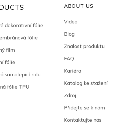
ABOUT US
DUCTS
Video
é dekorativní fólie
Blog
mbránová fólie
Znalost produktu
ný film
FAQ
í fólie
Kariéra
vá samolepicí role
Katalog ke stažení
ná fólie TPU
Zdroj
Přidejte se k nám
Kontaktujte nás