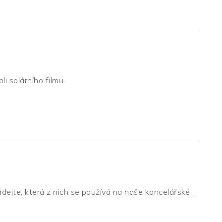
bo jiných živlů.
li solárního filmu.
hádejte, která z nich se používá na naše kancelářské