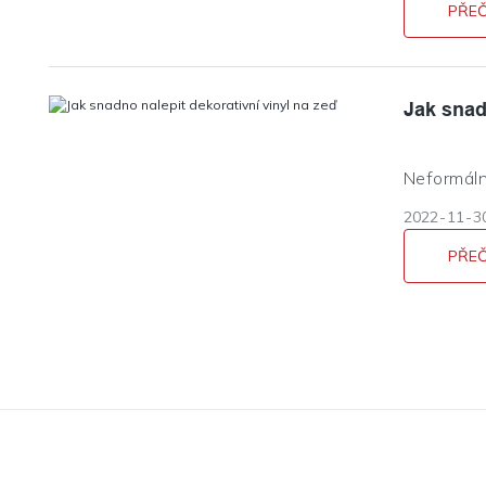
PŘEČ
Jak snad
Neformální
lepší
2022
11
3
PŘEČ