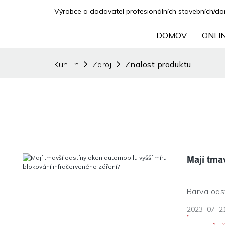
Výrobce a dodavatel profesionálních stavebních/domá
DOMOV
ONLI
KunLin
Zdroj
Znalost produktu
Mají tma
Barva ods
nemusí ús
2023
07
2
blokování 