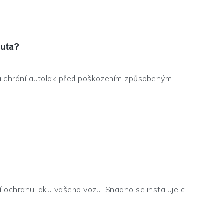
auta?
erá chrání autolak před poškozením způsobeným
těm a UV zářením. Zachovává původní barvu vozu a
anění bez zbytků lepidla. Splňuje požadavky na
cí ochranu laku vašeho vozu. Snadno se instaluje a
 jinými možnostmi ochrany laku automobilu, může také
hové úpravy. je také dlouhotrvající a má samoléčivý