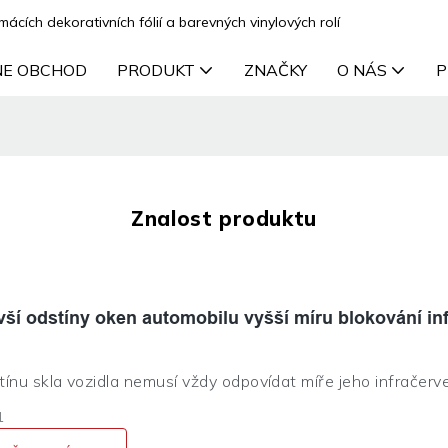
cích dekorativních fólií a barevných vinylových rolí
NE OBCHOD
PRODUKT
ZNAČKY
O NÁS
P
Znalost produktu
vší odstíny oken automobilu vyšší míru blokování in
tínu skla vozidla nemusí vždy odpovídat míře jeho infračer
pěšně blokovat infračervené paprsky, zatímco některé ods
1
infračerveného záření. Konkrétní testovací nástroj je nejle