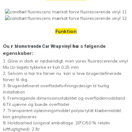
Funktion
Ou
r
ha
s følgende
blomstrende
Car Wrap
vinyl
egenskaber:
1
.Glow in dark er nødvendigt, men vores fluorescerende vinyl
Mu
Lti-lagets tykkelse er kun 0,15 mm
2. Selvom vi har tre farver nu, kan vi lave brugerdefinerede
farver til dig.
3. Brugerdefineret overfladeforfiningsdesign til hurtig
installation
5. Fremragende dimensionsstabilitet og overflademodstand
6.Til ujævne og buede overflader
7. Transparent opløsningsmiddel polyacrylat klæbemiddel,
kan genplaceres
8. Holdbarhed (original emballage, 20°C/50 % relativ
luftfugtighed): 2 år