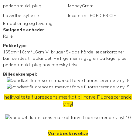
perlebomuld, plug
MoneyGram
hovedbeskyttelse
Incoterm
:
FOB,CFR,CIF
Emballering og levering
Sælgende enheder:
Rulle
Pakketype:
155cm*16cm*16cm Vi bruger 5-lags hårde læderkartoner
kan sendes til udlandet, PET gennemsigtig emballage, plus
perlebomuld, plug hovedbeskyttelse
Billedeksempel:
højkvalitets fluorescens mærkat bil farve
Fluorescerende
vinyl
Varebeskrivelse