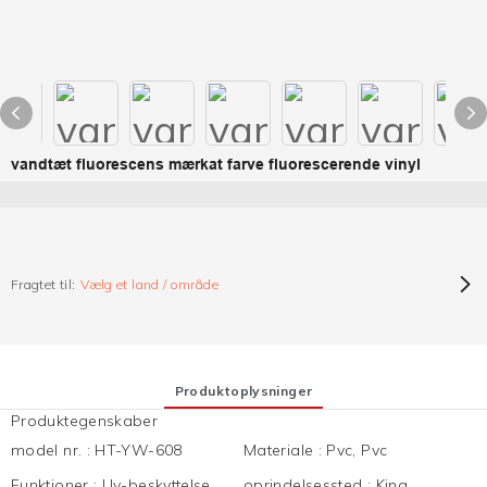
vandtæt fluorescens mærkat farve fluorescerende vinyl
Fragtet til:
Vælg et land / område
Produktoplysninger
Produktegenskaber
model nr.
:
HT-YW-608
Materiale
:
Pvc, Pvc
Funktioner
:
Uv-beskyttelse,
oprindelsessted
:
Kina