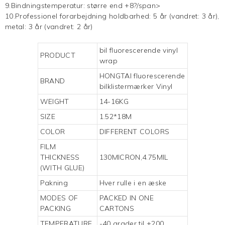
9.Bindningstemperatur: større end +8?/span>
10.Professionel forarbejdning holdbarhed: 5 år (vandret: 3 år),
metal: 3 år (vandret: 2 år)
bil fluorescerende vinyl
PRODUCT
wrap
HONGTAI fluorescerende
BRAND
bilklistermærker Vinyl
WEIGHT
14-16KG
SIZE
1.52*18M
COLOR
DIFFERENT COLORS
FILM
THICKNESS
130MICRON,4.75MIL
(WITH GLUE)
Pakning
Hver rulle i en æske
MODES OF
PACKED IN ONE
PACKING
CARTONS
TEMPERATURE
-40 grader til +200