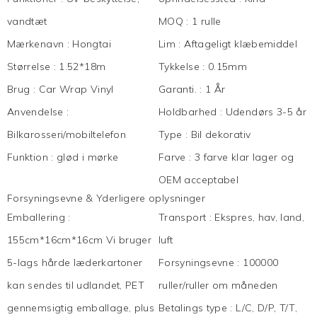
vandtæt
MOQ
:
1 rulle
Mærkenavn
:
Hongtai
Lim
:
Aftageligt klæbemiddel
Størrelse
:
1.52*18m
Tykkelse
:
0.15mm
Brug
:
Car Wrap Vinyl
Garanti.
:
1 År
Anvendelse
:
Holdbarhed
:
Udendørs 3-5 år
Bilkarosseri/mobiltelefon
Type
:
Bil dekorativ
Funktion
:
glød i mørke
Farve
:
3 farve klar lager og
OEM acceptabel
Forsyningsevne & Yderligere oplysninger
Emballering
:
Transport
:
Ekspres, hav, land,
155cm*16cm*16cm Vi bruger
luft
5-lags hårde læderkartoner
Forsyningsevne
:
100000
kan sendes til udlandet, PET
ruller/ruller om måneden
gennemsigtig emballage, plus
Betalings type
:
L/C, D/P, T/T,