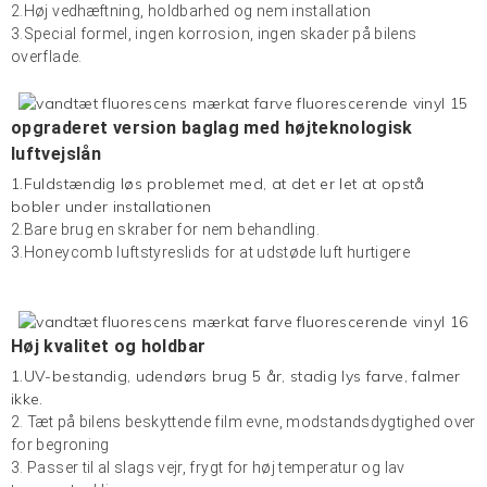
2.Høj vedhæftning, holdbarhed og nem installation
3.Special formel, ingen korrosion, ingen skader på bilens
overflade.
opgraderet version baglag med højteknologisk
luftvejslån
1.Fuldstændig løs problemet med, at det er let at opstå
bobler under installationen
2.Bare brug en skraber for nem behandling.
3.Honeycomb luftstyreslids for at udstøde luft hurtigere
Høj kvalitet og holdbar
1.UV-bestandig, udendørs brug 5 år, stadig lys farve, falmer
ikke.
2. Tæt på bilens beskyttende film evne, modstandsdygtighed over
for begroning
3. Passer til al slags vejr, frygt for høj temperatur og lav