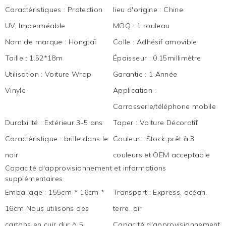
Caractéristiques
:
Protection
lieu d'origine
:
Chine
UV, Imperméable
MOQ
:
1 rouleau
Nom de marque
:
Hongtaï
Colle
:
Adhésif amovible
Taille
:
1.52*18m
Épaisseur
:
0.15millimètre
Utilisation
:
Voiture Wrap
Garantie
:
1 Année
Vinyle
Application
:
Carrosserie/téléphone mobile
Durabilité
:
Extérieur 3-5 ans
Taper
:
Voiture Décoratif
Caractéristique
:
brille dans le
Couleur
:
Stock prêt à 3
noir
couleurs et OEM acceptable
Capacité d'approvisionnement et informations
supplémentaires
Emballage
:
155cm * 16cm *
Transport
:
Express, océan,
16cm Nous utilisons des
terre, air
cartons en cuir dur à 5
Capacité d'approvisionnement