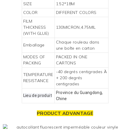
SIZE
1.52*18M
COLOR
DIFFERENT COLORS
FILM
THICKNESS
130MICRON,4.75MIL
(WITH GLUE)
Chaque rouleau dans
Emballage
une boîte en carton
MODES OF
PACKED IN ONE
PACKING
CARTONS
-40 degrés centigrades À
TEMPERATURE
+ 200 degrés
RESISTANCE
centigrades
Province du Guangdong,
Lieu de produit
Chine
PRODUCT ADVANTAGE