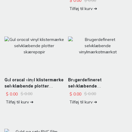
$
0.00
$
0.00
Tilføj til kurv ➔
Gul oracal vinyl klistermærke
Brugerdefineret
selvklæbende plotter
selvklæbende
skærepapir
vinylmærkatmærkat
$
0.00
$
0.00
$
0.00
$
0.00
Tilføj til kurv ➔
Tilføj til kurv ➔