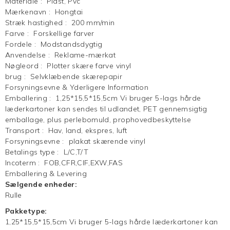
Materiale
:
Plast, Pvc
Mærkenavn
:
Hongtai
Stræk hastighed
:
200 mm/min
Farve
:
Forskellige farver
Fordele
:
Modstandsdygtig
Anvendelse
:
Reklame-mærkat
Nøgleord
:
Plotter skære farve vinyl
brug
:
Selvklæbende skærepapir
Forsyningsevne & Yderligere Information
Emballering
:
1,25*15,5*15,5cm Vi bruger 5-lags hårde
læderkartoner kan sendes til udlandet, PET gennemsigtig
emballage, plus perlebomuld, prophovedbeskyttelse
Transport
:
Hav, land, ekspres, luft
Forsyningsevne
:
plakat skærende vinyl
Betalings type
:
L/C,T/T
Incoterm
:
FOB,CFR,CIF,EXW,FAS
Emballering & Levering
Sælgende enheder:
Rulle
Pakketype:
1,25*15,5*15,5cm Vi bruger 5-lags hårde læderkartoner kan