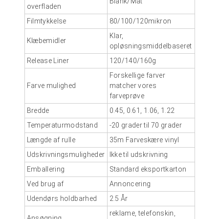
Blank/Mat
overfladen
Filmtykkelse
80/100/120mikron
Klar,
Klæbemidler
opløsningsmiddelbaseret
Release Liner
120/140/160g
Forskellige farver
Farve mulighed
matcher vores
farveprøve
Bredde
0.45, 0.61, 1.06, 1.22
Temperaturmodstand
-20 grader til 70 grader
Længde af rulle
35m
Farveskære vinyl
Udskrivningsmuligheder
Ikke til udskrivning
Emballering
Standard eksportkarton
Ved brug af
Annoncering
Udendørs holdbarhed
2.5 År
reklame, telefonskin,
Ansøgning