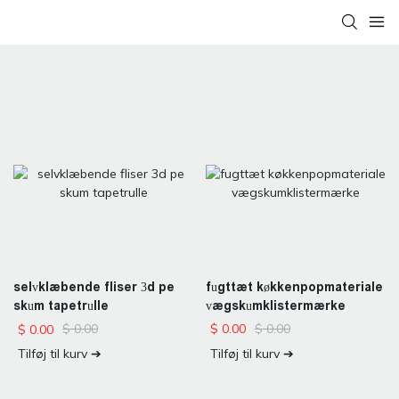
fugttæt køkkenpopmateriale
selvklæbende fliser 3d pe
vægskumklistermærke
skum tapetrulle
$
0.00
$
0.00
$
0.00
$
0.00
Tilføj til kurv ➔
Tilføj til kurv ➔