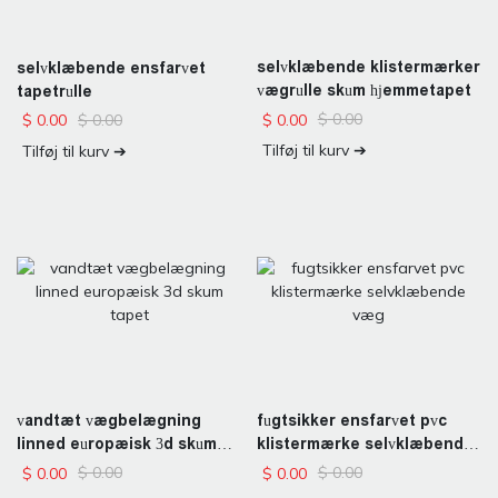
selvklæbende klistermærker
selvklæbende ensfarvet
vægrulle skum hjemmetapet
tapetrulle
$
0.00
$
0.00
$
0.00
$
0.00
Tilføj til kurv ➔
Tilføj til kurv ➔
vandtæt vægbelægning
fugtsikker ensfarvet pvc
linned europæisk 3d skum
klistermærke selvklæbende
tapet
væg
$
0.00
$
0.00
$
0.00
$
0.00