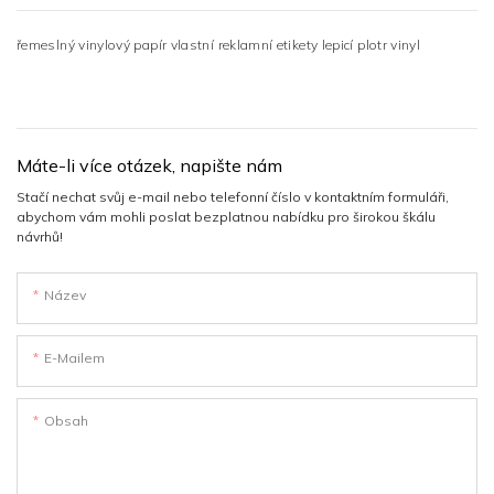
řemeslný vinylový papír vlastní reklamní etikety lepicí plotr vinyl
Máte-li více otázek, napište nám
Stačí nechat svůj e-mail nebo telefonní číslo v kontaktním formuláři,
abychom vám mohli poslat bezplatnou nabídku pro širokou škálu
návrhů!
Název
E-Mailem
Obsah