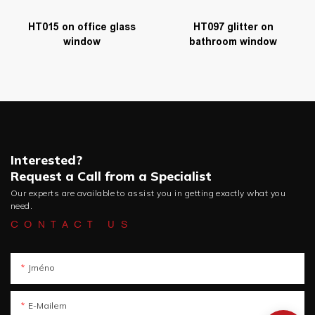
HT015 on office glass
HT097 glitter on
window
bathroom window
Interested?
Request a Call from a Specialist
Our experts are available to assist you in getting exactly what you
need.
CONTACT US
Jméno
E-Mailem