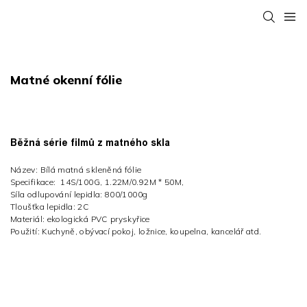
Matné okenní fólie
Běžná série filmů z matného skla
Název: Bílá matná skleněná fólie
Specifikace:
14S/100G,
1.22M/0.92M * 50M,
Síla odlupování lepidla: 800/1000g
Tloušťka lepidla: 2C
Materiál: ekologická PVC pryskyřice
Použití: Kuchyně, obývací pokoj, ložnice, koupelna, kancelář atd.