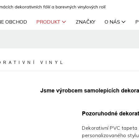
cích dekorativních fólií a barevných vinylových rolí
NE OBCHOD
PRODUKT
ZNAČKY
O NÁS
P
ORATIVNÍ VINYL
Jsme výrobcem samolepicích dekorat
Pozoruhodné dekorati
Dekorativní PVC tapeta K
personalizovaného stylu