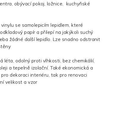
entra, obývací pokoj, ložnice, kuchyňské
vinylu se samolepicím lepidlem, které
odkladový papír a přilepí na jakýkoli suchý
eba žádné další lepidlo. Lze snadno odstranit
stěny
á léta, odolný proti vlhkosti, bez chemikálií,
oleji a tepelně izolační. Také ekonomická a
ro dekoraci interiéru, tak pro renovaci
ní velikost a vzor