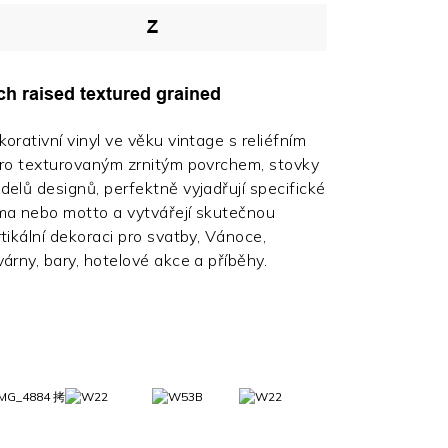
Z
ch raised textured grained
orativní vinyl ve věku vintage s reliéfním
tro texturovaným zrnitým povrchem, stovky
delů designů, perfektně vyjadřují specifické
ma nebo motto a vytvářejí skutečnou
tikální dekoraci pro svatby, Vánoce,
árny, bary, hotelové akce a příběhy.