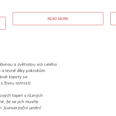
READ MORE
dávnou a zvětralou vizi celého
o a levně díky pokrokům
ylové tapety se
 s živou ostrostí.
lových tapet v různých
é, že se jich musíte
mín „konverzační umění“