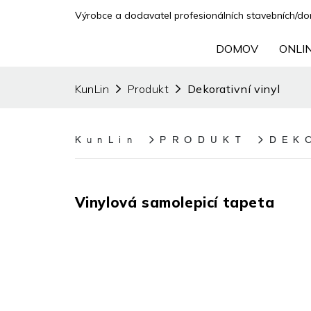
Výrobce a dodavatel profesionálních stavebních/domá
DOMOV
ONLI
KunLin
Produkt
Dekorativní vinyl
KunLin
PRODUKT
DEK
Vinylová samolepicí tapeta