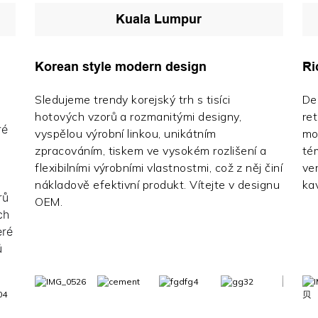
Kuala Lumpur
Korean style modern design
Ri
Sledujeme trendy korejský trh s tisíci
Dek
hotových vzorů a rozmanitými designy,
re
ré
vyspělou výrobní linkou, unikátním
mo
zpracováním, tiskem ve vysokém rozlišení a
té
flexibilními výrobními vlastnostmi, což z něj činí
ver
nákladově efektivní produkt. Vítejte v designu
kav
rů
OEM.
ch
eré
ů