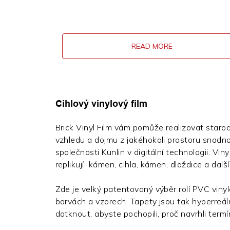
READ MORE
Cihlový vinylový film
Brick Vinyl Film vám pomůže realizovat staro
vzhledu a dojmu z jakéhokoli prostoru snadn
společnosti Kunlin v digitální technologii. Vin
replikují kámen, cihla, kámen, dlaždice a další
Zde je velký patentovaný výběr rolí PVC viny
barvách a vzorech. Tapety jsou tak hyperreáln
dotknout, abyste pochopili, proč navrhli ter