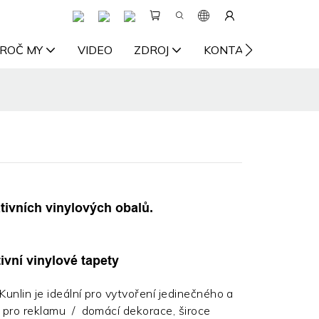
ROČ MY
VIDEO
ZDROJ
KONTAKTUJTE NÁS
ivních vinylových obalů.
vní vinylové tapety
unlin je ideální pro vytvoření jedinečného a
 pro reklamu / domácí dekorace, široce