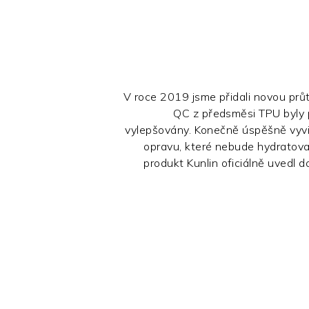
V roce 2019 jsme přidali novou prů
QC z předsměsi TPU byly p
vylepšovány. Konečně úspěšně vyv
opravu, které nebude hydratovat
produkt Kunlin oficiálně uvedl d