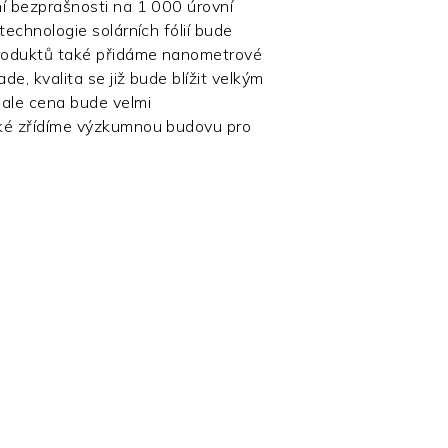
í bezprašnosti na 1 000 úrovní
echnologie solárních fólií bude
roduktů také přidáme nanometrové
de, kvalita se již bude blížit velkým
ale cena bude velmi
ké zřídíme výzkumnou budovu pro