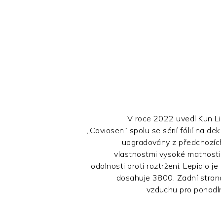
V roce 2022 uvedl Kun Li
„Caviosen“ spolu se sérií fólií na de
upgradovány z předchozích
vlastnostmi vysoké matnosti,
odolnosti proti roztržení. Lepidlo je
dosahuje 3800. Zadní stran
vzduchu pro pohodln