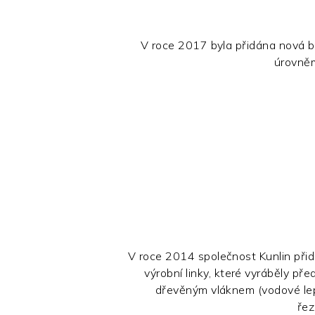
V roce 2017 byla přidána nová b
úrovněm
V roce 2014 společnost Kunlin přid
výrobní linky, které vyráběly pře
dřevěným vláknem (vodové lep
řez