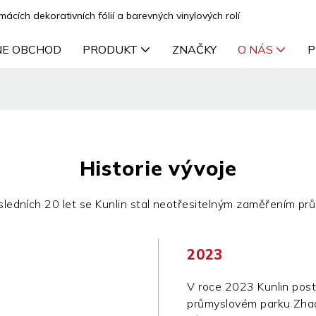
cích dekorativních fólií a barevných vinylových rolí
NE OBCHOD
PRODUKT
ZNAČKY
O NÁS
P
Historie vývoje
sledních 20 let se Kunlin stal neotřesitelným zaměřením prů
2023
V roce 2023 Kunlin post
průmyslovém parku Zhaoq