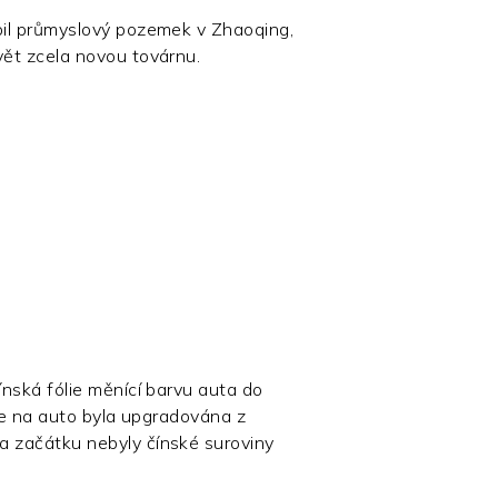
pil průmyslový pozemek v Zhaoqing,
ět zcela novou továrnu.
ínská fólie měnící barvu auta do
lie na auto byla upgradována z
 začátku nebyly čínské suroviny