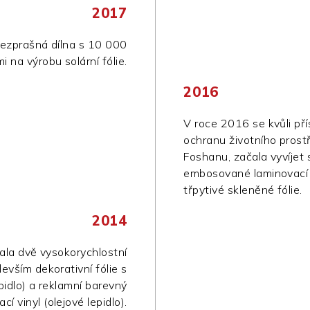
2017
ezprašná dílna s 10 000
i na výrobu solární fólie.
2016
V roce 2016 se kvůli př
ochranu životního prost
Foshanu, začala vyvíjet s
embosované laminovací s
třpytivé skleněné fólie.
2014
ala dvě vysokorychlostní
devším dekorativní fólie s
idlo) a reklamní barevný
ací vinyl (olejové lepidlo).