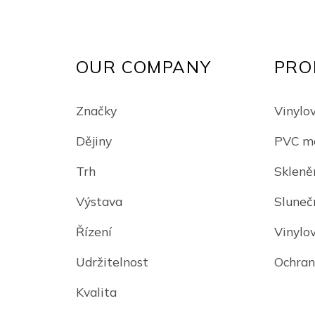
OUR COMPANY
PRO
Značky
Vinylov
Dějiny
PVC me
Trh
Skleně
Výstava
Slunečn
Řízení
Vinylo
Udržitelnost
Ochran
Kvalita