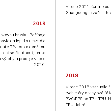
V roce 2021 Kunlin kou
Guangdong, a začal stav
2019
tokovou brusku. Počínaje
ovlak a lepidlo neustále
inuté TPU pro okamžitou
 ani se žloutnout, tento
o výroby a prodeje v roce
2020.
2018
V roce 2018 vstoupila č
rychlé éry a vinylová fó
PVC/PPF na TPH TPU. Na
TPU dobré