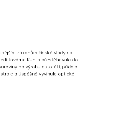
ísnějším zákonům čínské vlády na
ředí továrna Kunlin přestěhovala do
uroviny na výrobu autofólií, přidala
troje a úspěšně vyvinula optické