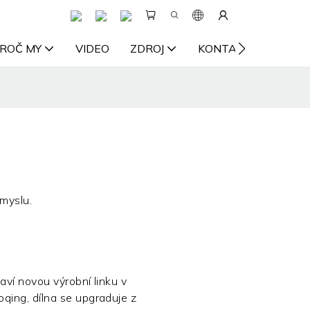
ROČ MY
VIDEO
ZDROJ
KONTAKTUJTE NÁS
myslu.
aví novou výrobní linku v
ing, dílna se upgraduje z