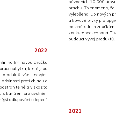
původních 10 000 úrovn
prachu. To znamená, že t
vylepšena. Do nových p
a kovové prvky pro upgra
mezinárodním značkám, 
konkurenceschopná. Ta
budoucí vývoj produktů.
2022
nlin na trh novou značku
koraci nábytku, které jsou
 produktů. vše s novými
 odolnosti proti chladu a
 odstranitelné a viskozita
a s kanálem pro uvolnění
ější odlupování a lepení.
2021