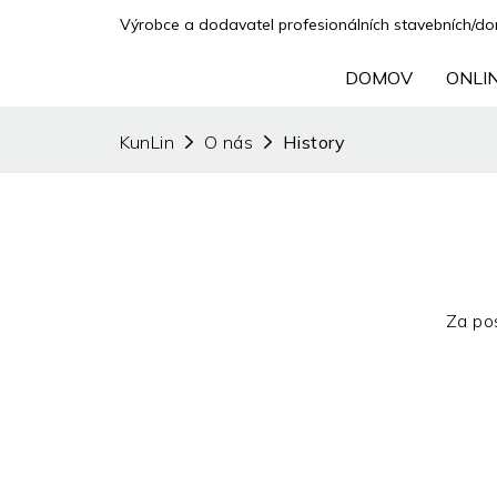
Výrobce a dodavatel profesionálních stavebních/domá
DOMOV
ONLI
KunLin
O nás
History
Za po