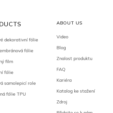
ABOUT US
DUCTS
Video
é dekorativní fólie
Blog
mbránová fólie
Znalost produktu
ný film
FAQ
í fólie
Kariéra
vá samolepicí role
Katalog ke stažení
ná fólie TPU
Zdroj
Přidejte se k nám