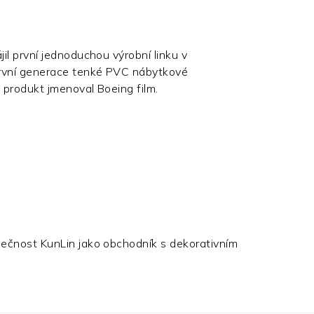
il první jednoduchou výrobní linku v
rvní generace tenké PVC nábytkové
o produkt jmenoval Boeing film.
ečnost KunLin jako obchodník s dekorativním