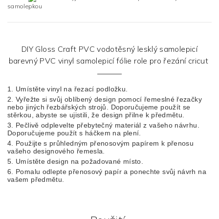
samolepkou
DIY Gloss Craft PVC vodotěsný lesklý samolepicí
barevný PVC vinyl samolepicí fólie role pro řezání cricut
1. Umístěte vinyl na řezací podložku.
2. Vyřežte si svůj oblíbený design pomocí řemeslné řezačky
nebo jiných řezbářských strojů. Doporučujeme použít se
stěrkou, abyste se ujistili, že design přilne k předmětu.
3. Pečlivě odplevelte přebytečný materiál z vašeho návrhu.
Doporučujeme použít s háčkem na plení.
4. Použijte s průhledným přenosovým papírem k přenosu
vašeho designového řemesla.
5. Umístěte design na požadované místo.
6. Pomalu odlepte přenosový papír a ponechte svůj návrh na
vašem předmětu.