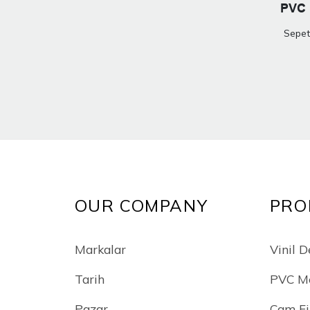
PVC 
Sepet
OUR COMPANY
PRO
Markalar
Vinil D
Tarih
PVC M
Pazar
Cam Fi