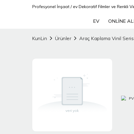
Profesyonel İnşaat / ev Dekoratif Filmler ve Renkli Vin
EV
ONLINE AL
KunLin
Ürünler
Araç Kaplama Vinil Seris
veri yok