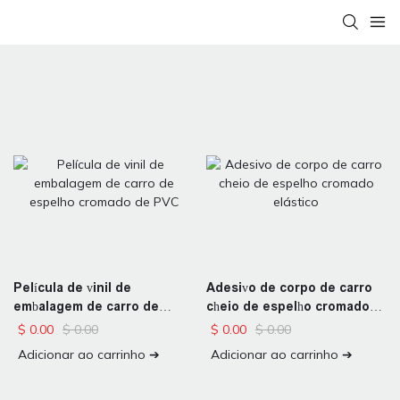
Película de vinil de
Adesivo de corpo de carro
embalagem de carro de
cheio de espelho cromado
espelho cromado de PVC
elástico
$
0.00
$
0.00
$
0.00
$
0.00
Adicionar ao carrinho ➔
Adicionar ao carrinho ➔