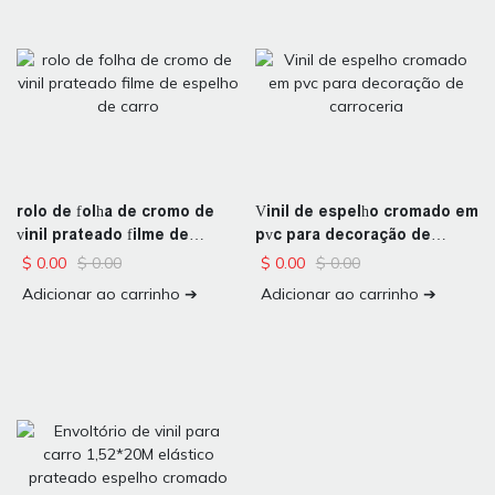
rolo de folha de cromo de
Vinil de espelho cromado em
vinil prateado filme de
pvc para decoração de
espelho de carro
carroceria
$
0.00
$
0.00
$
0.00
$
0.00
Adicionar ao carrinho ➔
Adicionar ao carrinho ➔