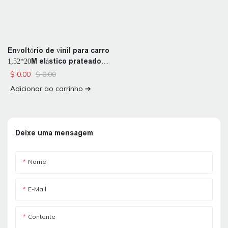
Envoltório de vinil para carro
1,52*20M elástico prateado
espelho cromado
$
0.00
$
0.00
Adicionar ao carrinho ➔
Deixe uma mensagem
Nome
E-Mail
Contente