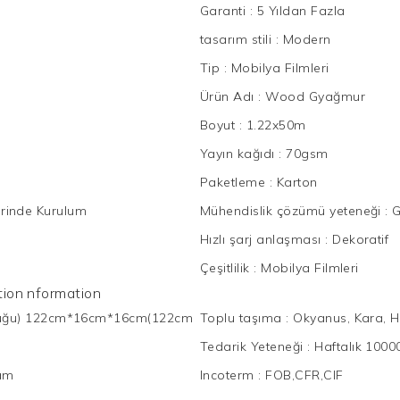
Garanti
:
5 Yıldan Fazla
tasarım stili
:
Modern
Tip
:
Mobilya Filmleri
Ürün Adı
:
Wood Gyağmur
Boyut
:
1.22x50m
Yayın kağıdı
:
70gsm
Paketleme
:
Karton
erinde Kurulum
Mühendislik çözümü yeteneği
:
G
l
Hızlı şarj anlaşması
:
Dekoratif
Çeşitlilik
:
Mobilya Filmleri
mation nformation
uğu) 122cm*16cm*16cm(122cm
Toplu taşıma
:
Okyanus, Kara, H
Tedarik Yeteneği
:
Haftalık 1000
ram
Incoterm
:
FOB,CFR,CIF