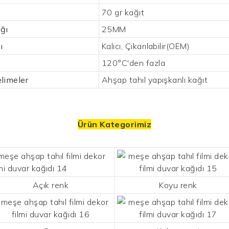
70 gr kağıt
ığı
25MM
ı
Kalıcı, Çıkarılabilir(OEM)
120°C'den fazla
limeler
Ahşap tahıl yapışkanlı kağıt
Ürün Kategorimiz
Açık renk
Koyu renk