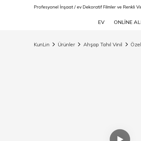
Profesyonel İnşaat / ev Dekoratif Filmler ve Renkli Vin
EV
ONLINE AL
KunLin
Ürünler
Ahşap Tahıl Vinil
Özel