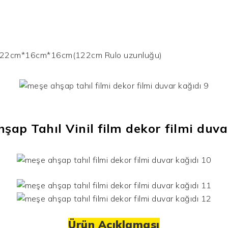
122cm*16cm*16cm(122cm Rulo uzunluğu)
hşap Tahıl Vinil
film dekor filmi
duva
Ürün Açıklaması