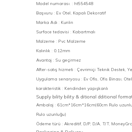
Model numarası.
:
ht554548
Başvuru
:
Ev Otel, Kapalı Dekoratif
Marka Adı
:
Kunlin
Surface tedavisi
:
Kabartmalı
Malzeme
:
Pvc Malzeme
Kalınlık
:
0.12mm
Avantaj
:
Su geçirmez
After-satış hizmeti
:
Çevrimiçi Teknik Destek, Y
Uygulama senaryosu
:
Ev Ofis, Ofis Binası, Ote
karakteristik
:
Kendinden yapışkanlı
Supply bility bility & ditional dditional for
Ambalaj
:
61cm*16cm*16cm(60cm Rulo uzunl
Rulo uzunluğu)
Ödeme türü
:
Akreditif, D/P, D/A, T/T, MoneyG
Packaging & Delivery