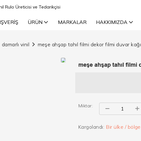
il Rulo Üreticisi ve Tedarikçisi
IŞVERIŞ
ÜRÜN
MARKALAR
HAKKIMIZDA
 damarlı vinil
meşe ahşap tahıl filmi dekor filmi duvar kağı
meşe ahşap tahıl filmi 
Miktar:
Kargolandı:
Bir ülke / bölg