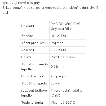
vycházejí nové designy
6. Lze použít k dekoraci a renovaci stolů, skříní, skříní, dveří
atd.
PVC Dřevěná PVC
Produkt
vinylová fólie
Značka
HONGTAI
Třída produktu
Pojistné
Velikost
1.22*50M
Barva
Rozdílné barvy
Tloušťka filmu (s
0.25mm
lepidlem)
Uvolněte papír
70g papíru
Tloušťka lepidla
25MM
rozpouštědlové
Trvalé, odnímatelné
lepidlo
(OEM)
Teplota tepla
Více než 120°C