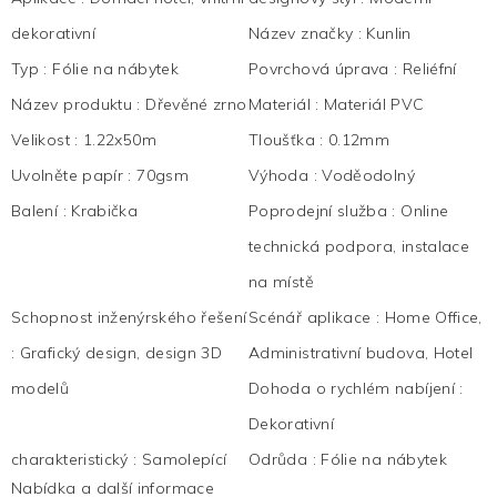
dekorativní
Název značky
:
Kunlin
Typ
:
Fólie na nábytek
Povrchová úprava
:
Reliéfní
Název produktu
:
Dřevěné zrno
Materiál
:
Materiál PVC
Velikost
:
1.22x50m
Tloušťka
:
0.12mm
Uvolněte papír
:
70gsm
Výhoda
:
Voděodolný
Balení
:
Krabička
Poprodejní služba
:
Online
technická podpora, instalace
na místě
Schopnost inženýrského řešení
Scénář aplikace
:
Home Office,
:
Grafický design, design 3D
Administrativní budova, Hotel
modelů
Dohoda o rychlém nabíjení
:
Dekorativní
charakteristický
:
Samolepící
Odrůda
:
Fólie na nábytek
Nabídka a další informace