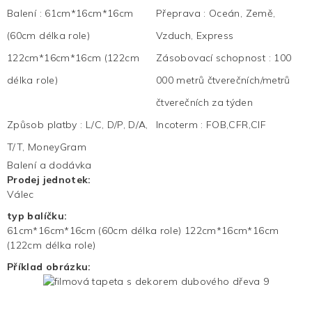
Balení
:
61cm*16cm*16cm
Přeprava
:
Oceán, Země,
(60cm délka role)
Vzduch, Express
122cm*16cm*16cm (122cm
Zásobovací schopnost
:
100
délka role)
000 metrů čtverečních/metrů
čtverečních za týden
Způsob platby
:
L/C, D/P, D/A,
Incoterm
:
FOB,CFR,CIF
T/T, MoneyGram
Balení a dodávka
Prodej jednotek:
Válec
typ balíčku:
61cm*16cm*16cm (60cm délka role) 122cm*16cm*16cm
(122cm délka role)
Příklad obrázku: