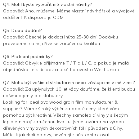
Q4: Mohl byste vytvořit mé vlastní návrhy?
Odpověď: Ano, můžeme. Máme vlastní návrhářské a vývojové
oddělení. K dispozici je ODM.
Q5: Doba dodání?
Odpověď: Obecně je dodací lhůta 25-30 dní. Dodávku
provedeme co nejdříve se zaručenou kvalitou.
Q6: Platební podmínky?
Odpověď: Obvykle přijímáme T / T a L / C, a pokud je malá
objednávka, je k dispozici také hotovost a West Union.
Q7: Mohu být vaším distributorem nebo zástupcem v mé zemi?
Odpověď: Za uplynulých 10 let vždy doufáme, že klienti budou
našimi agenty a distributory.
Looking for ideal pvc wood grain film manufacturer &
supplier? Máme široký výběr za dobré ceny, které vám
pomohou být kreativní. Všechny samolepicí vinyly s šedým
lepidlem mají zaručenou kvalitu. Jsme továrna na výrobu
dřevěných vinylových dekorativních fólií původem z Číny.
Máte-li jakékoli dotazy, neváhejte nás kontaktovat.