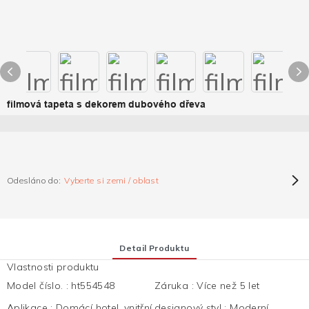
filmová tapeta s dekorem dubového dřeva
Odesláno do:
Vyberte si zemi / oblast
Detail Produktu
Vlastnosti produktu
Model číslo.
:
ht554548
Záruka
:
Více než 5 let
Aplikace
:
Domácí hotel, vnitřní
designový styl
:
Moderní