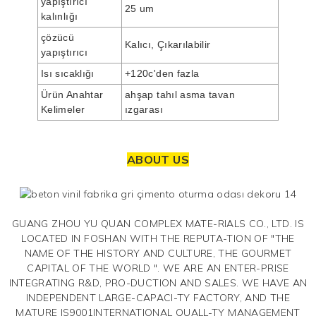
yapıştırıcı
25 um
kalınlığı
çözücü
Kalıcı, Çıkarılabilir
yapıştırıcı
Isı sıcaklığı
+120c'den fazla
Ürün Anahtar
ahşap tahıl asma tavan
Kelimeler
ızgarası
ABOUT US
GUANG ZHOU YU QUAN COMPLEX MATE-RIALS CO., LTD. IS
LOCATED IN FOSHAN WITH THE REPUTA-TION OF "THE
NAME OF THE HISTORY AND CULTURE, THE GOURMET
CAPITAL OF THE WORLD ". WE ARE AN ENTER-PRISE
INTEGRATING R&D, PRO-DUCTION AND SALES. WE HAVE AN
INDEPENDENT LARGE-CAPACI-TY FACTORY, AND THE
MATURE IS9001INTERNATIONAL QUALL-TY MANAGEMENT