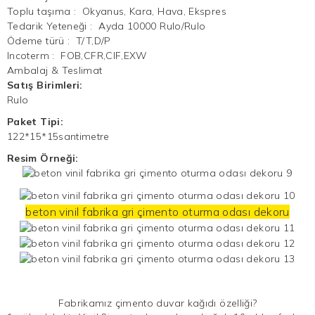
Toplu taşıma
:
Okyanus, Kara, Hava, Ekspres
Tedarik Yeteneği
:
Ayda 10000 Rulo/Rulo
Ödeme türü
:
T/T,D/P
Incoterm
:
FOB,CFR,CIF,EXW
Ambalaj & Teslimat
Satış Birimleri:
Rulo
Paket Tipi:
122*15*15santimetre
Resim Örneği:
beton vinil fabrika gri çimento oturma odası dekoru
Fabrikamız çimento
duvar kağıdı
özelliği?