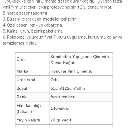
1, yüksek kalite
Vinil Çimento
desen duvar kağıdı, 10 yıldan fazla
vinil film üreticileri, çıktı profesyonel sınıf 2'yi deneyimliyor.
Binlerce desen tasarımı
3. Düzenli olarak yeni modeller geliştirin
4. Özel desen, renk ve kabartma.
5. Kaliteli ürün, özenli paketleme
6. Rekabetçi ve uygun fiyat 7, kuru uygulama, kurulumu kolay ve
temizlemesi kolay.
Kendinden Yapışkanlı Çimento
Ürün
Duvar Kağıdı
Marka
HongTai Vinil Çimento
Ürün sınıfı
Ödül
Boyut
61cm/122cm*50m
Renk
farklı renkler
Film kalınlığı
140mikron
(tutkallı)
Yayın kağıdı
70 gr kağıt