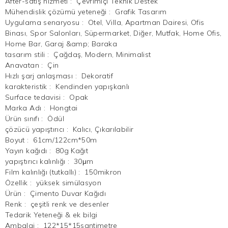
After-satış hizmeti
:
Çevrimiçi Teknik Destek
Mühendislik çözümü yeteneği
:
Grafik Tasarım
Uygulama senaryosu
:
Otel, Villa, Apartman Dairesi, Ofis
Binası, Spor Salonları, Süpermarket, Diğer, Mutfak, Home Ofis,
Home Bar, Garaj &amp; Baraka
tasarım stili
:
Çağdaş, Modern, Minimalist
Anavatan
:
Çin
Hızlı şarj anlaşması
:
Dekoratif
karakteristik
:
Kendinden yapışkanlı
Surface tedavisi
:
Opak
Marka Adı
:
Hongtai
Ürün sınıfı
:
Ödül
çözücü yapıştırıcı
:
Kalıcı, Çıkarılabilir
Boyut
:
61cm/122cm*50m
Yayın kağıdı
:
80g Kağıt
yapıştırıcı kalınlığı
:
30μm
Film kalınlığı (tutkallı)
:
150mikron
Özellik
:
yüksek simülasyon
Ürün
:
Çimento Duvar Kağıdı
Renk
:
çeşitli renk ve desenler
Tedarik Yeteneği & ek bilgi
Ambalaj
:
122*15*15santimetre