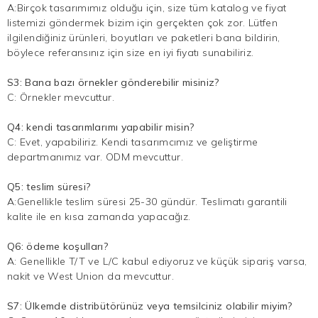
A:Birçok tasarımımız olduğu için, size tüm katalog ve fiyat
listemizi göndermek bizim için gerçekten çok zor. Lütfen
ilgilendiğiniz ürünleri, boyutları ve paketleri bana bildirin,
böylece referansınız için size en iyi fiyatı sunabiliriz.
S3: Bana bazı örnekler gönderebilir misiniz?
C: Örnekler mevcuttur.
Q4: kendi tasarımlarımı yapabilir misin?
C: Evet, yapabiliriz. Kendi tasarımcımız ve geliştirme
departmanımız var. ODM mevcuttur.
Q5: teslim süresi?
A:Genellikle teslim süresi 25-30 gündür. Teslimatı garantili
kalite ile en kısa zamanda yapacağız.
Q6: ödeme koşulları?
A: Genellikle T/T ve L/C kabul ediyoruz ve küçük sipariş varsa,
nakit ve West Union da mevcuttur.
S7: Ülkemde distribütörünüz veya temsilciniz olabilir miyim?