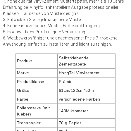
1, hohe qualität
Vinyl-Zement
Mustertapeten, mehr als 10 Jahre
Erfahrung bei Vinylfolienherstellern Ausgabe professioneller
Klasse 2. Tausende von Musterdesigns
3. Entwickeln Sie regelmäßig neue Muster
4. Kundenspezifisches Muster, Farbe und Prägung.
5. Hochwertiges Produkt, gute Verpackung
6. Wettbewerbsfähiger und angemessener Preis 7, trockene
Anwendung, einfach zu installieren und leicht zu reinigen.
Selbstklebende
Produkt
Zementtapete
Marke
HongTai Vinylzement
Produktklasse
Prämie
Größe
61cm/122cm*50m
Farbe
verschiedene Farben
Folienstärke (mit
140Mikrometer
Kleber)
Trennpapier
70 g Papier