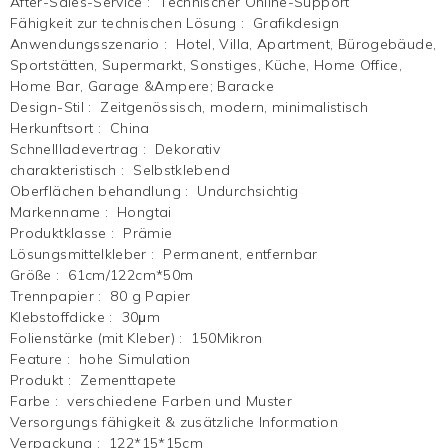
After-Sales-Service
:
Technischer Online-Support
Fähigkeit zur technischen Lösung
:
Grafikdesign
Anwendungsszenario
:
Hotel, Villa, Apartment, Bürogebäude,
Sportstätten, Supermarkt, Sonstiges, Küche, Home Office,
Home Bar, Garage &Ampere; Baracke
Design-Stil
:
Zeitgenössisch, modern, minimalistisch
Herkunftsort
:
China
Schnellladevertrag
:
Dekorativ
charakteristisch
:
Selbstklebend
Oberflächen behandlung
:
Undurchsichtig
Markenname
:
Hongtai
Produktklasse
:
Prämie
Lösungsmittelkleber
:
Permanent, entfernbar
Größe
:
61cm/122cm*50m
Trennpapier
:
80 g Papier
Klebstoffdicke
:
30μm
Folienstärke (mit Kleber)
:
150Mikron
Feature
:
hohe Simulation
Produkt
:
Zementtapete
Farbe
:
verschiedene Farben und Muster
Versorgungs fähigkeit & zusätzliche Information
Verpackung
:
122*15*15cm